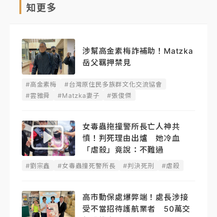
知更多
涉幫高金素梅詐補助！Matzka
岳父羈押禁見
#高金素梅
#台灣原住民多族群文化交流協會
#雲雅舜
#Matzka妻子
#張俊傑
女毒蟲拖撞警所長亡人神共
憤！判死理由出爐 她冷血
「虐殺」竟說：不難過
#劉宗鑫
#女毒蟲撞死警所長
#判決死刑
#虐殺
高市動保處爆弊端！處長涉接
受不當招待護航業者 50萬交