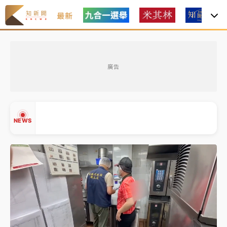
最新
女律師陳昱瑄詐慈濟10億！黃金158kg遭查扣畫面曝光
廣告
中信慈善基金會想增加董事人數！辜仲諒向法院聲請遭
駁 理由曝光
故宮《龍藏經》特展第2檔！今線上預約開賣一度塞車
NEWS
周六起展出延長至晚上7時
台東農業處長涉圖利渡假村！東檢抗告成功 今重開羈
押庭
父親節泡湯了！中颱白海豚雨彈轟3天 「紅到發紫」降
▲
雨熱區曝
▼
女律師陳昱瑄詐慈濟10億！黃金158kg遭查扣畫面曝光