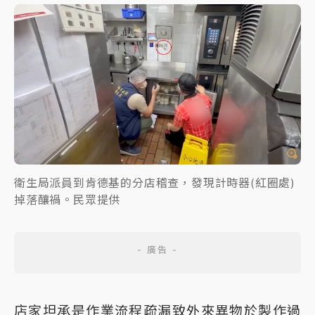
衛生局派員到肯德基的分店稽查，發現計時器(紅圈處)
掉落釀禍。民眾提供
店家坦承是作業流程疏漏致外來異物於製作過