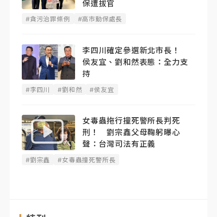
保遭拔官
#貪污治罪條例
#高市動保處長
李四川確定參選新北市長！
侯友宜、劉和然表態：全力支
持
#李四川
#劉和然
#侯友宜
女毒蟲拖行撞死警所長判死
刑！ 劉宗鑫父母鞠躬曝心
聲：台灣司法有正義
#劉宗鑫
#女毒蟲撞死警所長