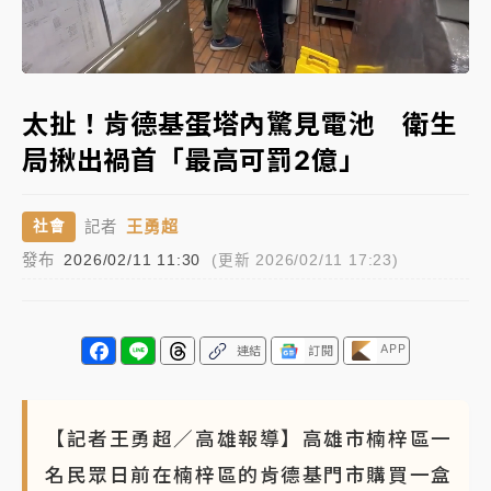
中信慈善基金會想增加董事人數！辜仲諒向法院聲請遭
Loaded
:
駁 理由曝光
Unmute
54.60%
故宮《龍藏經》特展第2檔！今線上預約開賣一度塞車
太扯！肯德基蛋塔內驚見電池 衛生
周六起展出延長至晚上7時
局揪出禍首「最高可罰2億」
台東農業處長涉圖利渡假村！東檢抗告成功 今重開羈
押庭
王勇超
社會
記者
父親節泡湯了！中颱白海豚雨彈轟3天 「紅到發紫」降
發布
2026/02/11 11:30
(更新 2026/02/11 17:23)
雨熱區曝
APP
連結
訂閱
【記者王勇超／高雄報導】高雄市楠梓區一
名民眾日前在楠梓區的肯德基門市購買一盒