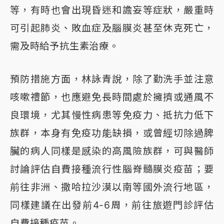
等，有時也會出現昏迷和譫妄等症狀，嚴重時
可引起肺炎、敗血症及腦膜炎甚至休克死亡，
需及時給予抗生素治療。
預防措施方面，林詠青說，除了勤洗手並注意
咳嗽禮節，也應避免長時間處於擁擠或通風不
良環境，尤其慢性病患等免疫力、抵抗力低下
族群，本身有免疫功能缺損，或曾經切除過脾
臟的病人同樣是感染的高風險族群，可與醫師
討論評估自費接種流行性腦脊髓膜炎疫苗；要
前往非洲、撒哈拉沙漠以南等國外流行地區，
同樣建議在出發前4-6周，前往旅遊門診評估
自費接種疫苗。