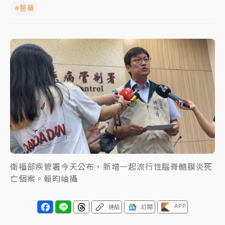
#醫藥
女律師陳昱瑄詐慈濟10億！黃金158kg遭查扣畫面曝光
暑假過三周才推「E宿新北打卡趣」！抽獎程序複雜 觀
旅局回應了
中信慈善基金會想增加董事人數！辜仲諒向法院聲請遭
駁 理由曝光
故宮《龍藏經》特展第2檔！今線上預約開賣一度塞車
周六起展出延長至晚上7時
台東農業處長涉圖利渡假村！東檢抗告成功 今重開羈
押庭
衛福部疾管署今天公布，新增一起流行性腦脊髓膜炎死
父親節泡湯了！中颱白海豚雨彈轟3天 「紅到發紫」降
亡個案。賴昀岫攝
雨熱區曝
APP
連結
訂閱