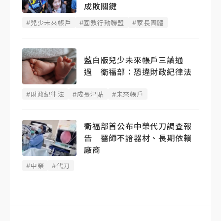
成敗關鍵
#兒少未來帳戶
#國教行動聯盟
#家長團體
藍白版兒少未來帳戶三讀通
過 衛福部：恐違財政紀律法
#財政紀律法
#成長津貼
#未來帳戶
衛福部首公布中榮代刀調查報
告 醫師不諳器材、長期依賴
廠商
#中榮
#代刀