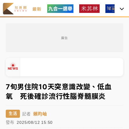
最新
女律師陳昱瑄詐慈濟10億！黃金158kg遭查扣畫面曝光
廣告
暑假過三周才推「E宿新北打卡趣」！抽獎程序複雜 觀
旅局回應了
中信慈善基金會想增加董事人數！辜仲諒向法院聲請遭
NEWS
駁 理由曝光
故宮《龍藏經》特展第2檔！今線上預約開賣一度塞車
7旬男住院10天突意識改變、低血
周六起展出延長至晚上7時
氧 死後確診流行性腦脊髓膜炎
台東農業處長涉圖利渡假村！東檢抗告成功 今重開羈
▲
押庭
▼
賴昀岫
生活
記者
父親節泡湯了！中颱白海豚雨彈轟3天 「紅到發紫」降
發布
2025/08/12 15:50
雨熱區曝