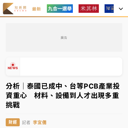
最新
父親節玩樂園！六福村今明2天「爸爸免費」 遠雄海洋
買1送1
廣告
白海豚逼近！新北高灘地停車場下午4時強制拖吊 中午
開放水門周邊紅黃線停車
中颱白海豚環流掠北海！今明防劇烈降雨 東部高溫飆
NEWS
38度
周末精選｜
慈濟遭詐10億完整始末曝！律師掮客大玩兩
分析｜泰國已成中、台等PCB產業投
面手法 郭台銘、蔡英文成關鍵
資重心 材料、設備到人才出現多重
本周爆款短影音｜
柯文哲帶電子手鐶拄拐杖現身／周玉
▲
挑戰
蔻蔡玉真開撕爆料
▼
周末精選｜
跨境網購族注意！EZ Way若改由政府委
李宜儒
財經
記者
任 預算難關如何解？