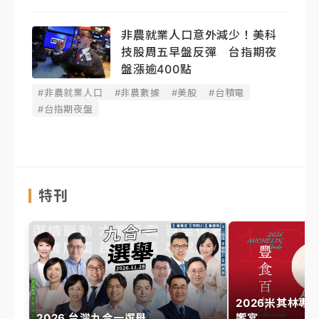
非農就業人口意外減少！美科
技股周五早盤反彈 台指期夜
盤漲逾400點
#非農就業人口
#非農數據
#美股
#台積電
#台指期夜盤
特刊
2026米其林專
2026 台灣九合一選舉
饗宴