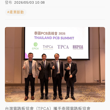
發布
2026/05/03 10:08
蔣萬安的建中同學！47歲法律學霸戰桃園 公開上任首
#產業脈動
要3件事
父親節玩樂園！六福村今明2天「爸爸免費」 遠雄海洋
買1送1
白海豚逼近！新北高灘地停車場下午4時強制拖吊 中午
開放水門周邊紅黃線停車
中颱白海豚環流掠北海！今明防劇烈降雨 東部高溫飆
38度
周末精選｜
慈濟遭詐10億完整始末曝！律師掮客大玩兩
面手法 郭台銘、蔡英文成關鍵
本周爆款短影音｜
柯文哲帶電子手鐶拄拐杖現身／周玉
蔻蔡玉真開撕爆料
周末精選｜
跨境網購族注意！EZ Way若改由政府委
任 預算難關如何解？
台灣電路板協會（TPCA）攜手泰國電路板協會