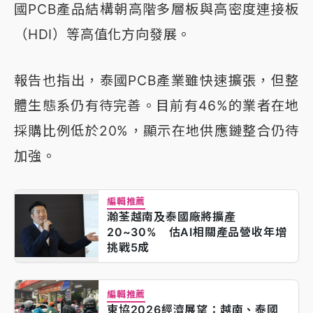
國PCB產品結構朝高階多層板與高密度連接板
（HDI）等高值化方向發展。
報告也指出，泰國PCB產業雖快速擴張，但整
體生態系仍有待完善。目前有46%的業者在地
採購比例低於20%，顯示在地供應鏈整合仍待
加強。
編輯推薦
瀚荃越南及泰國廠將擴產
20~30% 估AI相關產品營收年增
挑戰5成
編輯推薦
東協2026經濟展望：越南、泰國