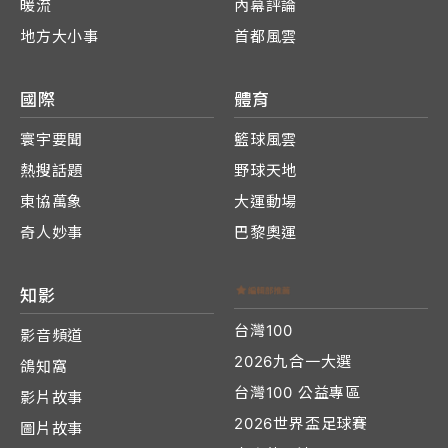
暖流
內幕評論
地方大小事
首都風雲
國際
體育
寰宇要聞
籃球風雲
熱搜話題
野球天地
東協萬象
大運動場
奇人妙事
巴黎奧運
知影
台灣100
影音頻道
2026九合一大選
鴿知窩
台灣100 公益專區
影片故事
2026世界盃足球賽
圖片故事