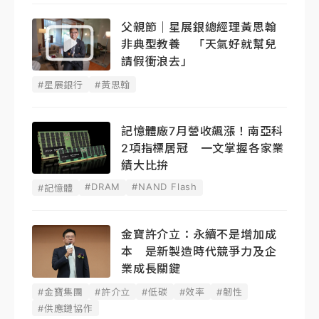
父親節｜星展銀總經理黃思翰
非典型教養 「天氣好就幫兒
請假衝浪去」
#星展銀行
#黃思翰
記憶體廠7月營收飆漲！南亞科
2項指標居冠 一文掌握各家業
績大比拚
#DRAM
#NAND Flash
#記憶體
金寶許介立：永續不是增加成
本 是新製造時代競爭力及企
業成長關鍵
#金寶集團
#許介立
#低碳
#效率
#韌性
#供應鏈協作