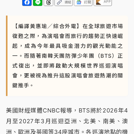
APP
連結
訂閱
【編譯黃惠瑜／綜合外電】在全球旅遊市場
復甦之際，為演唱會而旅行的趨勢正快速崛
起，成為今年最具吸金潛力的觀光動能之
一。而隨著南韓天團防彈少年團（BTS）正
式復出，並即將啟動大規模世界巡迴演唱
會，更被視為推升這股演唱會旅遊熱潮的關
鍵推手。
美國財經媒體CNBC報導，BTS將於2026年4
月至2027年3月巡迴亞洲、北美、南美、澳
洲、歐洲及英國等34座城市。各巡演地點的機