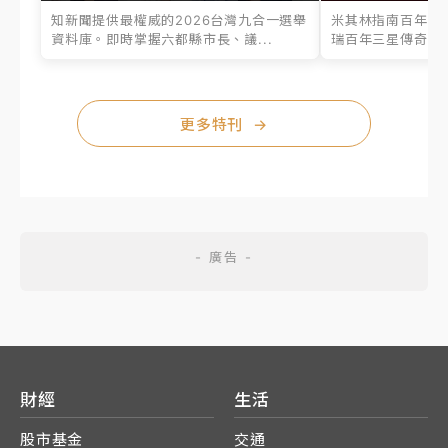
知新聞提供最權威的2026台灣九合一選舉
米其林指南百年之
資料庫。即時掌握六都縣市長、議...
瑞百年三星傳奇、台
更多特刊
→
財經
生活
股市基金
交通