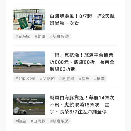
白海豚颱風！8/7起一連2天航
班異動一次看
#白海豚
#颱風
#航班異動
「爸」氣抗漲！旅遊平台機票
折888元、飯店88折 長榮全
航線83折起
#Trip.com
#父親節
#易遊網
#長榮
#機票
颱風白海豚靠近！華航14架次
不飛、虎航取消16架次 星
宇、長榮8/7往返沖繩全停
#颱風
#白海豚
#航班取消