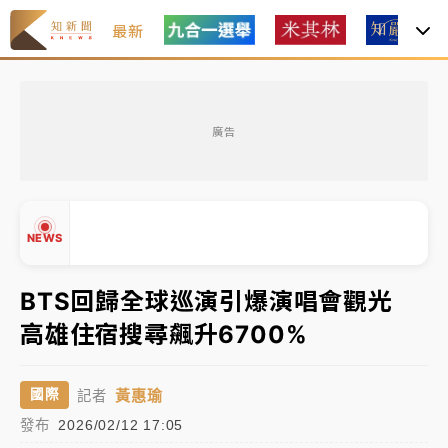
最新
油價持續凍漲！ 中油宣布下周一汽柴油價格維持不變
廣告
中颱白海豚進逼！台北喜來登圍籬傾倒砸傷人 民權西
路鷹架倒塌壓2車
有片｜
白海豚暴風圈逼近！新北淡水赫見龍捲風 榕樹
NEWS
連根拔起
中颱白海豚風雨來了！中部以北防豪雨 今晚、明天影
BTS回歸全球巡演引爆演唱會觀光
響最劇烈
高雄住宿搜尋飆升6700%
白海豚逼近！北市水門只出不進 未移置車輛最高罰
▲
4800＋拖吊費
▼
黃惠瑜
國際
記者
油價持續凍漲！ 中油宣布下周一汽柴油價格維持不變
發布
2026/02/12 17:05