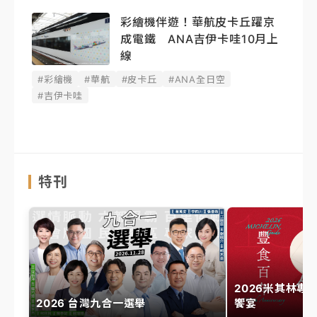
彩繪機伴遊！華航皮卡丘躍京
成電鐵 ANA吉伊卡哇10月上
線
#彩繪機
#華航
#皮卡丘
#ANA全日空
#吉伊卡哇
特刊
2026米其林專
2026 台灣九合一選舉
饗宴