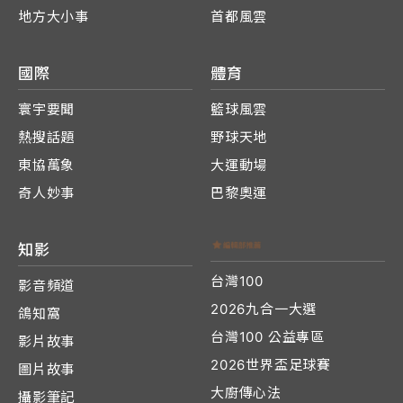
地方大小事
首都風雲
國際
體育
寰宇要聞
籃球風雲
熱搜話題
野球天地
東協萬象
大運動場
奇人妙事
巴黎奧運
知影
台灣100
影音頻道
2026九合一大選
鴿知窩
台灣100 公益專區
影片故事
2026世界盃足球賽
圖片故事
大廚傳心法
攝影筆記