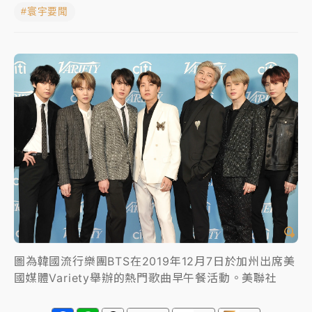
#寰宇要聞
中颱白海豚進逼！台北喜來登圍籬傾倒砸傷人 民權西
路鷹架倒塌壓2車
有片｜
白海豚暴風圈逼近！新北淡水赫見龍捲風 榕樹
連根拔起
中颱白海豚風雨來了！中部以北防豪雨 今晚、明天影
響最劇烈
白海豚逼近！北市水門只出不進 未移置車輛最高罰
4800＋拖吊費
圖為韓國流行樂團BTS在2019年12月7日於加州出席美
國媒體Variety舉辦的熱門歌曲早午餐活動。美聯社