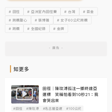
# 田徑
# 亞洲室內田徑賽
# 台灣
# 首金
# 跨欄甜心
# 張博雅
# 女子60公尺跨欄
# 跨欄
# 全國紀錄
# 金牌
知更多
田徑｜陳玟溥孤注一擲終達亞
運標 笑稱怕看到10秒21：我
會哭出來
#田徑
#陳玟溥
#名古屋亞運
#100公尺