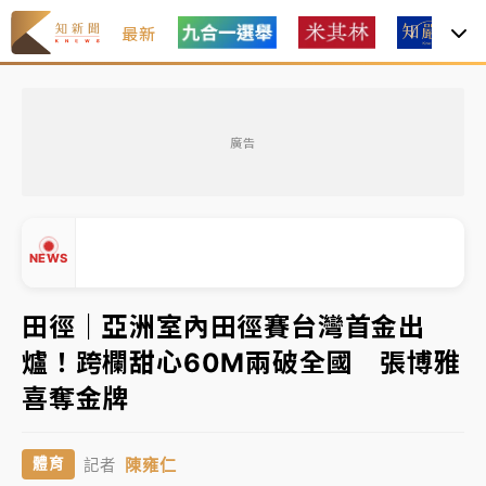
最新
女律師陳昱瑄詐慈濟10億！黃金158kg遭查扣畫面曝光
廣告
中信慈善基金會想增加董事人數！辜仲諒向法院聲請遭
駁 理由曝光
故宮《龍藏經》特展第2檔！今線上預約開賣一度塞車
NEWS
周六起展出延長至晚上7時
台東農業處長涉圖利渡假村！東檢抗告成功 今重開羈
田徑｜亞洲室內田徑賽台灣首金出
押庭
爐！跨欄甜心60M兩破全國 張博雅
父親節泡湯了！中颱白海豚雨彈轟3天 「紅到發紫」降
▲
喜奪金牌
▼
雨熱區曝
女律師陳昱瑄詐慈濟10億！黃金158kg遭查扣畫面曝光
陳雍仁
體育
記者