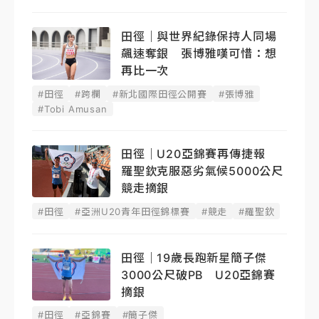
田徑｜與世界紀錄保持人同場
飆速奪銀 張博雅嘆可惜：想
再比一次
#田徑
#跨欄
#新北國際田徑公開賽
#張博雅
#Tobi Amusan
田徑｜U20亞錦賽再傳捷報
羅聖欽克服惡劣氣候5000公尺
競走摘銀
#田徑
#亞洲U20青年田徑錦標賽
#競走
#羅聖欽
田徑｜19歲長跑新星簡子傑
3000公尺破PB U20亞錦賽
摘銀
#田徑
#亞錦賽
#簡子傑