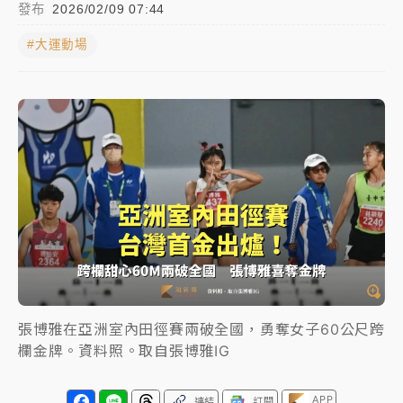
發布
2026/02/09 07:44
中信慈善基金會想增加董事人數！辜仲諒向法院聲請遭
#大運動場
駁 理由曝光
故宮《龍藏經》特展第2檔！今線上預約開賣一度塞車
周六起展出延長至晚上7時
台東農業處長涉圖利渡假村！東檢抗告成功 今重開羈
押庭
父親節泡湯了！中颱白海豚雨彈轟3天 「紅到發紫」降
雨熱區曝
張博雅在亞洲室內田徑賽兩破全國，勇奪女子60公尺跨
欄金牌。資料照。取自張博雅IG
APP
連結
訂閱