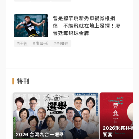
曾是撐竿跳新秀車禍脊椎損
傷 不能飛就在地上發揮！廖
晉廷奪鉛球金牌
#田徑
#廖晉廷
#全障運
特刊
2026米其林專
2026 台灣九合一選舉
饗宴