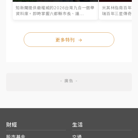
知新聞提供最權威的2026台灣九合一選舉
米其林指南百年之
資料庫。即時掌握六都縣市長、議...
瑞百年三星傳奇、台
更多特刊
→
財經
生活
股市基金
交通