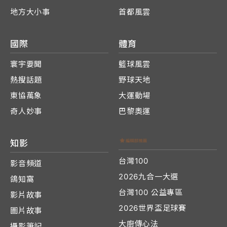
地方大小事
首都風雲
國際
體育
寰宇要聞
籃球風雲
熱搜話題
野球天地
東協萬象
大運動場
奇人妙事
巴黎奧運
知影
台灣100
影音頻道
2026九合一大選
鴿知窩
台灣100 公益專區
影片故事
2026世界盃足球賽
圖片故事
大廚傳心法
攝影筆記