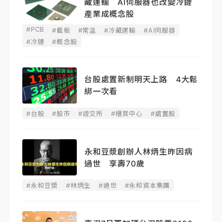
藏運輸 AI伺服器也改變冷鏈
產業成概念股
#PCB
#載板
#常溫
#冷藏運輸
#AI伺服器
#冷鏈
#概念股
台股處置新制明天上路 4大鬆
綁一次看
#台股
#股市
#證交所
#櫃買中心
#處置股
永和豆漿創辦人林炳生昨因病
過世 享壽70歲
#永和豆漿
#林炳生
#過世
#永和資本集團