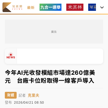
最新
白海豚瘦身！中部以北防劇烈降水 本周天氣展望「多
雨不穩定」
廣告
周末精選｜
苯駢芘無安全攝取值！致癌苦茶油下肚 毒
物醫籲多吃蔬果代謝
《知新聞》揭「運科計畫」人體實驗黑幕 運動部不追
NEWS
究！遭監委質疑
今年AI光收發模組市場達260億美
台股處置新制明天上路 4大鬆綁一次看
元 台廠卡位盼取得一線客戶導入
周末精選｜
鎢業董座離奇命喪豪宅！檢警3方向追出前
▲
員工犯案 破案關鍵曝
▼
克里夫
財經
記者
白海豚瘦身！中部以北防劇烈降水 本周天氣展望「多
發布
2026/04/21 08:50
雨不穩定」