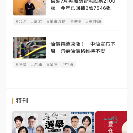
嘉泥7月再加碼台泥股票2100
張 今年已回補2萬7546張
#台泥
#嘉泥
#董事改選
#股權
#辜仲諒
油價持續凍漲！ 中油宣布下
周一汽柴油價格維持不變
#油價
#汽油
#柴油
#中油
特刊