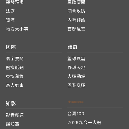
突發現場
黨政要聞
法庭
國會攻防
暖流
內幕評論
地方大小事
首都風雲
國際
體育
寰宇要聞
籃球風雲
熱搜話題
野球天地
東協萬象
大運動場
奇人妙事
巴黎奧運
知影
台灣100
影音頻道
2026九合一大選
鴿知窩