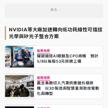
NVIDIA等大廠加速轉向低功耗線性可插拔
光學與矽光子整合方案
編輯推薦
耀穎搶搭AI眼鏡及CPO商機 預計
5/8以每股53元掛牌上櫃
編輯推薦
震旦集團切入汽車供應鏈升級商
機 以3D製造與智慧量測助攻電動
化與轉型