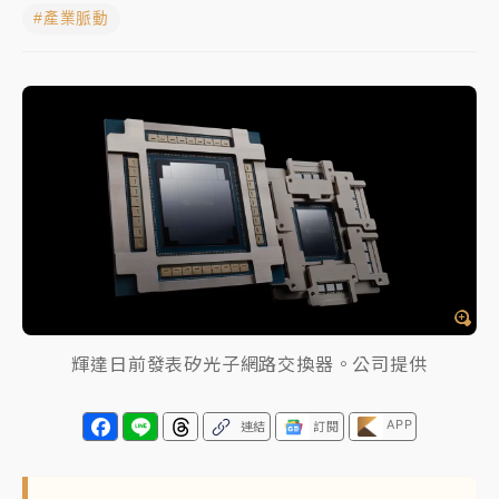
#產業脈動
周末精選｜
苯駢芘無安全攝取值！致癌苦茶油下肚 毒
物醫籲多吃蔬果代謝
《知新聞》揭「運科計畫」人體實驗黑幕 運動部不追
究！遭監委質疑
台股處置新制明天上路 4大鬆綁一次看
周末精選｜
鎢業董座離奇命喪豪宅！檢警3方向追出前
員工犯案 破案關鍵曝
輝達日前發表矽光子網路交換器。公司提供
APP
連結
訂閱