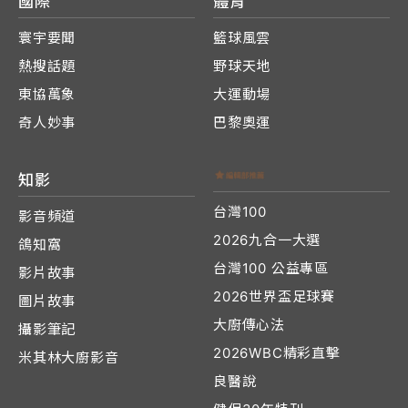
國際
體育
寰宇要聞
籃球風雲
熱搜話題
野球天地
東協萬象
大運動場
奇人妙事
巴黎奧運
知影
台灣100
影音頻道
2026九合一大選
鴿知窩
台灣100 公益專區
影片故事
2026世界盃足球賽
圖片故事
大廚傳心法
攝影筆記
2026WBC精彩直擊
米其林大廚影音
良醫說