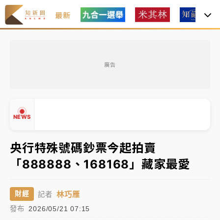
最新
女律師陳昱瑄詐慈濟10億！黃金158kg遭查扣畫面曝光
廣告
暑假過三周才推「E宿新北打卡趣」！抽獎程序複雜 觀
旅局回應了
中信慈善基金會想增加董事人數！辜仲諒向法院聲請遭
NEWS
駁 理由曝光
故宮《龍藏經》特展第2檔！今線上預約開賣一度塞車
央行特殊號碼鈔票今起拍賣
周六起展出延長至晚上7時
「888888、168168」藏家最愛
台東農業處長涉圖利渡假村！東檢抗告成功 今重開羈
▲
▼
押庭
林巧雁
財經
記者
父親節泡湯了！中颱白海豚雨彈轟3天 「紅到發紫」降
發布
2026/05/21 07:15
雨熱區曝