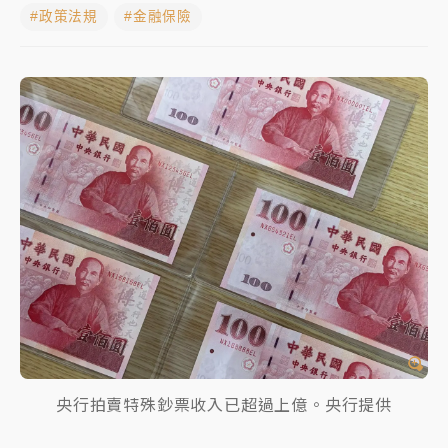
#政策法規
#金融保險
女律師陳昱瑄詐慈濟10億！黃金158kg遭查扣畫面曝光
暑假過三周才推「E宿新北打卡趣」！抽獎程序複雜 觀
旅局回應了
中信慈善基金會想增加董事人數！辜仲諒向法院聲請遭
駁 理由曝光
故宮《龍藏經》特展第2檔！今線上預約開賣一度塞車
周六起展出延長至晚上7時
台東農業處長涉圖利渡假村！東檢抗告成功 今重開羈
押庭
父親節泡湯了！中颱白海豚雨彈轟3天 「紅到發紫」降
雨熱區曝
央行拍賣特殊鈔票收入已超過上億。央行提供