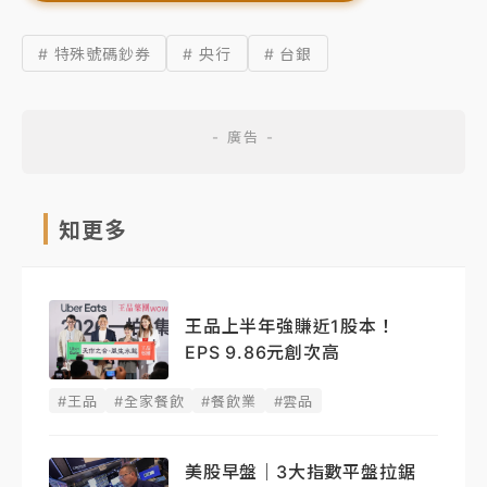
# 特殊號碼鈔券
# 央行
# 台銀
知更多
王品上半年強賺近1股本！
EPS 9.86元創次高
#王品
#全家餐飲
#餐飲業
#雲品
美股早盤｜3大指數平盤拉鋸