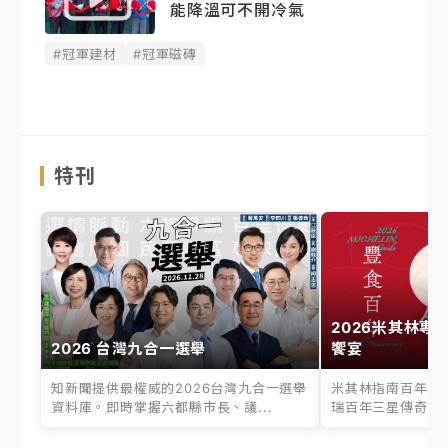
能降溫可不開冷氣
#冠軍建材
#冠軍磁磚
特刊
2026米其林專
2026 台灣九合一選舉
饗宴
知新聞提供最權威的2026台灣九合一選舉
米其林指南百年之
資料庫。即時掌握六都縣市長、議...
瑞百年三星傳奇、台