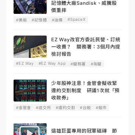
記憶體大廠Sandisk、威騰股
價重摔
#SpaceX
#美股
#記憶體
#油價
EZ Way改官方委託民營、訂統
一收費？ 關務署：3個月內提
檢討報告
#EZ Way
#EZ Way App
#關務署
#海關
少年股神注意！金管會擬收緊
違約交割制度 研議1次就「預
收款券」
#金管會
#證交所
#違約交割
#台股
#股市
遠雄巨蛋專用的冠軍磁磚 節