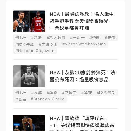
NBA｜最貴的私教！名人堂中
鋒手把手教學天價學費曝光
一票球星都曾拜師
#NBA
#私教
#私人教練
#一對一
#學費
#天價
#Victor Wembanyama
#歐拉朱萬
#文班亞馬
#Hakeem Olajuwon
NBA｜灰熊29歲前鋒猝死！法
醫公布死因：過量吸食毒品
#NBA
#灰熊
#前鋒
#克拉克
#猝死
#吸食毒品
#Brandon Clarke
#毒品
NBA｜雷納德「幽靈代言」
+1！美媒揭露與快艇螢幕廠商