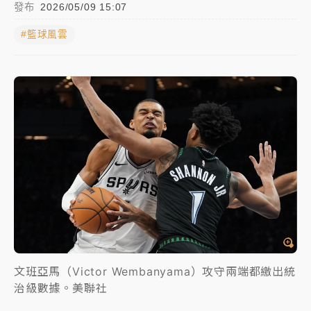
發布
2026/05/09 15:07
父親節玩樂園！六福村今明2天「爸爸免費」 遠雄海洋
#籃球風雲
買1送1
中颱白海豚環流掠北海！今明防劇烈降雨 東部高溫飆
38度
周末精選｜
慈濟遭詐10億完整始末曝！律師掮客大玩兩
面手法 郭台銘、蔡英文成關鍵
本周爆款短影音｜
柯文哲帶電子手鐶拄拐杖現身／周玉
蔻蔡玉真開撕爆料
周末精選｜
跨境網購族注意！EZ Way若改由政府委
任 預算難關如何解？
蔣萬安的建中同學！47歲法律學霸戰桃園 公開上任首
要3件事
文班亞馬（Victor Wembanyama）攻守兩端都繳出統
治級數據。美聯社