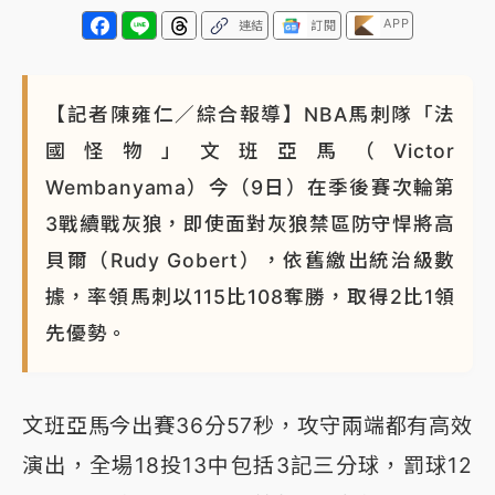
APP
連結
訂閱
【記者陳雍仁／綜合報導】NBA馬刺隊「法
國怪物」文班亞馬（Victor
Wembanyama）今（9日）在季後賽次輪第
3戰續戰灰狼，即使面對灰狼禁區防守悍將高
貝爾（Rudy Gobert），依舊繳出統治級數
據，率領馬刺以115比108奪勝，取得2比1領
先優勢。
文班亞馬今出賽36分57秒，攻守兩端都有高效
演出，全場18投13中包括3記三分球，罰球12