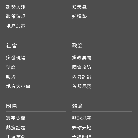
趨勢大師
知天氣
政策法規
知運勢
地產房市
社會
政治
突發現場
黨政要聞
法庭
國會攻防
暖流
內幕評論
地方大小事
首都風雲
國際
體育
寰宇要聞
籃球風雲
熱搜話題
野球天地
東協萬象
大運動場