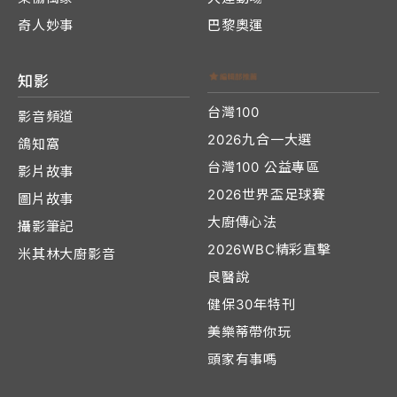
奇人妙事
巴黎奧運
知影
台灣100
影音頻道
2026九合一大選
鴿知窩
台灣100 公益專區
影片故事
2026世界盃足球賽
圖片故事
大廚傳心法
攝影筆記
2026WBC精彩直擊
米其林大廚影音
良醫說
健保30年特刊
美樂蒂帶你玩
頭家有事嗎