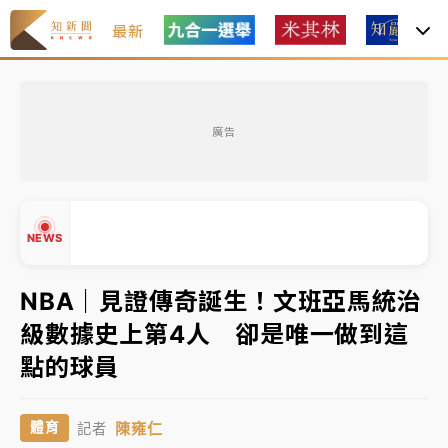
最新
父親節玩樂園！六福村今明2天「爸爸免費」 遠雄海洋
買1送1
廣告
中颱白海豚環流掠北海！今明防劇烈降雨 東部高溫飆
38度
周末精選｜
慈濟遭詐10億完整始末曝！律師掮客大玩兩
NEWS
面手法 郭台銘、蔡英文成關鍵
本周爆款短影音｜
柯文哲帶電子手鐶拄拐杖現身／周玉
NBA｜見證傳奇誕生！文班亞馬統治
蔻蔡玉真開撕爆料
級數據史上第4人 卻是唯一做到這
周末精選｜
跨境網購族注意！EZ Way若改由政府委
▲
點的球員
任 預算難關如何解？
▼
蔣萬安的建中同學！47歲法律學霸戰桃園 公開上任首
陳雍仁
體育
記者
要3件事