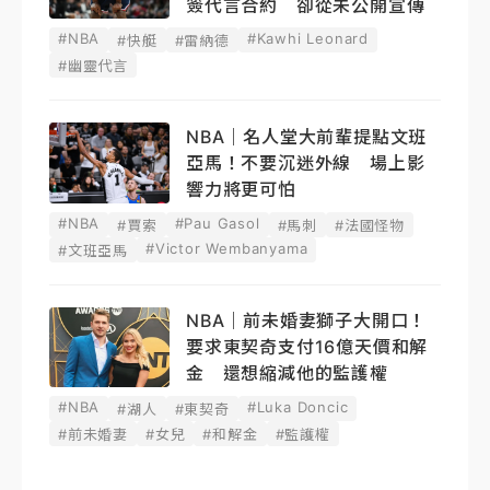
簽代言合約 卻從未公開宣傳
#NBA
#Kawhi Leonard
#快艇
#雷納德
#幽靈代言
NBA｜名人堂大前輩提點文班
亞馬！不要沉迷外線 場上影
響力將更可怕
#NBA
#Pau Gasol
#賈索
#馬刺
#法國怪物
#Victor Wembanyama
#文班亞馬
NBA｜前未婚妻獅子大開口！
要求東契奇支付16億天價和解
金 還想縮減他的監護權
#NBA
#Luka Doncic
#湖人
#東契奇
#前未婚妻
#女兒
#和解金
#監護權