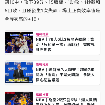
罰10中，攻下39分、15籃板、1助攻、1抄截和
5阻攻，且僅發生1次失誤，場上正負效率值是
全隊次高的+16。
編輯推薦
NBA｜76人0比3被尼克聽牌！喬
治「只猛第一節」淪戰犯 完敗鬼
神布朗森
編輯推薦
NBA｜球員匿名大調查！超過7成
認為「擺爛」不是大問題 多數人
關心這些議題
編輯推薦
NBA｜詹皇2戰只罰5球！湖人教頭