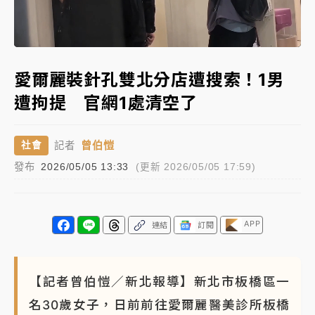
女律師陳昱瑄詐慈濟10億！黃金158kg遭查扣畫面曝光
Loaded
:
Unmute
78.00%
暑假過三周才推「E宿新北打卡趣」！抽獎程序複雜 觀
愛爾麗裝針孔雙北分店遭搜索！1男
旅局回應了
遭拘提 官網1處清空了
中信慈善基金會想增加董事人數！辜仲諒向法院聲請遭
駁 理由曝光
曾伯愷
社會
記者
故宮《龍藏經》特展第2檔！今線上預約開賣一度塞車
發布
2026/05/05 13:33
(更新 2026/05/05 17:59)
周六起展出延長至晚上7時
台東農業處長涉圖利渡假村！東檢抗告成功 今重開羈
押庭
APP
連結
訂閱
父親節泡湯了！中颱白海豚雨彈轟3天 「紅到發紫」降
雨熱區曝
【記者曾伯愷／新北報導】新北市板橋區一
名30歲女子，日前前往愛爾麗醫美診所板橋