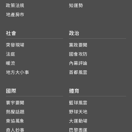
政策法規
知運勢
地產房市
社會
政治
突發現場
黨政要聞
法庭
國會攻防
暖流
內幕評論
地方大小事
首都風雲
國際
體育
寰宇要聞
籃球風雲
熱搜話題
野球天地
東協萬象
大運動場
奇人妙事
巴黎奧運