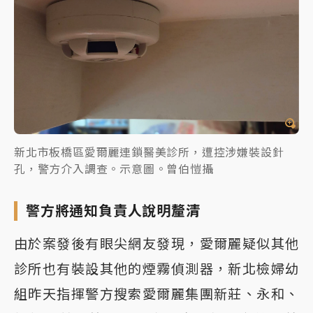
新北市板橋區愛爾麗連鎖醫美診所，遭控涉嫌裝設針
孔，警方介入調查。示意圖。曾伯愷攝
警方將通知負責人說明釐清
由於案發後有眼尖網友發現，愛爾麗疑似其他
診所也有裝設其他的煙霧偵測器，新北檢婦幼
組昨天指揮警方搜索愛爾麗集團新莊、永和、