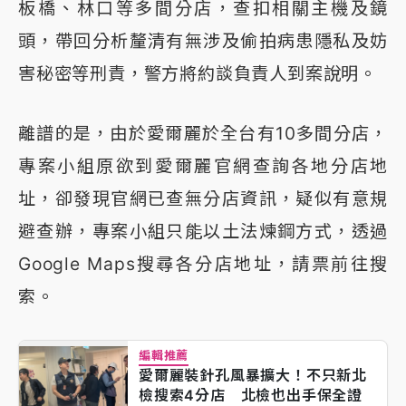
板橋、林口等多間分店，查扣相關主機及鏡
頭，帶回分析釐清有無涉及偷拍病患隱私及妨
害秘密等刑責，警方將約談負責人到案說明。
離譜的是，由於愛爾麗於全台有10多間分店，
專案小組原欲到愛爾麗官網查詢各地分店地
址，卻發現官網已查無分店資訊，疑似有意規
避查辦，專案小組只能以土法煉鋼方式，透過
Google Maps搜尋各分店地址，請票前往搜
索。
編輯推薦
愛爾麗裝針孔風暴擴大！不只新北
檢搜索4分店 北檢也出手保全證