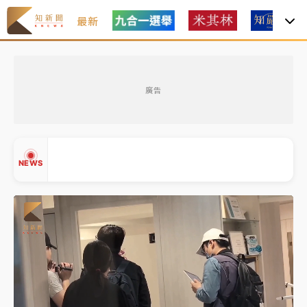
最新
女律師陳昱瑄詐慈濟10億！黃金158kg遭查扣畫面曝光
廣告
暑假過三周才推「E宿新北打卡趣」！抽獎程序複雜 觀
旅局回應了
中信慈善基金會想增加董事人數！辜仲諒向法院聲請遭
NEWS
駁 理由曝光
故宮《龍藏經》特展第2檔！今線上預約開賣一度塞車
周六起展出延長至晚上7時
台東農業處長涉圖利渡假村！東檢抗告成功 今重開羈
▲
押庭
▼
父親節泡湯了！中颱白海豚雨彈轟3天 「紅到發紫」降
雨熱區曝