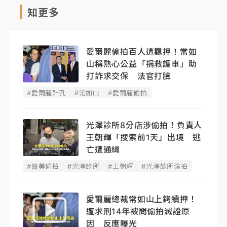
知更多
愛爾麗偷拍百人遭羈押！常如
山稱熱心公益「捐救護車」助
打詐求交保 法官打臉
#愛爾麗針孔
#常如山
#愛爾麗偷拍
光澤診所8分店涉偷拍！負責人
王朝輝「搜索前1天」出境 逃
亡遭通緝
#醫美偷拍
#光澤診所
#王朝輝
#光澤診所偷拍
愛爾麗總裁常如山上銬續押！
遭求刑14年被問偷拍滅證原
因 反應曝光