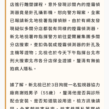
店進行雕塑課程，意外發現診間內的煙霧偵
測器竟是針孔攝影機，怒向警方報案，全案
已報請新北地檢署指揮偵辦。由於有網友發
現疑似多間分店都裝有同樣的煙霧偵測器，
新北地檢署昨指揮警方前往愛爾麗集團多間
分店搜索，查扣偽裝成煙霧偵測器的針孔及
主機等證物；北檢也於今天下午指揮台北市
刑大搜索北市各分店保全證據，釐清有無偷
拍病人隱私。
據了解，新北檢已於3日拘提一名監視器協力
廠商謝姓男子（55歲），釐清他是否與診所
配合安裝、是否知道裝設用途，檢方訊後請
回，全案朝妨害秘密、妨害性隱私等罪偵