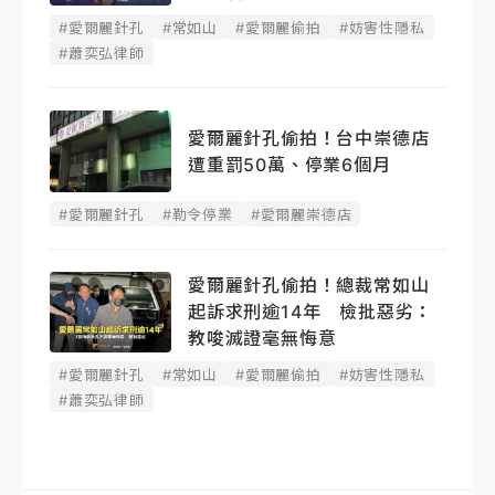
#愛爾麗針孔
#常如山
#愛爾麗偷拍
#妨害性隱私
#蕭奕弘律師
愛爾麗針孔偷拍！台中崇德店
遭重罰50萬、停業6個月
#愛爾麗針孔
#勒令停業
#愛爾麗崇德店
愛爾麗針孔偷拍！總裁常如山
起訴求刑逾14年 檢批惡劣：
教唆滅證毫無悔意
#愛爾麗針孔
#常如山
#愛爾麗偷拍
#妨害性隱私
#蕭奕弘律師