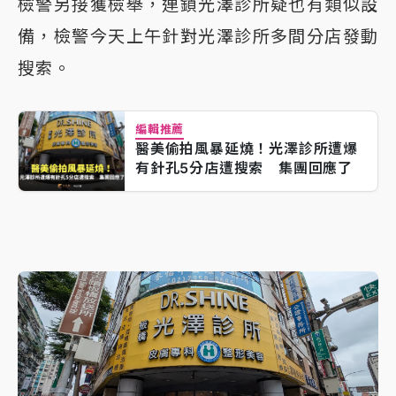
檢警另接獲檢舉，連鎖光澤診所疑也有類似設
備，檢警今天上午針對光澤診所多間分店發動
搜索。
編輯推薦
醫美偷拍風暴延燒！光澤診所遭爆
有針孔5分店遭搜索 集團回應了