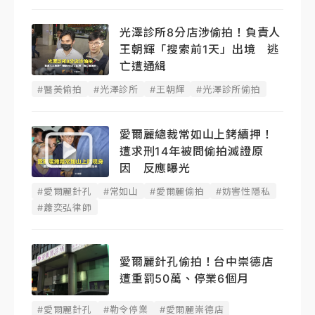
光澤診所8分店涉偷拍！負責人
王朝輝「搜索前1天」出境 逃
亡遭通緝
#醫美偷拍
#光澤診所
#王朝輝
#光澤診所偷拍
愛爾麗總裁常如山上銬續押！
遭求刑14年被問偷拍滅證原
因 反應曝光
#愛爾麗針孔
#常如山
#愛爾麗偷拍
#妨害性隱私
#蕭奕弘律師
愛爾麗針孔偷拍！台中崇德店
遭重罰50萬、停業6個月
#愛爾麗針孔
#勒令停業
#愛爾麗崇德店