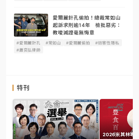
愛爾麗針孔偷拍！總裁常如山
起訴求刑逾14年 檢批惡劣：
教唆滅證毫無悔意
#愛爾麗針孔
#常如山
#愛爾麗偷拍
#妨害性隱私
#蕭奕弘律師
特刊
2026米其林專