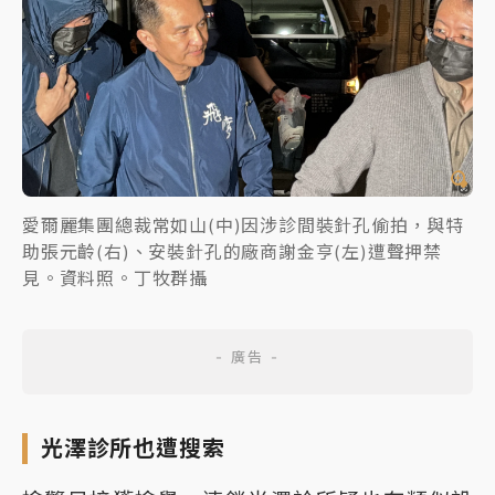
愛爾麗集團總裁常如山(中)因涉診間裝針孔偷拍，與特
助張元齡(右)、安裝針孔的廠商謝金亨(左)遭聲押禁
見。資料照。丁牧群攝
光澤診所也遭搜索