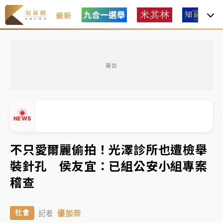
最新
油價持續凍漲！ 中油宣布下周一汽柴油價格維持不變
廣告
中颱白海豚進逼！台北喜來登圍籬傾倒砸傷人 民權西
路鷹架倒塌壓2車
有片｜
白海豚暴風圈逼近！新北淡水赫見龍捲風 榕樹
NEWS
連根拔起
中颱白海豚風雨來了！中部以北防豪雨 今晚、明天影
不只愛爾麗偷拍！光澤診所也遭檢舉
響最劇烈
裝針孔 侯友宜：已組公安小組專案
白海豚逼近！北市水門只出不進 未移置車輛最高罰
▲
稽查
4800＋拖吊費
▼
油價持續凍漲！ 中油宣布下周一汽柴油價格維持不變
優加奈
社會
記者