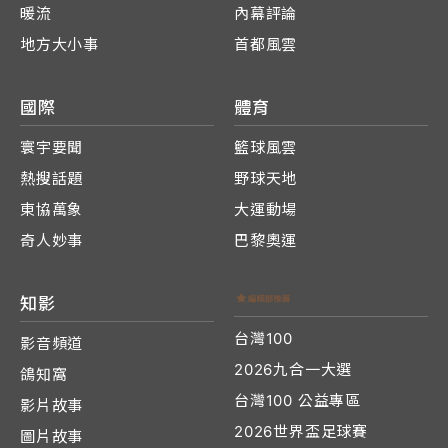
暖流
內幕評論
地方大小事
首都風雲
國際
體育
寰宇要聞
籃球風雲
熱搜話題
野球天地
東協萬象
大運動場
奇人妙事
巴黎奧運
知影
台灣100
影音頻道
2026九合一大選
鴿知窩
台灣100 公益專區
影片故事
2026世界盃足球賽
圖片故事