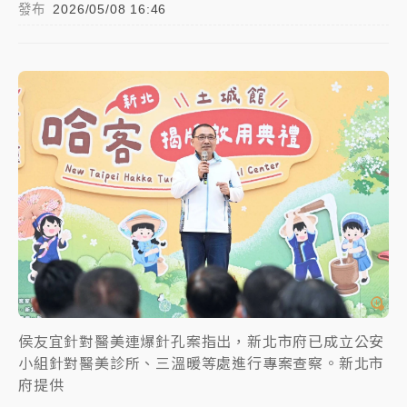
發布
2026/05/08 16:46
中颱白海豚進逼！台北喜來登圍籬傾倒砸傷人 民權西
路鷹架倒塌壓2車
有片｜
白海豚暴風圈逼近！新北淡水赫見龍捲風 榕樹
連根拔起
中颱白海豚風雨來了！中部以北防豪雨 今晚、明天影
響最劇烈
白海豚逼近！北市水門只出不進 未移置車輛最高罰
4800＋拖吊費
侯友宜針對醫美連爆針孔案指出，新北市府已成立公安
小組針對醫美診所、三溫暖等處進行專案查察。新北市
府提供