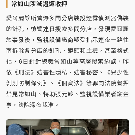
常如山涉滅證遭收押
愛爾麗診所驚爆多間分店裝設煙霧偵測器偽裝
的針孔，檢警連日搜索多間分店，發現愛爾麗
於事發後，監視設備廠商疑受指示連夜一路往
南拆除各分店的針孔、鏡頭和主機，甚至格式
化，6日針對總裁常如山等高層搜索約談，昨
依《刑法》妨害性隱私、妨害秘密、《兒少性
剝削防制條例》、《個資法》等罪向法院聲押
禁見常如山、特助張元齡、監視設備業者謝金
亨，法院深夜裁准。