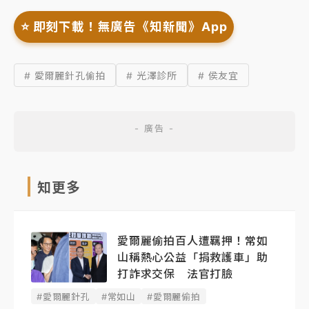
⭐️ 即刻下載！無廣告《知新聞》App
# 愛爾麗針孔偷拍
# 光澤診所
# 侯友宜
知更多
愛爾麗偷拍百人遭羈押！常如
山稱熱心公益「捐救護車」助
打詐求交保 法官打臉
#愛爾麗針孔
#常如山
#愛爾麗偷拍