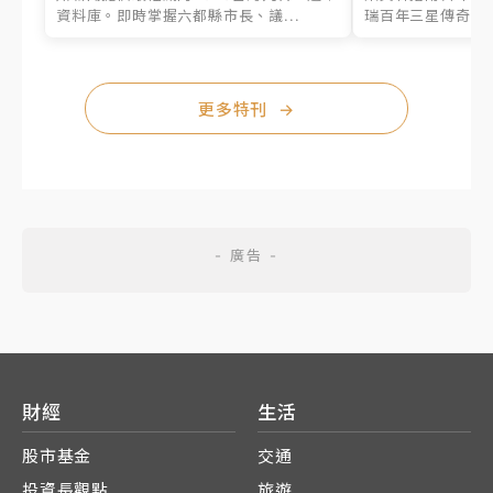
資料庫。即時掌握六都縣市長、議...
瑞百年三星傳奇、台
更多特刊
→
財經
生活
股市基金
交通
投資長觀點
旅遊