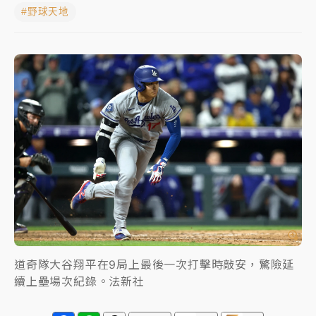
#野球天地
獨家｜
和欣客運總裁逝世！少東涉洗錢遭收押 戴手銬
腳鐐提前奔靈堂畫面曝
知名婚紗「韓國藝匠」驚傳無預警倒閉！北市消保官急
赴門市：已接獲10件申訴
處置制度大變革！ 證交所今起縮短股票「關禁閉」天
數與撮合時間
才續任就飛美國大學面試 清大校長高為元致歉：機會
到來時引起我的好奇
道奇隊大谷翔平在9局上最後一次打擊時敲安，驚險延
續上壘場次紀錄。法新社