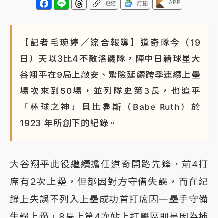
APP
連結
訂閱
【記者毛琬婷／綜合報導】道奇隊今（19
日）天以3比4不敵洛磯隊，陣中日籍球星大
谷翔平在9局上敲安、驚險延續跨季連續上壘
場次來到50場，並列隊史第3長，也追平
「棒球之神」貝比魯斯（Babe Ruth）於
1923 年所創下的紀錄。
大谷翔平此役繼續擔任道奇開路先鋒，前4打
席有2次上壘，但都因對方守備失誤，而在紀
錄上失誤不列入上壘成功首打席因一壘手守備
失誤上壘，8局上第4次站上打擊區則是因為捕