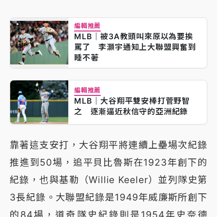
編輯推薦
MLB｜被3A教頭叫來原以為要挨
罵了 李灝宇通知上大聯盟興奮到
睡不著
編輯推薦
MLB｜大谷翔平雙安棒打菅野智
之 逐漸逼近秋信守的亞洲紀錄
靠著這支安打，大谷翔平將連續上壘場次紀錄
推進到50場，追平貝比魯斯在1923年創下的
紀錄，也與基勒（Willie Keeler）並列隊史第
3長紀錄。大聯盟紀錄是1949年威廉斯所創下
的84場，道奇隊史紀錄則是1954年史奈德