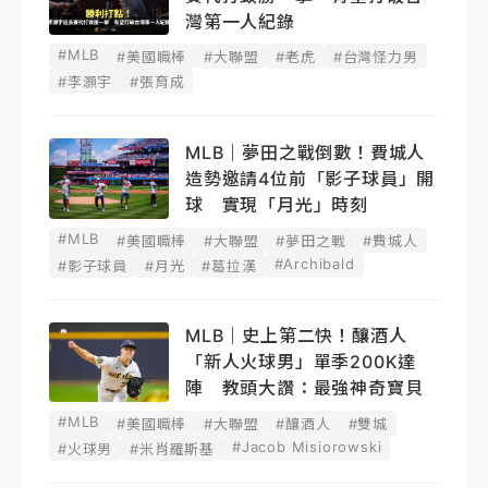
灣第一人紀錄
#MLB
#美國職棒
#大聯盟
#老虎
#台灣怪力男
#李灝宇
#張育成
MLB｜夢田之戰倒數！費城人
造勢邀請4位前「影子球員」開
球 實現「月光」時刻
#MLB
#美國職棒
#大聯盟
#夢田之戰
#費城人
#Archibald
#影子球員
#月光
#葛拉漢
MLB｜史上第二快！釀酒人
「新人火球男」單季200K達
陣 教頭大讚：最強神奇寶貝
#MLB
#美國職棒
#大聯盟
#釀酒人
#雙城
#Jacob Misiorowski
#火球男
#米肖羅斯基