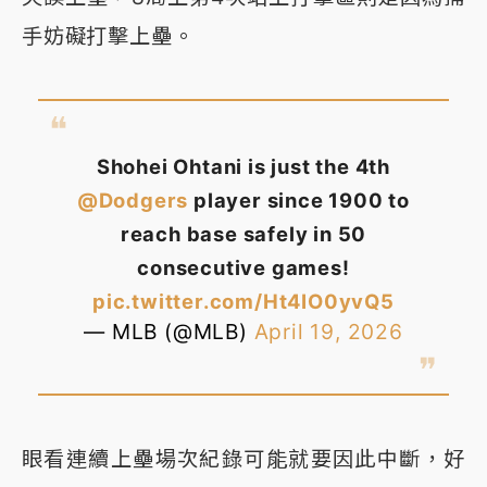
手妨礙打擊上壘。
Shohei Ohtani is just the 4th
@Dodgers
player since 1900 to
reach base safely in 50
consecutive games!
pic.twitter.com/Ht4IO0yvQ5
— MLB (@MLB)
April 19, 2026
眼看連續上壘場次紀錄可能就要因此中斷，好