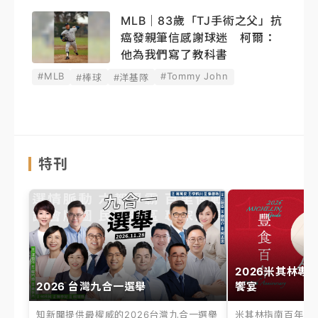
MLB｜83歲「TJ手術之父」抗
癌發親筆信感謝球迷 柯爾：
他為我們寫了教科書
#MLB
#Tommy John
#棒球
#洋基隊
特刊
2026米其林專
2026 台灣九合一選舉
饗宴
知新聞提供最權威的2026台灣九合一選舉
米其林指南百年之