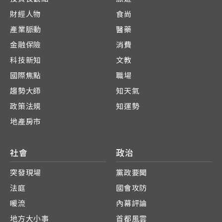
財經人物
食尚
產業脈動
醫藥
金融保險
消費
科技新知
文教
國際焦點
職場
趨勢大師
知天氣
政策法規
知運勢
地產房市
社會
政治
突發現場
黨政要聞
法庭
國會攻防
暖流
內幕評論
地方大小事
首都風雲