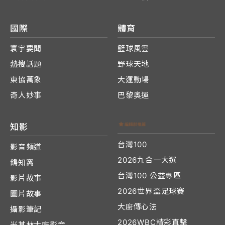
國際
體育
寰宇要聞
籃球風雲
熱搜話題
野球天地
東協萬象
大運動場
奇人妙事
巴黎奧運
知影
台灣100
影音頻道
2026九合一大選
鴿知窩
台灣100 公益專區
影片故事
2026世界盃足球賽
圖片故事
大廚傳心法
攝影筆記
2026WBC精彩直擊
米其林大廚影音