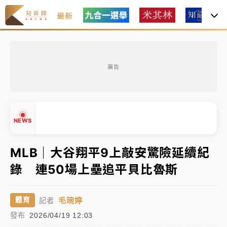
最新
中租控股7月營收創今年新高 前7月獲利成長6%
廣告
獨家｜
和欣客運總裁逝世！少東涉洗錢遭收押 戴手銬
腳鐐提前奔靈堂畫面曝
知名婚紗「韓國藝匠」驚傳無預警倒閉！北市消保官急
NEWS
赴門市：已接獲10件申訴
處置制度大變革！ 證交所今起縮短股票「關禁閉」天
MLB｜大谷翔平9上敲安驚險延續紀
數與撮合時間
錄 連50場上壘追平貝比魯斯
才續任就飛美國大學面試 清大校長高為元致歉：機會
▲
到來時引起我的好奇
▼
毛琬婷
體育
記者
中租控股7月營收創今年新高 前7月獲利成長6%
發布
2026/04/19 12:03