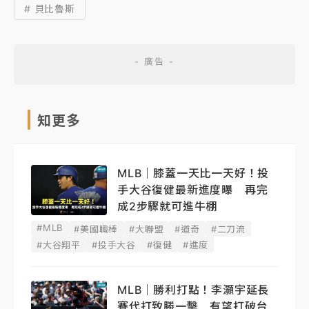
# 貝比魯斯
知更多
MLB｜膝蓋一天比一天好！投
手大谷復健最新進度曝 再完
成2步驟就可進牛棚
#MLB
#美國職棒
#大聯盟
#道奇
#二刀流
#大谷翔平
#投手大谷
#復健
#進度
MLB｜勝利打點！李灝宇延長
賽代打致勝一擊 有望打破台