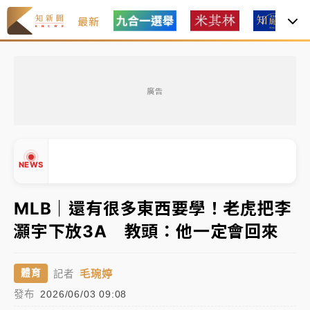
最新
女律師陳昱瑄詐慈濟10億！黃金158kg遭查扣畫面曝光
廣告
暑假過三周才推「E宿新北打卡趣」！抽獎程序複雜 觀
旅局回應了
中信慈善基金會想增加董事人數！辜仲諒向法院聲請遭
NEWS
駁 理由曝光
故宮《龍藏經》特展第2檔！今線上預約開賣一度塞車
MLB｜還有很多東西要學！老虎把李
周六起展出延長至晚上7時
灝宇下放3A 教頭：他一定會回來
台東農業處長涉圖利渡假村！東檢抗告成功 今重開羈
▲
押庭
▼
毛琬婷
體育
記者
父親節泡湯了！中颱白海豚雨彈轟3天 「紅到發紫」降
發布
2026/06/03 09:08
雨熱區曝