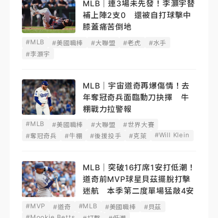
MLB｜連3場未先發！李灝宇替
補上陣2支0 還被自打球擊中
膝蓋痛苦倒地
#MLB
#美國職棒
#大聯盟
#老虎
#水手
#李灝宇
MLB｜宇宙道奇再爆傷情！去
年奪冠奇兵面臨動刀抉擇 牛
棚戰力拉警報
#MLB
#美國職棒
#大聯盟
#世界大賽
#Will Klein
#奪冠奇兵
#牛棚
#後援投手
#克萊
MLB｜突破16打席1安打低潮！
道奇前MVP球星貝茲擺脫打擊
迷航 本季第二度單場猛敲4安
#MVP
#MLB
#道奇
#美國職棒
#貝茲
#Mookie Betts
#打擊
#低潮