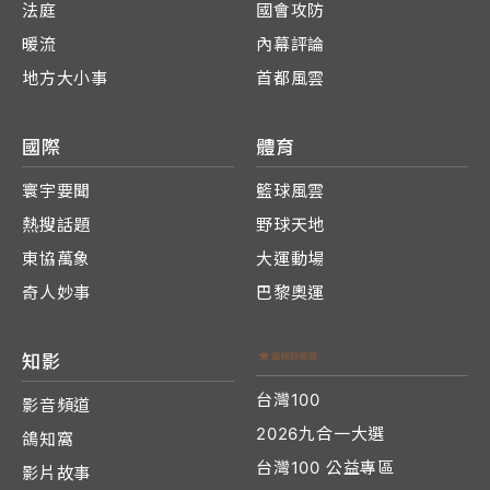
法庭
國會攻防
暖流
內幕評論
地方大小事
首都風雲
國際
體育
寰宇要聞
籃球風雲
熱搜話題
野球天地
東協萬象
大運動場
奇人妙事
巴黎奧運
知影
台灣100
影音頻道
2026九合一大選
鴿知窩
台灣100 公益專區
影片故事