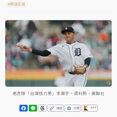
#野球天地
女律師陳昱瑄詐慈濟10億！黃金158kg遭查扣畫面曝光
暑假過三周才推「E宿新北打卡趣」！抽獎程序複雜 觀
旅局回應了
中信慈善基金會想增加董事人數！辜仲諒向法院聲請遭
駁 理由曝光
故宮《龍藏經》特展第2檔！今線上預約開賣一度塞車
周六起展出延長至晚上7時
台東農業處長涉圖利渡假村！東檢抗告成功 今重開羈
押庭
父親節泡湯了！中颱白海豚雨彈轟3天 「紅到發紫」降
老虎隊「台灣怪力男」李灝宇。資料照。美聯社
雨熱區曝
APP
連結
訂閱