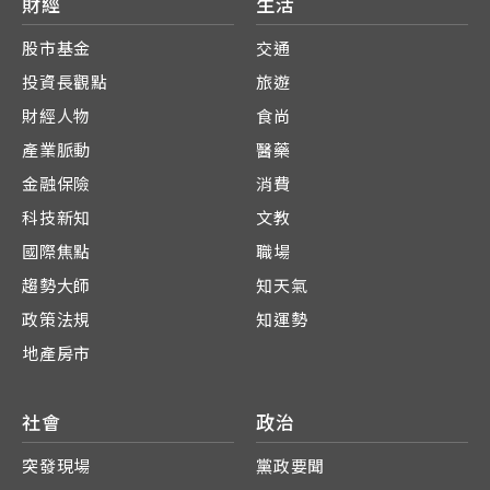
財經
生活
股市基金
交通
投資長觀點
旅遊
財經人物
食尚
產業脈動
醫藥
金融保險
消費
科技新知
文教
國際焦點
職場
趨勢大師
知天氣
政策法規
知運勢
地產房市
社會
政治
突發現場
黨政要聞