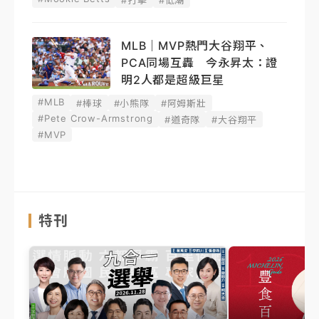
MLB｜MVP熱門大谷翔平、
PCA同場互轟 今永昇太：證
明2人都是超級巨星
#MLB
#棒球
#小熊隊
#阿姆斯壯
#Pete Crow-Armstrong
#道奇隊
#大谷翔平
#MVP
特刊