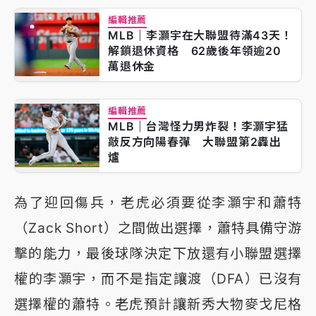
編輯推薦
MLB｜李灝宇在大聯盟待滿43天！
解鎖退休資格 62歲後年領逾20
萬退休金
編輯推薦
MLB｜台灣怪力男炸裂！李灝宇猛
敲反方向陽春彈 大聯盟第2轟出
爐
為了迎回傷兵，老虎必須要從李灝宇和蕭特
（Zack Short）之間做出選擇，蕭特具備守游
擊的能力，最後球隊決定下放還有小聯盟選擇
權的李灝宇，而不是指定讓渡（DFA）已沒有
選擇權的蕭特。老虎預計讓新秀大物麥戈尼格