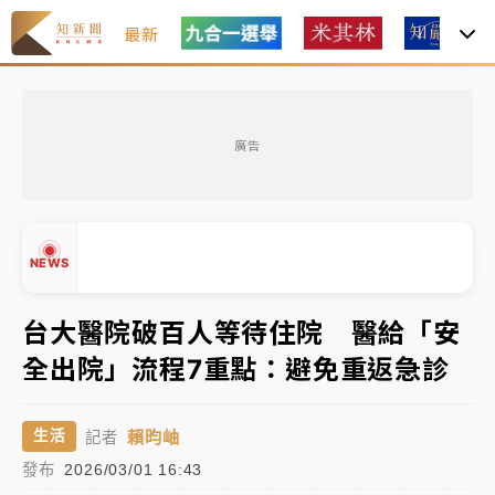
最新
油價持續凍漲！ 中油宣布下周一汽柴油價格維持不變
廣告
中颱白海豚進逼！台北喜來登圍籬傾倒砸傷人 民權西
路鷹架倒塌壓2車
有片｜
白海豚暴風圈逼近！新北淡水赫見龍捲風 榕樹
NEWS
連根拔起
中颱白海豚風雨來了！中部以北防豪雨 今晚、明天影
台大醫院破百人等待住院 醫給「安
響最劇烈
全出院」流程7重點：避免重返急診
白海豚逼近！北市水門只出不進 未移置車輛最高罰
▲
4800＋拖吊費
▼
賴昀岫
生活
記者
油價持續凍漲！ 中油宣布下周一汽柴油價格維持不變
發布
2026/03/01 16:43