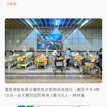
#醫藥
中颱白海豚進逼！台北喜來登圍籬傾倒砸傷人 民權西
路鷹架倒塌壓2車
有片｜
白海豚暴風圈逼近！新北淡水赫見龍捲風 榕樹
連根拔起
中颱白海豚風雨來了！中部以北防豪雨 今晚、明天影
響最劇烈
白海豚逼近！北市水門只出不進 未移置車輛最高罰
4800＋拖吊費
重度級急救責任醫院急診即時訊息統計，截至今天4時
15分，台大醫院住院等待人數105人。林林攝