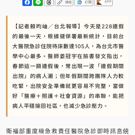
APP
連結
訂閱
【記者賴昀岫／台北報導】今天是228連假
的最後一天，根據健保署最新統計，目前台
大醫院急診住院待床數達105人，為台北市醫
學中心最多。醫師姜冠宇在臉書發文指出，
春節這一類連假後，常出現一波「連假期間
出院」的病人潮；但年假期間跨團隊人力較
吃緊，出院安全準備就更容易不完整，當做
好「醫療＋照護＋社會資源」的串聯，能把
病人平穩接回社區，也減少急診壓力。
衛福部重度級急救責任醫院急診即時訊息統