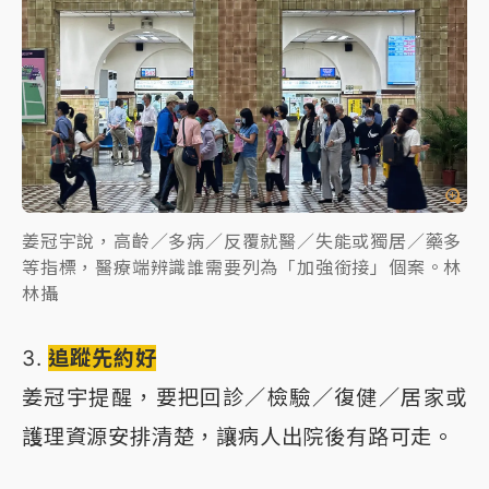
姜冠宇說，高齡／多病／反覆就醫／失能或獨居／藥多
等指標，醫療端辨識誰需要列為「加強銜接」個案。林
林攝
3.
追蹤先約好
姜冠宇提醒，要把回診／檢驗／復健／居家或
護理資源安排清楚，讓病人出院後有路可走。