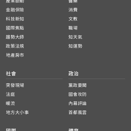
產業脈動
醫藥
金融保險
消費
科技新知
文教
國際焦點
職場
趨勢大師
知天氣
政策法規
知運勢
地產房市
社會
政治
突發現場
黨政要聞
法庭
國會攻防
暖流
內幕評論
地方大小事
首都風雲
國際
體育