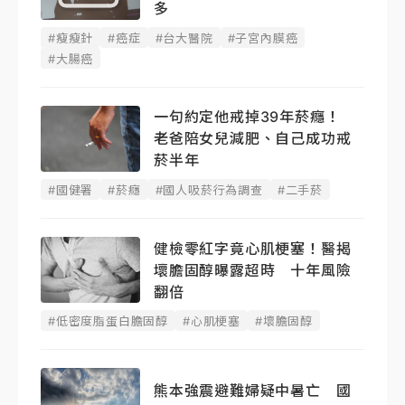
多
#瘦瘦針
#癌症
#台大醫院
#子宮內膜癌
#大腸癌
一句約定他戒掉39年菸癮！
老爸陪女兒減肥、自己成功戒
菸半年
#國健署
#菸癮
#國人吸菸行為調查
#二手菸
健檢零紅字竟心肌梗塞！醫揭
壞膽固醇曝露超時 十年風險
翻倍
#低密度脂蛋白膽固醇
#心肌梗塞
#壞膽固醇
熊本強震避難婦疑中暑亡 國