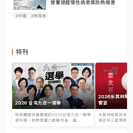
健署提醒慢性病患慎防熱傷害
#中暑
#熱傷害
特刊
2026米其林專
2026 台灣九合一選舉
饗宴
知新聞提供最權威的2026台灣九合一選舉
米其林指南百年之
資料庫。即時掌握六都縣市長、議...
瑞百年三星傳奇、台