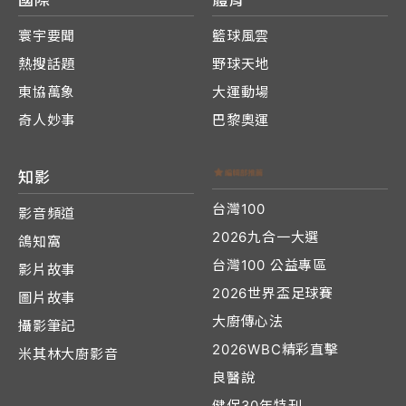
寰宇要聞
籃球風雲
熱搜話題
野球天地
東協萬象
大運動場
奇人妙事
巴黎奧運
知影
台灣100
影音頻道
2026九合一大選
鴿知窩
台灣100 公益專區
影片故事
2026世界盃足球賽
圖片故事
大廚傳心法
攝影筆記
2026WBC精彩直擊
米其林大廚影音
良醫說
健保30年特刊