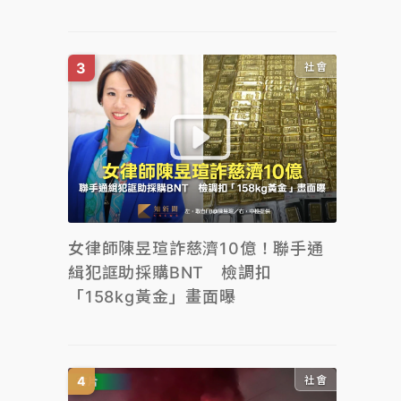
社會
女律師陳昱瑄詐慈濟10億！聯手通
緝犯誆助採購BNT 檢調扣
「158kg黃金」畫面曝
社會