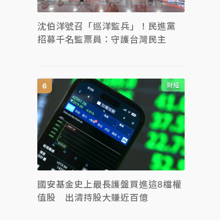
沈伯洋號召「巡洋監兵」！民進黨
招募千名監票員：守護台灣民主
財經
國安基金史上最長護盤買進這8檔權
值股 出清持股大賺近百億