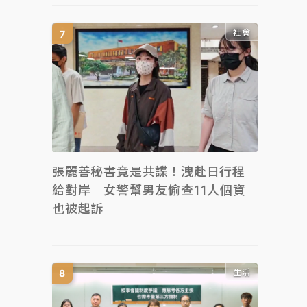
社會
張麗善秘書竟是共諜！洩赴日行程
給對岸 女警幫男友偷查11人個資
也被起訴
生活