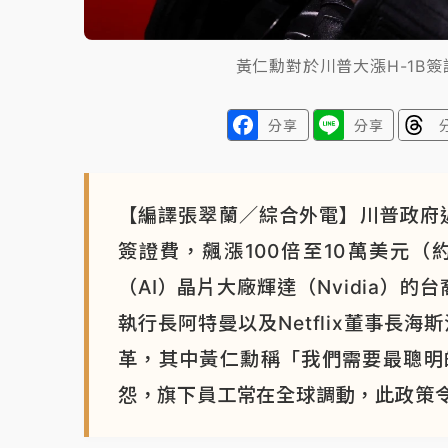
黃仁勳對於川普大漲H-1B
分享
分享
【編譯張翠蘭／綜合外電】川普政府近
簽證費，飆漲100倍至10萬美元（
（AI）晶片大廠輝達（Nvidia）的
執行長阿特曼以及Netflix董事長
革，其中黃仁勳稱「我們需要最聰明
怨，旗下員工常在全球調動，此政策