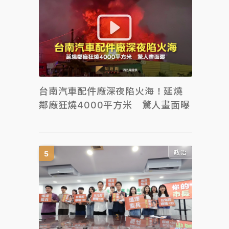
台南汽車配件廠深夜陷火海！延燒
鄰廠狂燒4000平方米 驚人畫面曝
政治