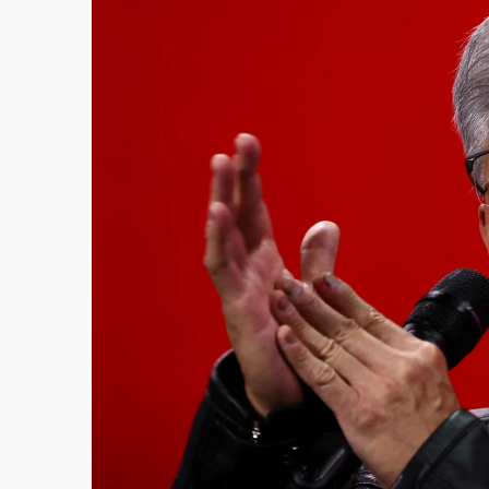
故宮《龍藏經》特展第2檔！今線上預約開賣
台東農業處長涉圖利渡假村！東檢抗告成功 
父親節泡湯了！中颱白海豚雨彈轟3天 「紅