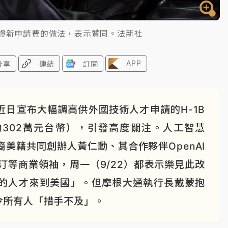
簽證新申請費的做法，表示贊同。法新社
APP
分享
連結
訂閱
日宣布大幅調高供外國技術人才申請的H-1B
約302萬元台幣），引發高度關注。人工智慧
台裔美籍共同創辦人黃仁勳、其合作夥伴OpenAI
海斯汀等商業領袖，周一（9/22）都表示樂見此改
的人才來到美國」。但摩根大通執行長戴蒙抱
令所有人「措手不及」。