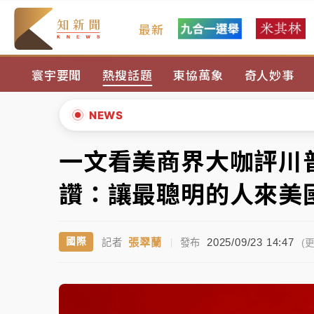
最新
女律師陳昱瑄詐慈濟10億！黃金158kg遭查
寰宇要聞
熱搜話題
東協萬象
奇人妙事
台積電殺35元、台股跌近300點 被動元件
中信慈善基金會想增加董事人數！辜仲諒向法
NEWS
故宮《龍藏經》特展第2檔！今線上預約開賣
一文看美商界大咖評川普
▲
台東農業處長涉圖利渡假村！東檢抗告成功 
▼
讚：讓最聰明的人來美
父親節泡湯了！中颱白海豚雨彈轟3天 「紅
張翠蘭
2025/09/23 14:47
國際
記者
|
發布
女律師陳昱瑄詐慈濟10億！黃金158kg遭查
(更
台積電殺35元、台股跌近300點 被動元件
中信慈善基金會想增加董事人數！辜仲諒向法