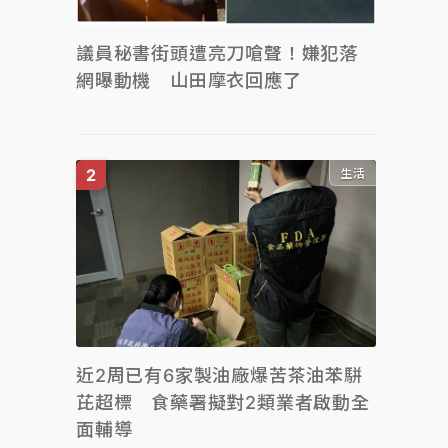
議員秘書街頭遭亮刀嗆聲！嫌犯落
網曝動機 山田摩衣回應了
生活
近2周已有6家製油廠爆苦茶油苯駢
芘超標 食藥署擬對2類業者啟動全
面輔導