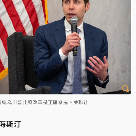
曼認為川普此項改革是正確舉措。美聯社
長海斯汀