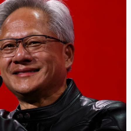
一度塞車 周六起展出延長至晚上7時
今重開羈押庭
到發紫」降雨熱區曝