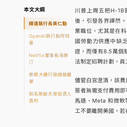
本文大綱
川普上周五把H-1
後，引發各界譁然。
輝達執行長黃仁勳
業職位，尤其是在科
OpenAI執行長阿特
國勞動力供應中缺乏
曼
證，而僅有8.5萬
Netflix董事長海斯
法制定招聘計劃，員
汀
摩根大通行政總裁戴
儘管白宮澄清，該費
蒙
簽者無需支付費用即
知名新創天使投資人
馬遜、Meta 和微
奧利
工不要離開美國，若