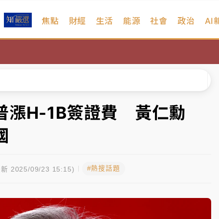
焦點
財經
生活
能源
社會
政治
AI
扣畫面曝光
、低軌衛星及載板皆走弱
院聲請遭駁 理由曝光
一度塞車 周六起展出延長至晚上7時
漲H-1B簽證費 黃仁勳
今重開羈押庭
國
到發紫」降雨熱區曝
#熱搜話題
扣畫面曝光
新 2025/09/23 15:15)
、低軌衛星及載板皆走弱
院聲請遭駁 理由曝光