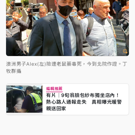
澳洲男子Alex(左)險遭老鼠藥毒死，今到北院作證。丁
牧群攝
編輯推薦
有片｜9旬翁臉包紗布獨坐店內！
熱心路人通報走失 真相曝光暖警
親送回家