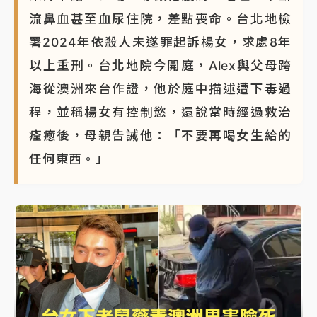
流鼻血甚至血尿住院，差點喪命。台北地檢
署2024年依殺人未遂罪起訴楊女，求處8年
以上重刑。台北地院今開庭，Alex與父母跨
海從澳洲來台作證，他於庭中描述遭下毒過
程，並稱楊女有控制慾，還說當時經過救治
痊癒後，母親告誡他：「不要再喝女生給的
任何東西。」