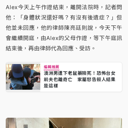
Alex今天上午作證結束，離開法院時，記者問
他：「身體狀況還好嗎？有沒有後遺症？」但
他並未回應，他的律師陳亮廷則說，今天下午
會繼續開庭，由Alex的父母作證，等下午庭訊
結束後，再由律師代為回應、受訪。
編輯推薦
澳洲男遭下老鼠藥險死！恐怖台女
前夫也離奇亡 家屬怒告殺人結果
是這樣