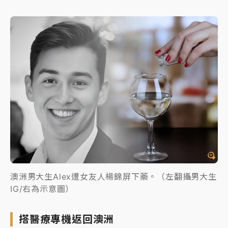
澳洲男大生Alex遭女友人楊錦屏下藥。（左翻攝男大生
IG/右為示意圖）
搭醫療專機返回澳洲