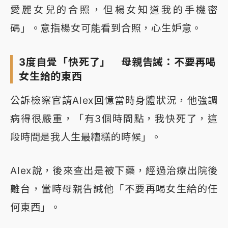
愛麗女兒的合照，但楊女知道我的手機密
碼」。意指楊女可能看到合照，心生妒意。
3度自覺「快死了」 母親告誡：不要再喝
女生給的東西
公訴檢察官請Alex回憶當時身體狀況，他強調
病得很嚴重，「有3個時間點，我快死了，這
段時間是我人生最糟糕的時候」。
Alex說，後來查出是被下藥，經過治療出院後
離台，當時母親告誡他「不要再喝女生給的任
何東西」。