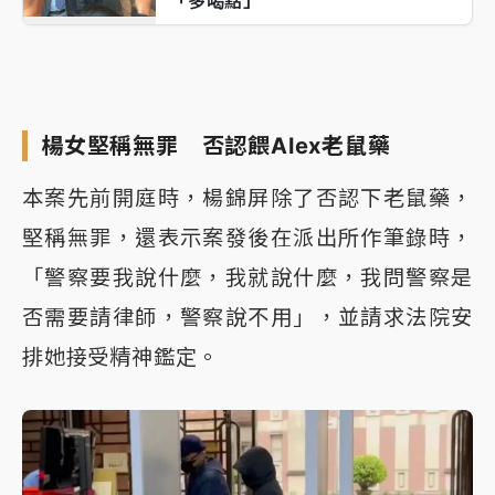
「多喝點」
楊女堅稱無罪 否認餵Alex老鼠藥
本案先前開庭時，楊錦屏除了否認下老鼠藥，
堅稱無罪，還表示案發後在派出所作筆錄時，
「警察要我說什麼，我就說什麼，我問警察是
否需要請律師，警察說不用」，並請求法院安
排她接受精神鑑定。