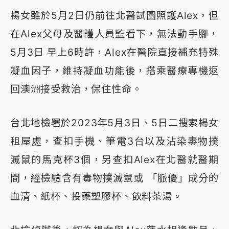
楊女雖於5月2日仍前往北醫試圖照護Alex，但
在Alex父母及醫護人員監看下，無法動手腳，
5月3日 早上6時許，Alex在醫院直接補充特殊
凝血因子，維持凝血功能後，搭乘醫療專機返
回澳洲接受救治，保住性命。
台北地檢署於2023年5月3日、5日二搜索楊女
租屋處，查扣手機、筆電3台以及沾染毒物撲
滅鼠的馬克杯3個，另查扣Alex在北醫就醫期
間，經檢驗含有毒物撲滅鼠或 「脈優」成分的
血清、紙杯、投藥塑膠杯、飲料茶湯。