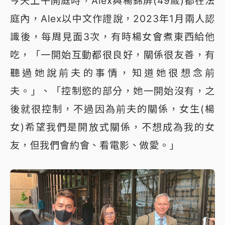
今天上午開庭時，Alex與楊錦屏(49歲)都在法
庭內，Alex以中文作證說，2023年1月兩人認
識後，每周見面3次，有時楊女會煮東西給他
吃，「一開始互動都很良好，關係很友善，有
聽過她說前夫的事情，知道她很想念前
夫。」、「控制慾的部分，她一開始沒有，之
後就很控制，不過因為前夫的關係，女生(楊
女)希望我們是開放式關係，不想成為我的女
友，但我們會約會、看電影、做愛。」