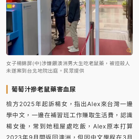
女子楊錦屏(中)涉嫌餵澳洲男大生吃老鼠藥，被控殺人
未遂案到台北地院出庭。民眾提供
葡萄汁摻老鼠藥害血尿
檢方2025年起訴楊女，指出Alex來台灣一邊
學中文，一邊在補習班工作賺取生活費，認識
楊女後，常到她租屋處吃飯，Alex原本打算
2023年9月間返回澳洲，但因中文學程在3月