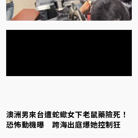
中颱白海豚進逼！台北喜來登圍籬傾倒砸傷人 民權西
Loaded
:
路鷹架倒塌壓2車
Unmute
77.00%
有片｜
白海豚暴風圈逼近！新北淡水赫見龍捲風 榕樹
連根拔起
中颱白海豚風雨來了！中部以北防豪雨 今晚、明天影
響最劇烈
白海豚逼近！北市水門只出不進 未移置車輛最高罰
4800＋拖吊費
澳洲男來台遭蛇蠍女下老鼠藥險死！
恐怖動機曝 跨海出庭爆她控制狂