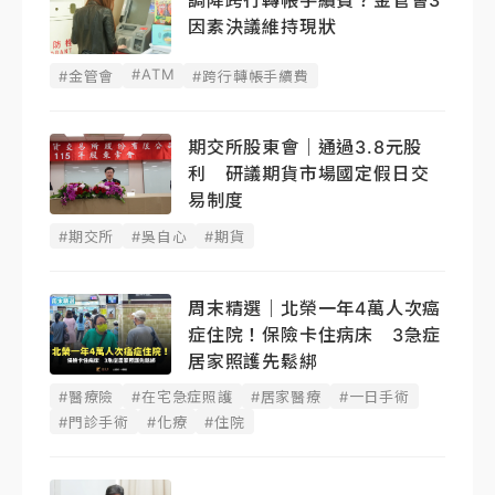
調降跨行轉帳手續費？金管會3
因素決議維持現狀
#ATM
#金管會
#跨行轉帳手續費
期交所股東會｜通過3.8元股
利 研議期貨市場國定假日交
易制度
#期交所
#吳自心
#期貨
周末精選｜北榮一年4萬人次癌
症住院！保險卡住病床 3急症
居家照護先鬆綁
#醫療險
#在宅急症照護
#居家醫療
#一日手術
#門診手術
#化療
#住院