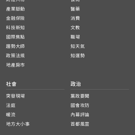
產業脈動
醫藥
金融保險
消費
科技新知
文教
國際焦點
職場
趨勢大師
知天氣
政策法規
知運勢
地產房市
社會
政治
突發現場
黨政要聞
法庭
國會攻防
暖流
內幕評論
地方大小事
首都風雲