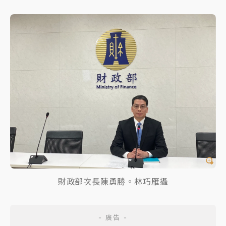
財政部次長陳勇勝。林巧雁攝