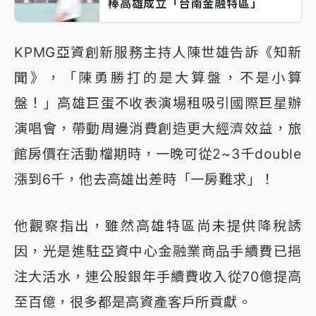
棒高雄成立「台南金融特區」
KPMG亞資創新服務主持人陳世雄告訴《知新
聞》，「陳勇勝打的是大算盤，不是小算
盤！」高雄巨蛋不收表演場租吸引國際巨星辦
演唱會，帶動周邊消費創造更大經濟效益，旅
館房價在活動檔期時，一晚可從2~3千double
漲到6千，他去高雄出差時「一房難求」！
他觀察指出，雖然高雄特區尚未提供降稅誘
因，光是進駐亞資中心金融業商品手續費已挹
注大活水，連公股銀年手續費收入從70億提高
至百億，很多都是高資產客戶所貢獻。