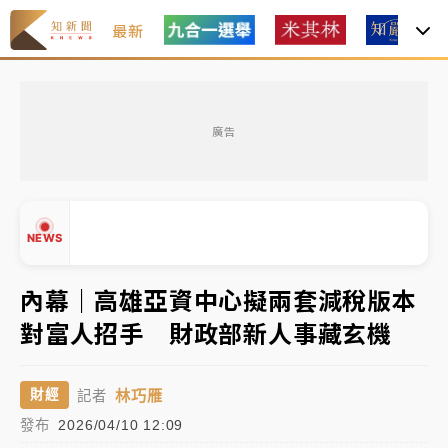
最新
父親節玩樂園！六福村今明2天「爸爸免費」 遠雄海洋
買1送1
廣告
白海豚逼近！新北高灘地停車場下午4時強制拖吊 中午
開放水門周邊紅黃線停車
中颱白海豚環流掠北海！今明防劇烈降雨 東部高溫飆
NEWS
38度
周末精選｜
慈濟遭詐10億完整始末曝！律師掮客大玩兩
內幕｜高雄亞資中心擬兩套減稅版本
面手法 郭台銘、蔡英文成關鍵
對富人招手 財政部新人事藏玄機
本周爆款短影音｜
柯文哲帶電子手鐶拄拐杖現身／周玉
▲
蔻蔡玉真開撕爆料
▼
林巧雁
財經
記者
周末精選｜
跨境網購族注意！EZ Way若改由政府委
發布
2026/04/10 12:09
任 預算難關如何解？