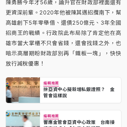
陳勇勝今年才56歲，論升官在財政部裡面還有
更資深前輩。2020年他被陳其邁招攬南下，幫
高雄創下5年零舉借、還債250億元、3年全國
招商王的戰績。行政院此布局除了肯定他在高
雄市當大掌櫃不只會省錢，還會找錢之外，也
暗示高層期盼財政部別再「鐵板一塊」，快快
放行減稅優惠！
編輯推薦
拚亞資中心擬新增私銀證照？ 金
管會這樣說
編輯推薦
響應金管會亞資中心政策 台南接