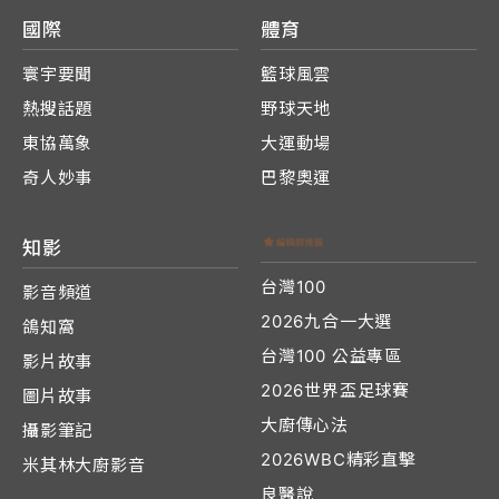
國際
體育
寰宇要聞
籃球風雲
熱搜話題
野球天地
東協萬象
大運動場
奇人妙事
巴黎奧運
知影
台灣100
影音頻道
2026九合一大選
鴿知窩
台灣100 公益專區
影片故事
2026世界盃足球賽
圖片故事
大廚傳心法
攝影筆記
2026WBC精彩直擊
米其林大廚影音
良醫說