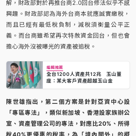
解，財政部對於再推台商2.0回台修法似乎不感
興趣。財政部認為海外台商本就應誠實繳稅，
而且已經有最低稅負制，減稅須衡量公平正
義。而台商雖希望再次特赦資金回台，但也會
擔心海外沒被曝光的資產被追稅。
編輯推薦
全台1200人資產共12兆 玉山董
座：某大客戶資產超越玉山金
陳世雄指出，第二個方案是針對亞資中心設
「專區專法」，類似新加坡、香港設家族辦公
室、資產管理公司的專法，對應比20%、所得
稅40%更優惠的稅率，為「境內關外」的概