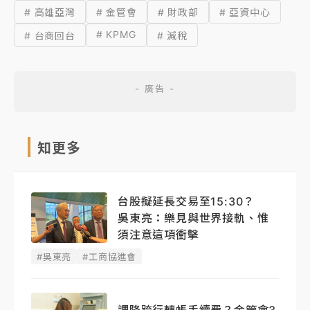
# 高雄亞灣
# 金管會
# 財政部
# 亞資中心
# KPMG
# 台商回台
# 減稅
知更多
台股擬延長交易至15:30？
吳東亮：樂見與世界接軌、惟
須注意這項衝擊
#吳東亮
#工商協進會