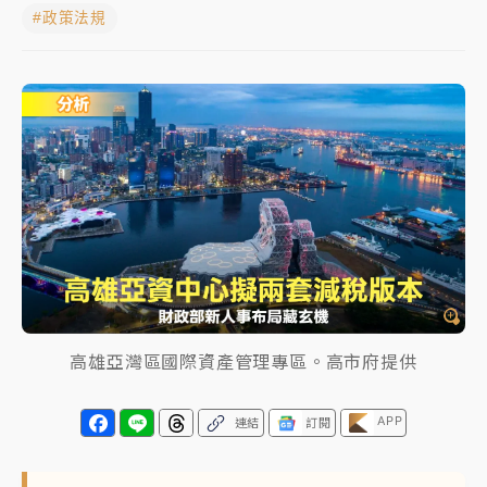
#政策法規
蔣萬安的建中同學！47歲法律學霸戰桃園 公開上任首
要3件事
父親節玩樂園！六福村今明2天「爸爸免費」 遠雄海洋
買1送1
白海豚逼近！新北高灘地停車場下午4時強制拖吊 中午
開放水門周邊紅黃線停車
中颱白海豚環流掠北海！今明防劇烈降雨 東部高溫飆
38度
周末精選｜
慈濟遭詐10億完整始末曝！律師掮客大玩兩
面手法 郭台銘、蔡英文成關鍵
高雄亞灣區國際資產管理專區。高市府提供
本周爆款短影音｜
柯文哲帶電子手鐶拄拐杖現身／周玉
蔻蔡玉真開撕爆料
APP
連結
訂閱
周末精選｜
跨境網購族注意！EZ Way若改由政府委
任 預算難關如何解？