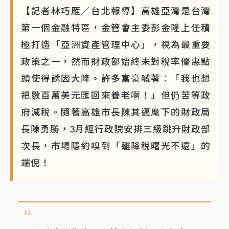
【記者林巧雁／台北報導】高雄亞灣是台灣
蔣萬安的建中同學！47歲法律學霸戰桃園 公開上任首
要3件事
第一個金融特區，金管會主委彭金隆上任積
極打造「亞洲資產管理中心」，視為最重要
政策之一，然而財政部始終未對稅率優惠點
頭使得誘因大降。許多富豪喊著：「我也想
把數百萬美元匯回來養老啊！」但仍苦等政
府減稅。隨著高雄市長陳其邁麾下的財政局
長陳勇勝，3月經行政院安排三級跳升財政部
次長，市場隱約嗅到「離降稅曙光不遠」的
端倪！