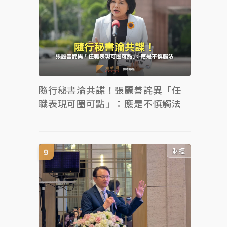
隨行秘書淪共諜！張麗善詫異「任
職表現可圈可點」：應是不慎觸法
財經