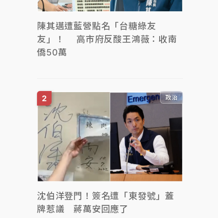
陳其邁遭藍營點名「台糖綠友
友」！ 高市府反酸王鴻薇：收南
僑50萬
政治
沈伯洋登門！簽名遭「東發號」蓋
牌惹議 蔣萬安回應了