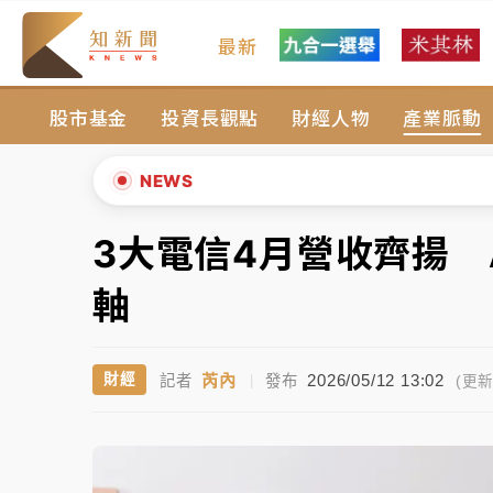
最新
女律師陳昱瑄詐慈濟10億！黃金158kg遭查
股市基金
投資長觀點
財經人物
產業脈動
中信慈善基金會想增加董事人數！辜仲諒向法
故宮《龍藏經》特展第2檔！今線上預約開賣
NEWS
台東農業處長涉圖利渡假村！東檢抗告成功 
3大電信4月營收齊揚 
▲
父親節泡湯了！中颱白海豚雨彈轟3天 「紅
▼
軸
女律師陳昱瑄詐慈濟10億！黃金158kg遭查
芮內
2026/05/12 13:02
財經
記者
|
發布
中信慈善基金會想增加董事人數！辜仲諒向法
(更新 
故宮《龍藏經》特展第2檔！今線上預約開賣
台東農業處長涉圖利渡假村！東檢抗告成功 