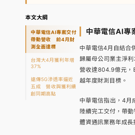
本文大綱
中華電信AI
中華電信AI專案交付
帶動營收 前4月財
測全面達標
中華電信4月自結合併
歸屬母公司業主淨利3
台灣大4月獲利年增
37%
營收達804.9億元，
遠傳5G滲透率逼近
越年度財測目標。
五成 營收與獲利續
創同期高點
中華電信指出，4月
陸續完工交付，帶動
體資通訊業務年成長