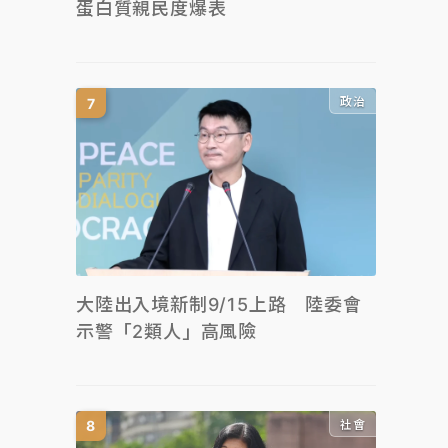
蛋白質親民度爆表
政治
大陸出入境新制9/15上路 陸委會
示警「2類人」高風險
社會