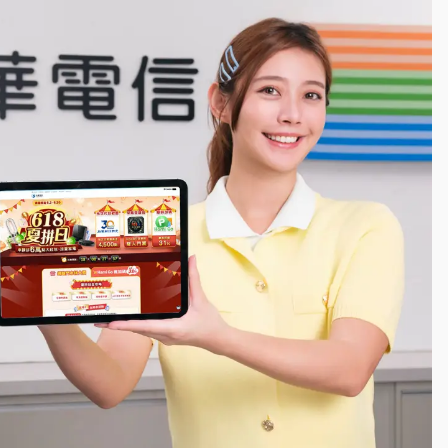
到發紫」降雨熱區曝