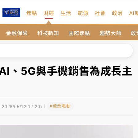
焦點
財經
生活
能源
社會
政治
AI
扣畫面曝光
金融保險
科技新知
國際焦點
趨勢大師
政
院聲請遭駁 理由曝光
一度塞車 周六起展出延長至晚上7時
今重開羈押庭
AI、5G與手機銷售為成長主
到發紫」降雨熱區曝
扣畫面曝光
#產業脈動
院聲請遭駁 理由曝光
2026/05/12 17:20)
一度塞車 周六起展出延長至晚上7時
今重開羈押庭