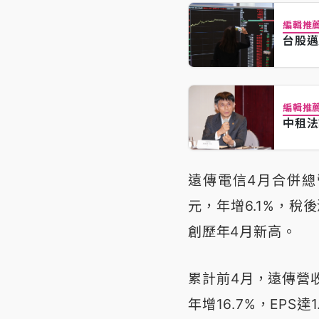
編輯推
台股邁
編輯推
中租法
遠傳電信4月合併總營收
元，年增6.1%，稅後
創歷年4月新高。
累計前4月，遠傳營收3
年增16.7%，EPS達1