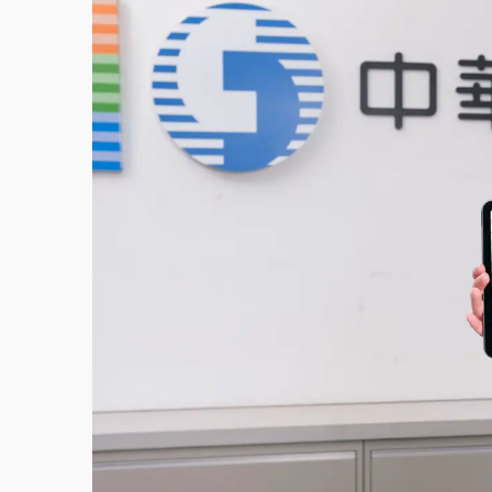
父親節泡湯了！中颱白海豚雨彈轟3天 「紅