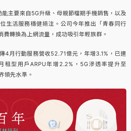
動能主要來自5G升級、母親節檔期手機銷售，以及
數位生活服務穩健挹注。公司今年推出「青春同行
常消費轉換為上網流量，成功吸引年輕族群。
4月行動服務營收52.71億元，年增3.1%，已連
月租型用戶ARPU年增2.2%，5G滲透率提升至
業界領先水準。