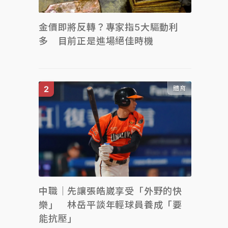
金價即將反轉？專家指5大驅動利
多 目前正是進場絕佳時機
體育
中職｜先讓張皓崴享受「外野的快
樂」 林岳平談年輕球員養成「要
能抗壓」