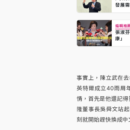
發展需
編輯推
張淑芬
康」
事實上，陳立武在去
英特爾成立40雨周
情，首先是他還記得
隆董事長吳舜文站起
刻就開始趕快換成中