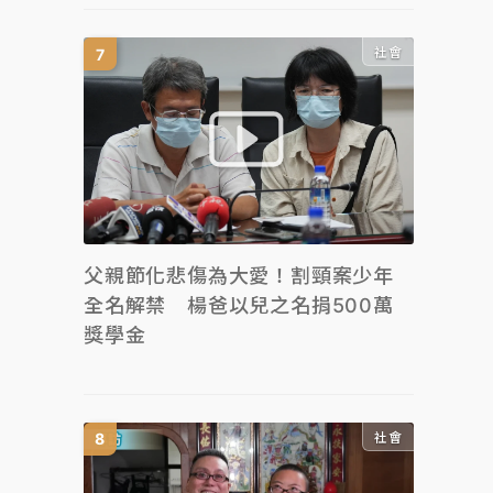
社會
父親節化悲傷為大愛！割頸案少年
全名解禁 楊爸以兒之名捐500萬
獎學金
社會