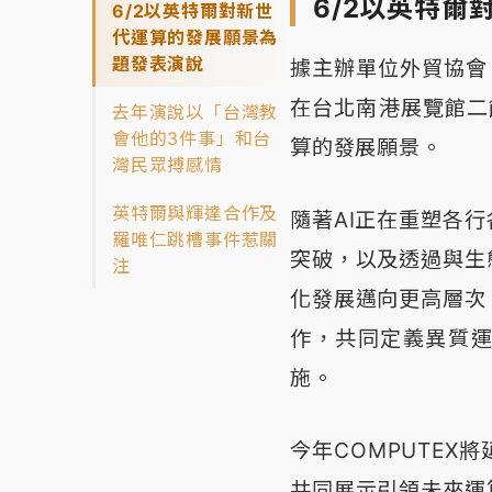
6/2以英特
6/2以英特爾對新世
代運算的發展願景為
題發表演說
據主辦單位外貿協會（
在台北南港展覽館二
去年演說以「台灣教
會他的3件事」和台
算的發展願景。
灣民眾搏感情
英特爾與輝達合作及
隨著AI正在重塑各
羅唯仁跳槽事件惹關
突破，以及透過與生
注
化發展邁向更高層次
作，共同定義異質運
施。
今年COMPUTE
共同展示引領未來運