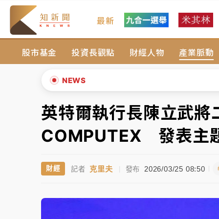
最新
油價持續凍漲！ 中油宣布下周一汽柴油價格
股市基金
投資長觀點
財經人物
產業脈動
中颱白海豚進逼！台北喜來登圍籬傾倒砸傷人
有片｜
白海豚暴風圈逼近！新北淡水赫見龍捲
NEWS
中颱白海豚風雨來了！中部以北防豪雨 今晚
英特爾執行長陳立武將
▲
白海豚逼近！北市水門只出不進 未移置車輛最
▼
COMPUTEX 發表主
油價持續凍漲！ 中油宣布下周一汽柴油價格
克里夫
2026/03/25 08:50
財經
記者
|
發布
中颱白海豚進逼！台北喜來登圍籬傾倒砸傷人
有片｜
白海豚暴風圈逼近！新北淡水赫見龍捲
中颱白海豚風雨來了！中部以北防豪雨 今晚