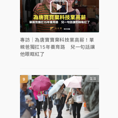
專訪｜為唐寶寶棄科技業高薪！單
親爸獨扛15年養育路 兒一句話讓
他眼眶紅了
生活