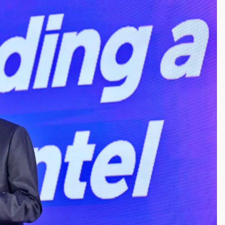
高罰4800＋拖吊費