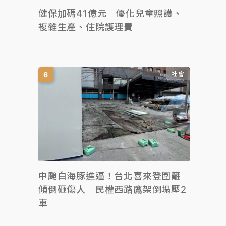
健保加碼41億元 優化兒童照護、
複雜生產、住院護理費
社會
中颱白海豚進逼！台北喜來登圍籬
傾倒砸傷人 民權西路鷹架倒塌壓2
車