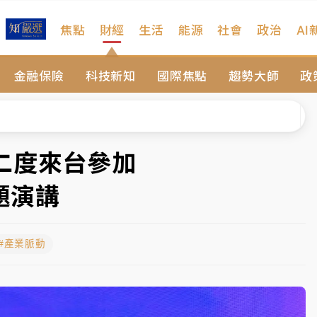
焦點
財經
生活
能源
社會
政治
AI
維持不變
金融保險
科技新知
國際焦點
趨勢大師
政
 民權西路鷹架倒塌壓2車
風 榕樹連根拔起
、明天影響最劇烈
二度來台參加
高罰4800＋拖吊費
題演講
維持不變
#產業脈動
 民權西路鷹架倒塌壓2車
風 榕樹連根拔起
、明天影響最劇烈