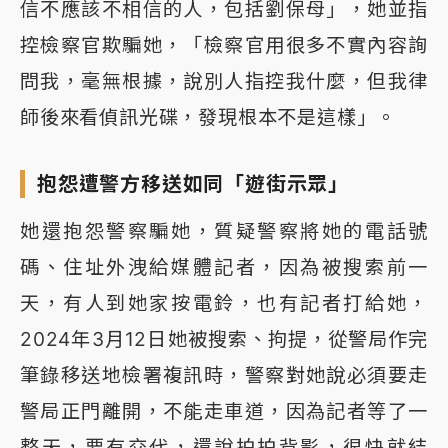
信不應該不相信的人，包括劉保母」，她並指
控檢察官欺騙她，「檢察官用很多不實內容詢
問我，毫無根據，說別人指控我什麼，但我律
師後來看偵訊光碟，發現根本不是這樣」。
抱怨遭警方移送如同「遊街示眾」
她還抱怨警察騙她，質疑警察將她的電話號
碼、住址外洩給媒體記者，因為被搜索前一
天，有人到她家按電鈴，也有記者打給她，
2024年3月12日她被搜索、拘提，從警局作完
筆錄移送地檢署複訊時，警察對她說必須要走
警局正門離開，不能走車道，因為記者等了一
整天，要有交代，還說拍拍背影，很快就結