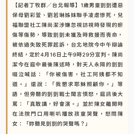
【記者丁牧群／台北報導】1歲男童剴剴遭惡
保母劉彩萱、劉若琳姊妹聯手凌虐慘死，兒
福聯盟社工陳尚潔涉嫌忽視訪視時發現的瘀
傷等傷勢，導致剴剴未獲及時救援而喪命，
被依過失致死罪起訴，台北地院今中午辯論
終結，定於4月16日上午9時29分宣判。陳尚
潔今在庭中最後陳述時，對天人永隔的剴剴
啜泣喊話：「你被傷害，社工阿姨都不知
道。」還說：「我懇求耶穌照顧你。」等
語，但旁聽的剴剴戰士聞言憤怒，庭訊後大
罵：「真敢講，好會演。」並於陳女離開時
在法院門口用喇叭播放孩童哭聲，怒問陳
女：「妳聽見剴剴的哭聲嗎？」