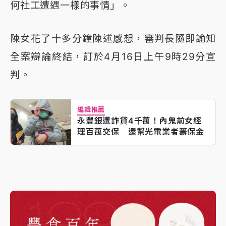
何社工遭遇一樣的事情」。
陳女花了十多分鐘陳述感想，審判長隨即諭知
全案辯論終結，訂於4月16日上午9時29分宣
判。
編輯推薦
永豐銀遭詐貸4千萬！內鬼前女經
理百萬交保 還幫光電業者籌保金