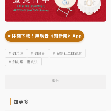
⭐️ 即刻下載！無廣告《知新聞》App
# 劉若琳
# 劉彩萱
# 兒盟社工陳尚潔
# 剴剴案二審判決
知更多