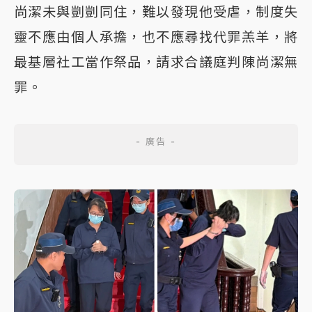
尚潔未與剴剴同住，難以發現他受虐，制度失
靈不應由個人承擔，也不應尋找代罪羔羊，將
最基層社工當作祭品，請求合議庭判陳尚潔無
罪。