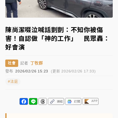
女律師陳昱瑄詐慈濟10億！黃金158kg遭查扣畫面曝光
Loaded
:
Unmute
100.00%
台積電殺35元、台股跌近300點 被動元件、低軌衛星
陳尚潔啜泣喊話剴剴：不知你被傷
及載板皆走弱
害！自認做「神的工作」 民眾轟：
中信慈善基金會想增加董事人數！辜仲諒向法院聲請遭
好會演
駁 理由曝光
故宮《龍藏經》特展第2檔！今線上預約開賣一度塞車
丁牧群
社會
記者
周六起展出延長至晚上7時
發布
2026/02/26 15:23
(更新 2026/02/26 17:33)
台東農業處長涉圖利渡假村！東檢抗告成功 今重開羈
押庭
#法庭
父親節泡湯了！中颱白海豚雨彈轟3天 「紅到發紫」降
雨熱區曝
APP
連結
訂閱