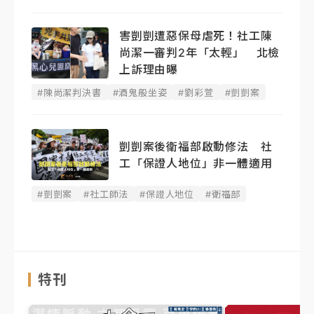
害剴剴遭惡保母虐死！社工陳
尚潔一審判2年「太輕」 北檢
上訴理由曝
#陳尚潔判決書
#酒鬼般坐姿
#劉彩萱
#剴剴案
剴剴案後衛福部啟動修法 社
工「保證人地位」非一體適用
#剴剴案
#社工師法
#保證人地位
#衛福部
特刊