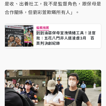
是收、出養社工，我不是監督角色，跟保母是
合作關係，但劉彩萱欺瞞所有人」。
編輯推薦
剴剴淪惡保母宣洩情緒工具！法官
批：五花八門非人道凌虐3月 百
頁判決創紀錄