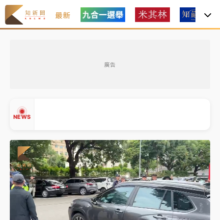
最新
女律師陳昱瑄詐慈濟10億！黃金158kg遭查扣畫面曝光
廣告
台積電殺35元、台股跌近300點 被動元件、低軌衛星
及載板皆走弱
中信慈善基金會想增加董事人數！辜仲諒向法院聲請遭
NEWS
駁 理由曝光
故宮《龍藏經》特展第2檔！今線上預約開賣一度塞車
周六起展出延長至晚上7時
台東農業處長涉圖利渡假村！東檢抗告成功 今重開羈
▲
押庭
▼
父親節泡湯了！中颱白海豚雨彈轟3天 「紅到發紫」降
雨熱區曝