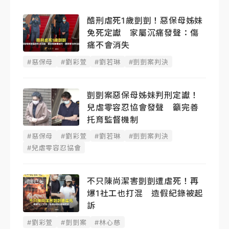
酷刑虐死1歲剴剴！惡保母姊妹
免死定讞 家屬沉痛發聲：傷
痛不會消失
#惡保母
#劉彩萱
#劉若琳
#剴剴案判決
剴剴案惡保母姊妹判刑定讞！
兒虐零容忍協會發聲 籲完善
托育監督機制
#惡保母
#劉彩萱
#劉若琳
#剴剴案判決
#兒虐零容忍協會
不只陳尚潔害剴剴遭虐死！再
爆1社工也打混 造假紀錄被起
訴
#劉彩萱
#剴剴案
#林心慈