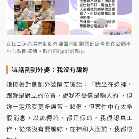
女社工陳尚潔向剴剴外婆聲稱剴剴頭部瘀青是在公園不
小心跌倒撞到。取自FB@剴剴親友
喊話剴剴外婆：我沒有騙妳
她接著對剴剴外婆隔空喊話：「我坐在這裡，
跟妳是對立的位置，說我不受傷是騙人的 ，但
妳一定承受更多痛苦、悲傷，但案件中有太多
假消息，以訛傳訛，都是假的，我很認真工
作，從來沒有要騙妳，在神和人面前，我都很