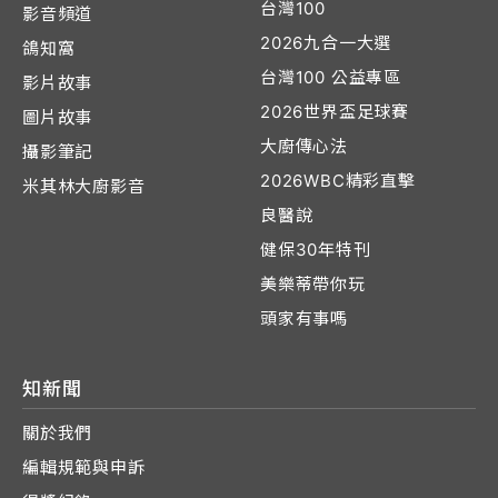
台灣100
影音頻道
2026九合一大選
鴿知窩
台灣100 公益專區
影片故事
2026世界盃足球賽
圖片故事
大廚傳心法
攝影筆記
2026WBC精彩直擊
米其林大廚影音
良醫說
健保30年特刊
美樂蒂帶你玩
頭家有事嗎
知新聞
關於我們
編輯規範與申訴