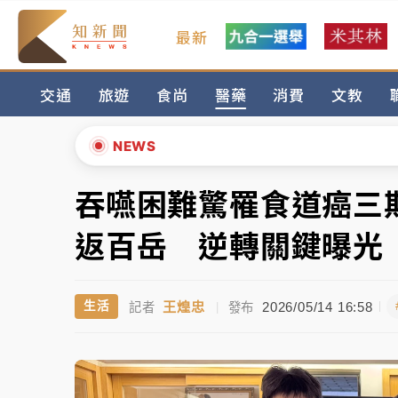
最新
女律師陳昱瑄詐慈濟10億！黃金158kg遭查
交通
旅遊
食尚
醫藥
消費
文教
暑假過三周才推「E宿新北打卡趣」！抽獎程
中信慈善基金會想增加董事人數！辜仲諒向法
NEWS
故宮《龍藏經》特展第2檔！今線上預約開賣
吞嚥困難驚罹食道癌三
▲
台東農業處長涉圖利渡假村！東檢抗告成功 
▼
返百岳 逆轉關鍵曝光
父親節泡湯了！中颱白海豚雨彈轟3天 「紅
王煌忠
2026/05/14 16:58
生活
記者
|
發布
女律師陳昱瑄詐慈濟10億！黃金158kg遭查
暑假過三周才推「E宿新北打卡趣」！抽獎程
中信慈善基金會想增加董事人數！辜仲諒向法