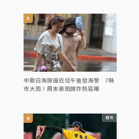
生活
中颱白海豚逼近估午後發海警 7縣
市大雨！周末豪雨開炸熱區曝
體育