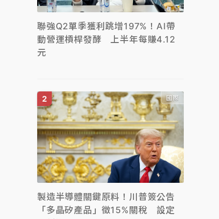
聯強Q2單季獲利跳增197%！AI帶
動營運槓桿發酵 上半年每賺4.12
元
國際
製造半導體關鍵原料！川普簽公告
「多晶矽產品」徵15%關稅 設定