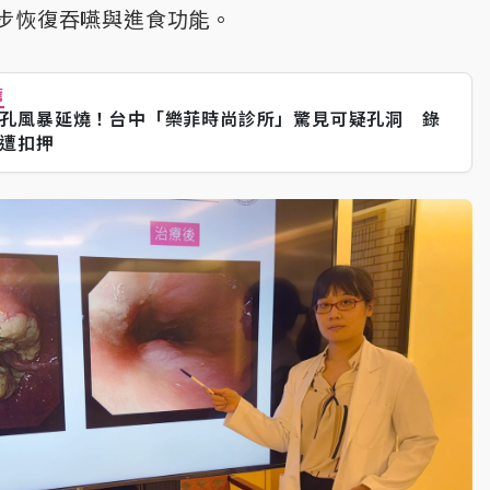
步恢復吞嚥與進食功能。
薦
孔風暴延燒！台中「樂菲時尚診所」驚見可疑孔洞 錄
遭扣押