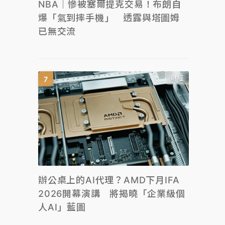
NBA｜慘被塞爾提克交易！布朗自
爆「氣到摔手機」 透露與塔圖姆
已無交流
財經
辦公桌上的AI代理？AMD下月IFA
2026開幕演講 將揭曉「企業級個
人AI」藍圖