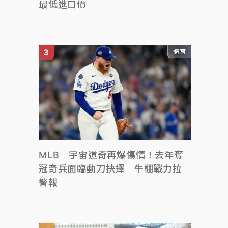
最低進口價
體育
MLB｜宇宙道奇再爆傷情！去年奪
冠奇兵面臨動刀抉擇 牛棚戰力拉
警報