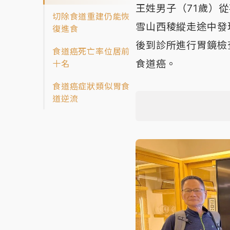
王姓男子（71歲）
切除食道重建仍能恢
雪山西稜縱走途中發
復進食
後到診所進行胃鏡檢
食道癌死亡率位居前
食道癌。
十名
食道癌症狀類似胃食
道逆流