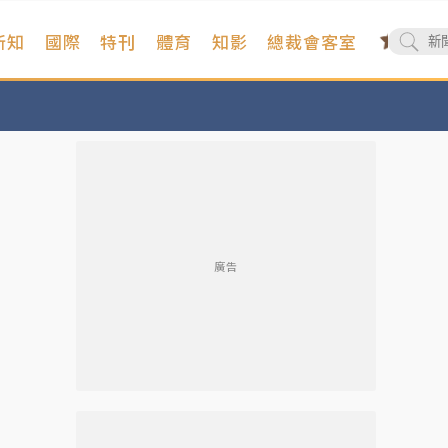
新知
國際
特刊
體育
知影
總裁會客室
廣告