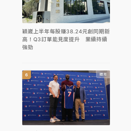
穎崴上半年每股賺38.24元創同期新
高！Q3訂單能見度提升 業續持續
強勁
體育