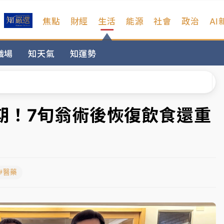
焦點
財經
生活
能源
社會
政治
AI
扣畫面曝光
職場
知天氣
知運勢
序複雜 觀旅局回應了
院聲請遭駁 理由曝光
一度塞車 周六起展出延長至晚上7時
期！7旬翁術後恢復飲食還重
今重開羈押庭
到發紫」降雨熱區曝
#醫藥
扣畫面曝光
序複雜 觀旅局回應了
院聲請遭駁 理由曝光