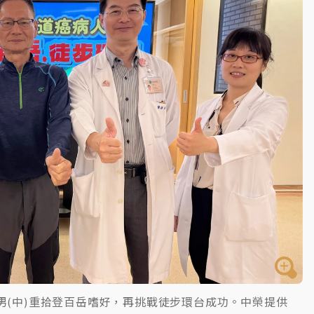
一度塞車 周六起展出延長至晚上7時
今重開羈押庭
到發紫」降雨熱區曝
男(中)重拾登百岳嗜好，再挑戰徒步環台成功。中榮提供