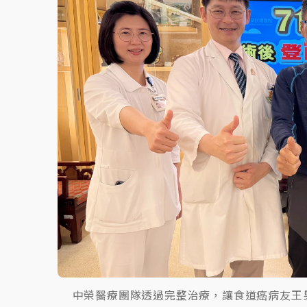
故宮《龍藏經》特展第2檔！今線上預約開賣
台東農業處長涉圖利渡假村！東檢抗告成功 
父親節泡湯了！中颱白海豚雨彈轟3天 「紅
中榮醫療團隊透過完整治療，讓食道癌病友王