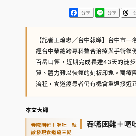
分享
分享
【記者王煌忠／台中報導】台中市一
經台中榮總跨專科整合治療與手術復
百岳山徑，近期完成長達43天的徒
質、體力難以恢復的刻板印象。醫療
流程，食道癌患者仍有機會重返接近
本文大綱
吞嚥困難＋嘔
吞嚥困難＋嘔吐 就
診發現食道癌三期