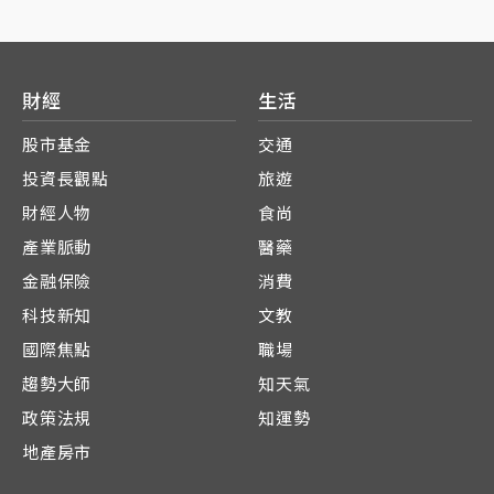
財經
生活
股市基金
交通
投資長觀點
旅遊
財經人物
食尚
產業脈動
醫藥
金融保險
消費
科技新知
文教
國際焦點
職場
趨勢大師
知天氣
政策法規
知運勢
地產房市