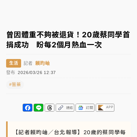
女律師陳昱瑄詐慈濟10億！黃金158kg遭查扣畫面曝光
暑假過三周才推「E宿新北打卡趣」！抽獎程序複雜 觀
曾因體重不夠被退貨！20歲蔡同學首
旅局回應了
捐成功 盼每2個月熱血一次
中信慈善基金會想增加董事人數！辜仲諒向法院聲請遭
駁 理由曝光
賴昀岫
生活
記者
故宮《龍藏經》特展第2檔！今線上預約開賣一度塞車
發布
2026/03/26 12:37
周六起展出延長至晚上7時
#醫藥
台東農業處長涉圖利渡假村！東檢抗告成功 今重開羈
押庭
父親節泡湯了！中颱白海豚雨彈轟3天 「紅到發紫」降
APP
連結
訂閱
雨熱區曝
【記者賴昀岫／台北報導】20歲的蔡同學每