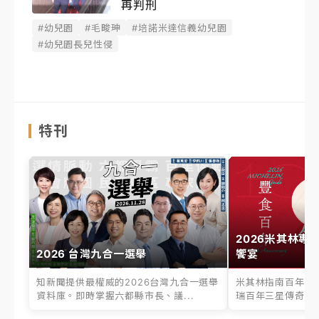
再判刑
#幼兒園
#毛畯珅
#培諾米達信義幼兒園
#幼兒園長兒性侵
特刊
2026米其林專
2026 台灣九合一選舉
饗宴
知新聞提供最權威的2026台灣九合一選舉
米其林指南百年之
資料庫。即時掌握六都縣市長、議...
瑞百年三星傳奇、台