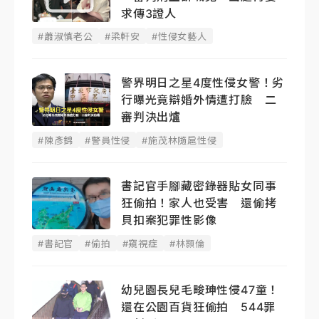
求傳3證人
#蕭淑慎老公
#梁軒安
#性侵女藝人
警界明日之星4度性侵女警！劣
行曝光竟辯婚外情遭打臉 二
審判決出爐
#陳彥錦
#警員性侵
#施茂林隨扈性侵
書記官手腳藏密錄器貼女同事
狂偷拍！家人也受害 還偷拷
貝扣案犯罪性影像
#書記官
#偷拍
#窺視症
#林顥倫
幼兒園長兒毛畯珅性侵47童！
還在公園百貨狂偷拍 544罪