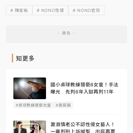
# 陳宣裕
# NONO性侵
# NONO官司
知更多
國小桌球教練猥褻8女童！手法
曝光 先判6年入獄再判11年
#桌球教練猥褻女童
#黃毅鎮
蕭淑慎老公不認性侵女藝人！
一審判刑上訴喊冤 出庭再要