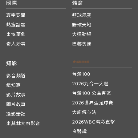
國際
體育
寰宇要聞
籃球風雲
熱搜話題
野球天地
東協萬象
大運動場
奇人妙事
巴黎奧運
知影
台灣100
影音頻道
2026九合一大選
鴿知窩
台灣100 公益專區
影片故事
2026世界盃足球賽
圖片故事
大廚傳心法
攝影筆記
2026WBC精彩直擊
米其林大廚影音
良醫說