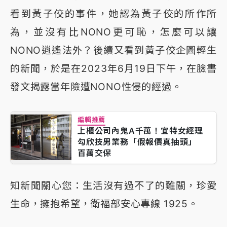
看到黃子佼的事件，她認為黃子佼的所作所
為，並沒有比NONO更可恥，怎麼可以讓
NONO逍遙法外？後續又看到黃子佼企圖輕生
的新聞，於是在2023年6月19日下午，在臉書
發文揭露當年險遭NONO性侵的經過。
編輯推薦
上櫃公司內鬼A千萬！宜特女經理
勾欣技男業務「假報價真抽頭」
百萬交保
知新聞關心您：生活沒有過不了的難關，珍愛
生命，擁抱希望，衛福部安心專線 1925。