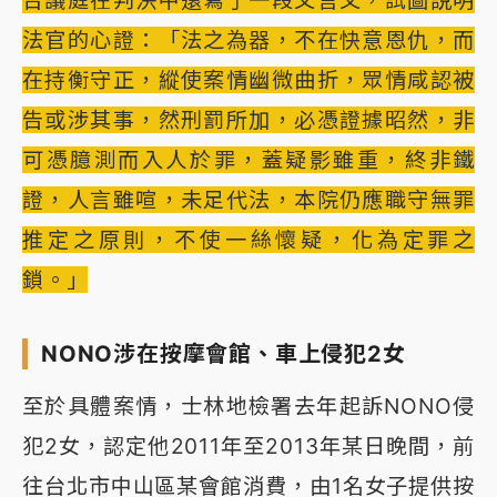
法官的心證：「法之為器，不在快意恩仇，而
在持衡守正，縱使案情幽微曲折，眾情咸認被
告或涉其事，然刑罰所加，必憑證據昭然，非
可憑臆測而入人於罪，蓋疑影雖重，終非鐵
證，人言雖喧，未足代法，本院仍應職守無罪
推定之原則，不使一絲懷疑，化為定罪之
鎖。」
NONO涉在按摩會館、車上侵犯2女
至於具體案情，士林地檢署去年起訴NONO侵
犯2女，認定他2011年至2013年某日晚間，前
往台北市中山區某會館消費，由1名女子提供按