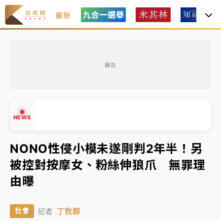
最新
女律師陳昱瑄詐慈濟10億！黃金158kg遭查扣畫面曝光
廣告
暑假過三周才推「E宿新北打卡趣」！抽獎程序複雜 觀
旅局回應了
中信慈善基金會想增加董事人數！辜仲諒向法院聲請遭
NEWS
駁 理由曝光
故宮《龍藏經》特展第2檔！今線上預約開賣一度塞車
NONO性侵小模未遂剛判2年半！另
周六起展出延長至晚上7時
被控對按摩女、粉絲伸狼爪 無罪理
台東農業處長涉圖利渡假村！東檢抗告成功 今重開羈
▲
由曝
押庭
▼
父親節泡湯了！中颱白海豚雨彈轟3天 「紅到發紫」降
丁牧群
社會
記者
雨熱區曝