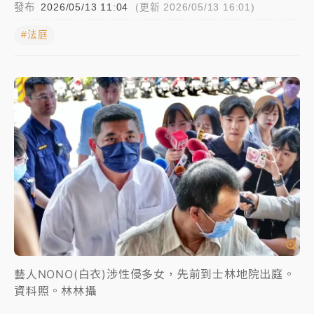
發布
2026/05/13 11:04
(更新 2026/05/13 16:01)
女律師陳昱瑄詐慈濟10億！黃金158kg遭查扣畫面曝光
#法庭
暑假過三周才推「E宿新北打卡趣」！抽獎程序複雜 觀
旅局回應了
中信慈善基金會想增加董事人數！辜仲諒向法院聲請遭
駁 理由曝光
故宮《龍藏經》特展第2檔！今線上預約開賣一度塞車
周六起展出延長至晚上7時
台東農業處長涉圖利渡假村！東檢抗告成功 今重開羈
押庭
父親節泡湯了！中颱白海豚雨彈轟3天 「紅到發紫」降
雨熱區曝
藝人NONO(白衣)涉性侵多女，先前到士林地院出庭。
資料照。林林攝