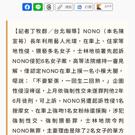
APP
連結
訂閱
【記者丁牧群／台北報導】NONO（本名陳
宣裕）長年利用藝人光環，在車上、住家等
地性侵、猥褻多名女子，士林地檢署先起訴
NONO侵犯6名女子案，高等法院維持一審見
解，僅認定NONO在車上摸一名小模大腿，
噁說：「不要緊張，一回生二回熟。」企圖
性侵沒得逞，上月依強制性交未遂罪判他2年
6月徒刑，可上訴。NONO另遭起訴性侵1名
按摩女、在車上強吻1名女粉絲還摸胸，涉犯
強制性交、強制猥褻罪，士林地院今判
NONO無罪，主要理由是除了2名女子的單方