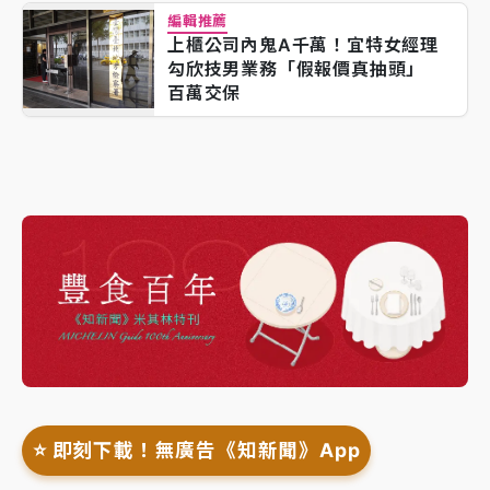
編輯推薦
上櫃公司內鬼A千萬！宜特女經理
勾欣技男業務「假報價真抽頭」
百萬交保
⭐️ 即刻下載！無廣告《知新聞》App