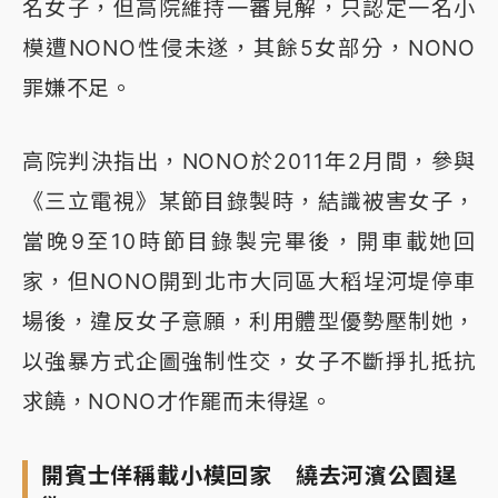
名女子，但高院維持一審見解，只認定一名小
模遭NONO性侵未遂，其餘5女部分，NONO
罪嫌不足。
高院判決指出，NONO於2011年2月間，參與
《三立電視》某節目錄製時，結識被害女子，
當晚9至10時節目錄製完畢後，開車載她回
家，但NONO開到北市大同區大稻埕河堤停車
場後，違反女子意願，利用體型優勢壓制她，
以強暴方式企圖強制性交，女子不斷掙扎抵抗
求饒，NONO才作罷而未得逞。
開賓士佯稱載小模回家 繞去河濱公園逞