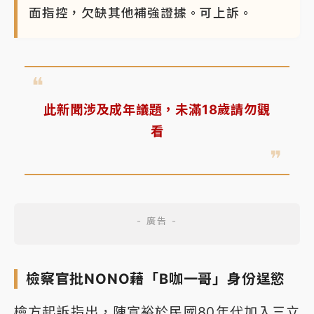
面指控，欠缺其他補強證據。可上訴。
此新聞涉及成年議題，未滿18歲請勿觀
看
檢察官批NONO藉「B咖一哥」身份逞慾
檢方起訴指出，陳宣裕於民國80年代加入三立