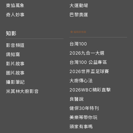
東協萬象
大運動場
奇人妙事
巴黎奧運
知影
台灣100
影音頻道
2026九合一大選
鴿知窩
台灣100 公益專區
影片故事
2026世界盃足球賽
圖片故事
大廚傳心法
攝影筆記
2026WBC精彩直擊
米其林大廚影音
良醫說
健保30年特刊
美樂蒂帶你玩
頭家有事嗎