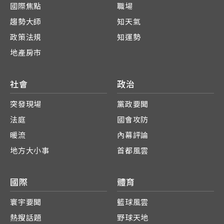
國際焦點
職場
趨勢大師
知天氣
政策法規
知運勢
地產房市
社會
政治
突發現場
黨政要聞
法庭
國會攻防
暖流
內幕評論
地方大小事
首都風雲
國際
體育
寰宇要聞
籃球風雲
熱搜話題
野球天地