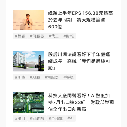
緯穎上半年EPS 156.38元遠高
於去年同期 將大規模籌資
600億
#緯穎
#伺服器
#代工
#財報
股后川湖法說看好下半年營運
續成長 高喊「我們是最純AI
股」
#川湖
#AI股
#伺服器
#導軌
科技大廠同聲看好！AI熱度加
持7月出口連33紅 財政部樂觀
估全年出口創新高
#AI
#出口
#財政部
#台積電