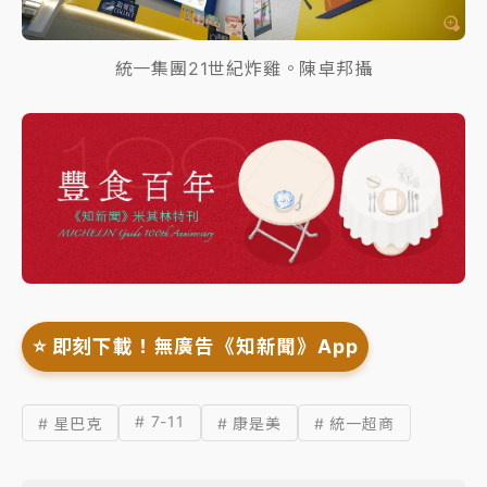
統一集團21世紀炸雞。陳卓邦攝
⭐️ 即刻下載！無廣告《知新聞》App
# 7-11
# 星巴克
# 康是美
# 統一超商