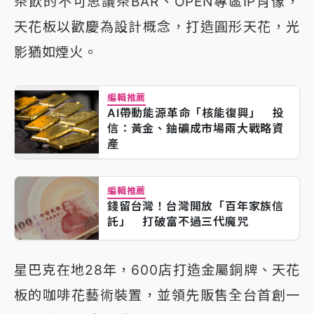
茶飲的不可思議茶BAR、OPEN專區IP肖像，
天花板以歡慶為設計概念，打造圓形天花，光
影猶如煙火。
編輯推薦
AI帶動能源革命「核能復興」 投
信：黃金、鈾礦成市場兩大戰略資
產
編輯推薦
錢留台灣！台灣開放「百年家族信
託」 打破富不過三代魔咒
星巴克在地28年，600店打造金屬銅牌、天花
板的咖啡花藝術裝置，並領先販售全台首創一