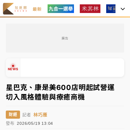
最新
女律師陳昱瑄詐慈濟10億！黃金158kg遭查扣畫面曝光
廣告
暑假過三周才推「E宿新北打卡趣」！抽獎程序複雜 觀
旅局回應了
中信慈善基金會想增加董事人數！辜仲諒向法院聲請遭
NEWS
駁 理由曝光
故宮《龍藏經》特展第2檔！今線上預約開賣一度塞車
星巴克、康是美600店明起試營運
周六起展出延長至晚上7時
切入風格體驗與療癒商機
台東農業處長涉圖利渡假村！東檢抗告成功 今重開羈
▲
押庭
▼
林巧雁
財經
記者
父親節泡湯了！中颱白海豚雨彈轟3天 「紅到發紫」降
發布
2026/05/19 13:04
雨熱區曝