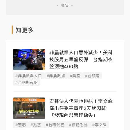
知更多
非農就業人口意外減少！美科
技股周五早盤反彈 台指期夜
盤漲逾400點
#非農就業人口
#非農數據
#美股
#台積電
#台指期夜盤
宏碁法人代表也跳船！李文詳
僅出任兆基董座2天就閃辭
「發現內部管理缺失」
#宏碁
#兆基
#包租代管
#債務危機
#李文詳