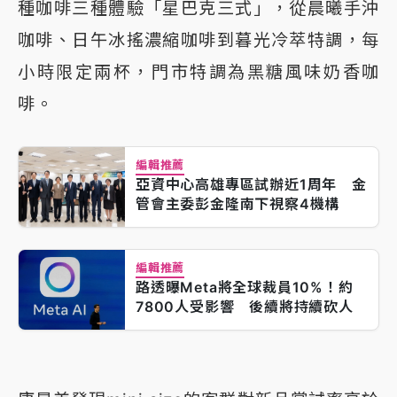
種咖啡三種體驗「星巴克三式」，從晨曦手沖
咖啡、日午冰搖濃縮咖啡到暮光冷萃特調，每
小時限定兩杯，門市特調為黑糖風味奶香咖
啡。
編輯推薦
亞資中心高雄專區試辦近1周年 金
管會主委彭金隆南下視察4機構
編輯推薦
路透曝Meta將全球裁員10%！約
7800人受影響 後續將持續砍人