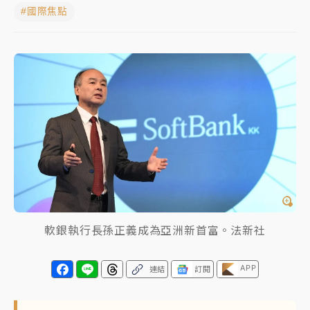
#國際焦點
女律師陳昱瑄詐慈濟10億！黃金158kg遭查扣畫面曝光
暑假過三周才推「E宿新北打卡趣」！抽獎程序複雜 觀
旅局回應了
中信慈善基金會想增加董事人數！辜仲諒向法院聲請遭
駁 理由曝光
故宮《龍藏經》特展第2檔！今線上預約開賣一度塞車
周六起展出延長至晚上7時
台東農業處長涉圖利渡假村！東檢抗告成功 今重開羈
押庭
軟銀執行長孫正義成為亞洲新首富。法新社
父親節泡湯了！中颱白海豚雨彈轟3天 「紅到發紫」降
雨熱區曝
APP
連結
訂閱