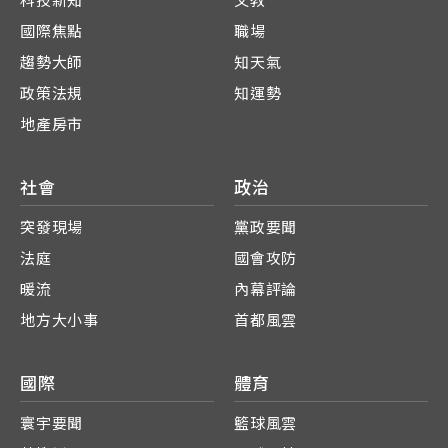
科技新知
文教
國際焦點
職場
趨勢大師
知天氣
政策法規
知運勢
地產房市
社會
政治
突發現場
黨政要聞
法庭
國會攻防
暖流
內幕評論
地方大小事
首都風雲
國際
體育
寰宇要聞
籃球風雲