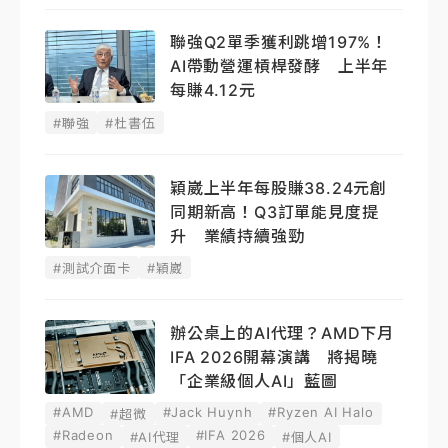
聯強Q2單季獲利跳增197%！
AI帶動營運槓桿發酵 上半年
每賺4.12元
#聯強
#杜書伍
穎崴上半年每股賺38.24元創
同期新高！Q3訂單能見度提
升 業績持續強勁
#測試介面卡
#穎崴
辦公桌上的AI代理？AMD下月
IFA 2026開幕演講 將揭曉
「企業級個人AI」藍圖
#AMD
#Jack Huynh
#Ryzen AI Halo
#超微
#Radeon
#IFA 2026
#AI代理
#個人AI