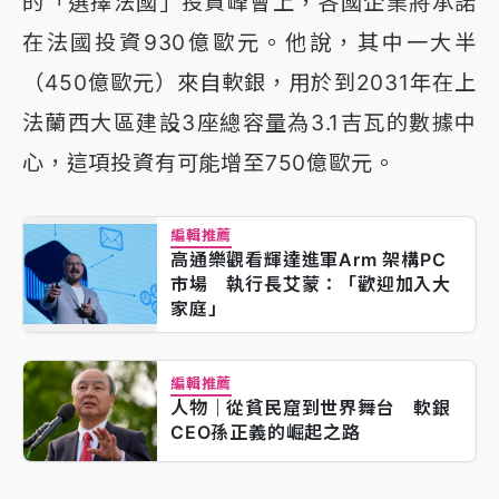
的「選擇法國」投資峰會上，各國企業將承諾
在法國投資930億歐元。他說，其中一大半
（450億歐元）來自軟銀，用於到2031年在上
法蘭西大區建設3座總容量為3.1吉瓦的數據中
心，這項投資有可能增至750億歐元。
編輯推薦
高通樂觀看輝達進軍Arm 架構PC
市場 執行長艾蒙：「歡迎加入大
家庭」
編輯推薦
人物｜從貧民窟到世界舞台 軟銀
CEO孫正義的崛起之路