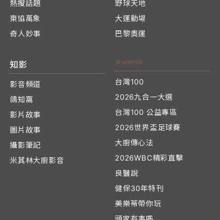
熱搜話題
野球天地
東協萬象
大運動場
奇人妙事
巴黎奧運
知影
台灣100
影音頻道
2026九合一大選
鴿知窩
台灣100 公益專區
影片故事
2026世界盃足球賽
圖片故事
大廚傳心法
攝影筆記
2026WBC精彩直擊
米其林大廚影音
良醫說
健保30年特刊
美樂蒂帶你玩
頭家有事嗎