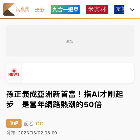
最新
女律師陳昱瑄詐慈濟10億！黃金158kg遭查扣畫面曝光
廣告
暑假過三周才推「E宿新北打卡趣」！抽獎程序複雜 觀
旅局回應了
中信慈善基金會想增加董事人數！辜仲諒向法院聲請遭
NEWS
駁 理由曝光
故宮《龍藏經》特展第2檔！今線上預約開賣一度塞車
孫正義成亞洲新首富！指AI才剛起
周六起展出延長至晚上7時
步 是當年網路熱潮的50倍
台東農業處長涉圖利渡假村！東檢抗告成功 今重開羈
▲
押庭
▼
CC
財經
記者
父親節泡湯了！中颱白海豚雨彈轟3天 「紅到發紫」降
發布
2026/06/02 08:00
雨熱區曝