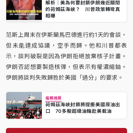
解析｜美為何要封鎖伊朗幾近關閉
的荷姆茲海峽？ 川普政策轉彎真
相曝
范斯上周末在伊斯蘭馬巴德進行約1天的會談，
但未能達成協議，空手而歸。他和川普都表
示，談判破裂是因為伊朗拒絕放棄核子計畫。
伊朗否認想要製造核彈，但表示有權濃縮鈾。
伊朗將談判失敗歸咎於美國「過分」的要求。
編輯推薦
荷姆茲海峽封鎖將提振美國原油出
口 70多艘超級油輪赴美載油