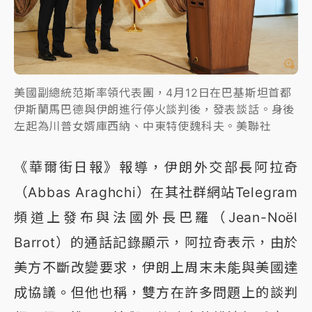
美國副總統范斯率領代表團，4月12日在巴基斯坦首都
伊斯蘭馬巴德與伊朗進行停火談判後，發表談話。身後
左起為川普女婿庫西納、中東特使魏科夫。美聯社
《華爾街日報》報導，伊朗外交部長阿拉奇
（Abbas Araghchi）在其社群網站Telegram
頻道上發布與法國外長巴羅（Jean-Noël
Barrot）的通話記錄顯示，阿拉奇表示，由於
美方不斷改變要求，伊朗上周末未能與美國達
成協議。但他也稱，雙方在許多問題上的談判