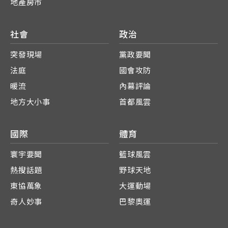
地產房市
社會
政治
突發現場
黨政要聞
法庭
國會攻防
暖流
內幕評論
地方大小事
首都風雲
國際
體育
寰宇要聞
籃球風雲
熱搜話題
野球天地
東協萬象
大運動場
奇人妙事
巴黎奧運