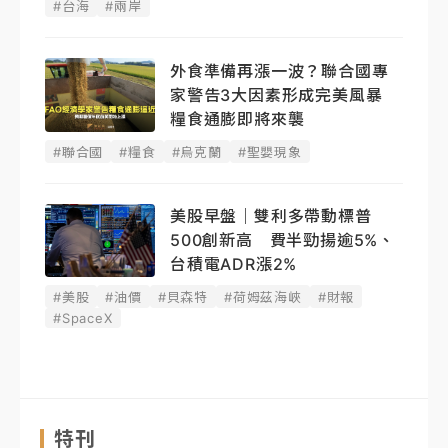
#台海
#兩岸
外食準備再漲一波？聯合國專
家警告3大因素形成完美風暴
糧食通膨即將來襲
#聯合國
#糧食
#烏克蘭
#聖嬰現象
美股早盤｜雙利多帶動標普
500創新高 費半勁揚逾5%、
台積電ADR漲2%
#美股
#油價
#貝森特
#荷姆茲海峽
#財報
#SpaceX
特刊