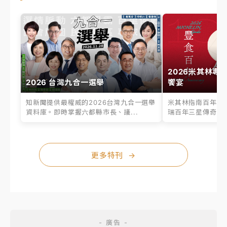
2026米其林專
2026 台灣九合一選舉
饗宴
知新聞提供最權威的2026台灣九合一選舉
米其林指南百年之
資料庫。即時掌握六都縣市長、議...
瑞百年三星傳奇、台
更多特刊
→