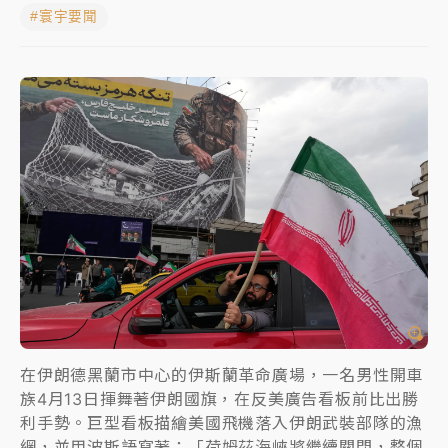
#寰宇要聞
中颱白海豚進逼！台北喜來登圍籬傾倒砸傷人 民權西
路鷹架倒塌壓2車
有片｜
白海豚暴風圈逼近！新北淡水赫見龍捲風 榕樹
連根拔起
中颱白海豚風雨來了！中部以北防豪雨 今晚、明天影
響最劇烈
白海豚逼近！北市水門只出不進 未移置車輛最高罰
4800＋拖吊費
在伊朗德黑蘭市中心的伊斯蘭革命廣場，一名男性開車
族4月13日揮舞著伊朗國旗，在反美廣告看板前比出勝
利手勢。巨型看板描繪美國飛機落入伊朗武裝部隊的漁
網，並用波斯語寫著：「荷姆茲海峽將繼續關閉，整個