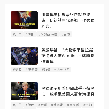
川普稱美伊戰爭很快就會結
束 伊朗談判代表諷「作秀式
外交」
#川普
#伊朗
#荷姆茲海峽
#油價
美股早盤｜3大指數平盤拉鋸
記憶體大廠Sandisk、威騰股
價重摔
#SpaceX
#美股
#記憶體
#油價
民調顯示川普伊朗戰爭不得民
心 逾半數美國人憂台海衝突
#川普
#伊朗
#戰爭
#俄羅斯
#烏克蘭
#汽油