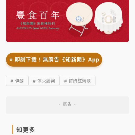
⭐️ 即刻下載！無廣告《知新聞》App
# 伊朗
# 停火談判
# 荷姆茲海峽
知更多