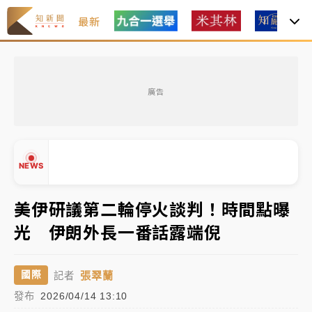
最新
油價持續凍漲！ 中油宣布下周一汽柴油價格維持不變
廣告
中颱白海豚進逼！台北喜來登圍籬傾倒砸傷人 民權西
路鷹架倒塌壓2車
有片｜
白海豚暴風圈逼近！新北淡水赫見龍捲風 榕樹
NEWS
連根拔起
中颱白海豚風雨來了！中部以北防豪雨 今晚、明天影
美伊研議第二輪停火談判！時間點曝
響最劇烈
光 伊朗外長一番話露端倪
白海豚逼近！北市水門只出不進 未移置車輛最高罰
▲
4800＋拖吊費
▼
張翠蘭
國際
記者
油價持續凍漲！ 中油宣布下周一汽柴油價格維持不變
發布
2026/04/14 13:10