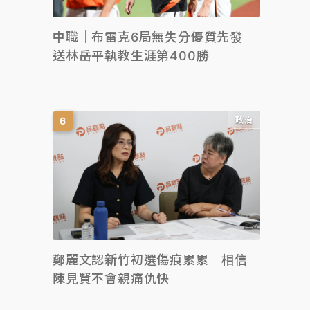
中職｜布雷克6局無失分優質先發
送林岳平執教生涯第400勝
政治
鄭麗文認新竹初選傷痕累累 相信
陳見賢不會親痛仇快