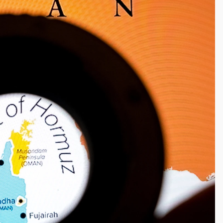
一度塞車 周六起展出延長至晚上7時
今重開羈押庭
到發紫」降雨熱區曝