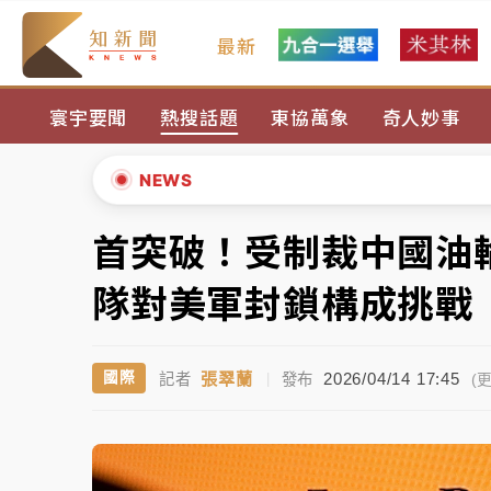
最新
女律師陳昱瑄詐慈濟10億！黃金158kg遭查
寰宇要聞
熱搜話題
東協萬象
奇人妙事
暑假過三周才推「E宿新北打卡趣」！抽獎程
中信慈善基金會想增加董事人數！辜仲諒向法
NEWS
故宮《龍藏經》特展第2檔！今線上預約開賣
首突破！受制裁中國油
▲
台東農業處長涉圖利渡假村！東檢抗告成功 
▼
隊對美軍封鎖構成挑戰
父親節泡湯了！中颱白海豚雨彈轟3天 「紅
張翠蘭
2026/04/14 17:45
國際
記者
|
發布
女律師陳昱瑄詐慈濟10億！黃金158kg遭查
(更
暑假過三周才推「E宿新北打卡趣」！抽獎程
中信慈善基金會想增加董事人數！辜仲諒向法