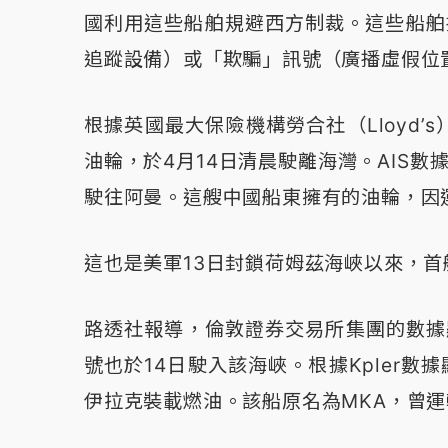
國利用這些船舶規避西方制裁。這些船舶
追蹤設備）或「欺騙」訊號（廣播虛假位
根據英國最大保險機構勞合社（Lloyd
油輪，於4月14日清晨駛離海灣。AIS數據
駛往阿曼。這艘中國船東擁有的油輪，因
這也是美軍13日封鎖荷姆茲海峽以來，
路透社報導，倫敦證券交易所集團的數據顯示
號也於14日駛入該海峽。根據Kpler數
伊拉克裝載燃油。該船原名為MKA，曾