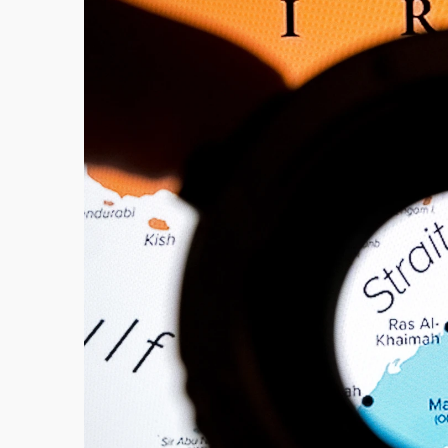
故宮《龍藏經》特展第2檔！今線上預約開賣
台東農業處長涉圖利渡假村！東檢抗告成功 
父親節泡湯了！中颱白海豚雨彈轟3天 「紅