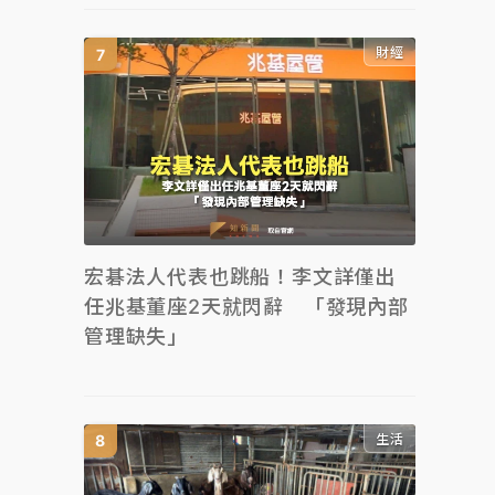
財經
宏碁法人代表也跳船！李文詳僅出
任兆基董座2天就閃辭 「發現內部
管理缺失」
生活