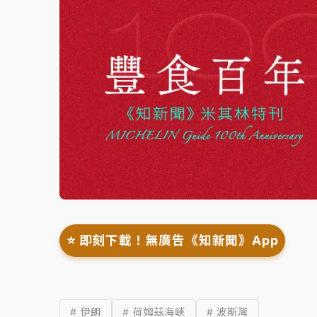
⭐️ 即刻下載！無廣告《知新聞》App
# 伊朗
# 荷姆茲海峽
# 波斯灣