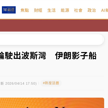
焦點
財經
生活
能源
社會
政治
AI
扣畫面曝光
序複雜 觀旅局回應了
院聲請遭駁 理由曝光
一度塞車 周六起展出延長至晚上7時
輪駛出波斯灣 伊朗影子船
今重開羈押庭
到發紫」降雨熱區曝
#熱搜話題
扣畫面曝光
新 2026/04/14 17:50)
序複雜 觀旅局回應了
院聲請遭駁 理由曝光