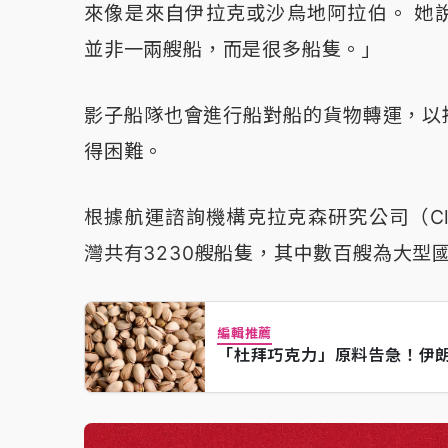
來像是來自伊拉克或沙烏地阿拉伯。 她
並非一兩艘船，而是很多船隻。」
影子船隊也會進行船對船的貨物轉運，以
得困難。
根據航運諮詢機構克拉克森研究公司（Clar
灣共有3230艘船隻，其中數百艘為大型
編輯推薦
「杜拜巧克力」原料告急！伊