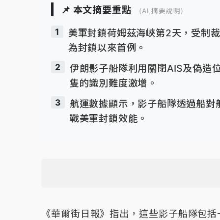
📌 本文摘要重點
(AI 摘要說明)
1
美軍封鎖荷姆茲海峽第2天，受制
為封鎖以來首例。
2
伊朗影子船隊利用關閉AIS及偽造
隻的識別難度激增。
3
航運數據顯示，影子船隊透過船對
戰美軍封鎖效能。
《華爾街日報》指出，這些影子船隊包括