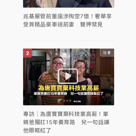
兆基屋管前董座涉掏空7億！奢華享
受買精品豪車送前妻 聲押禁見
社會
專訪｜為唐寶寶棄科技業高薪！單
親爸獨扛15年養育路 兒一句話讓
他眼眶紅了