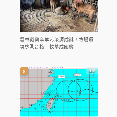
雲林戴奧辛羊污染源成謎！牧場環
境檢測合格 牧草成關鍵
生活