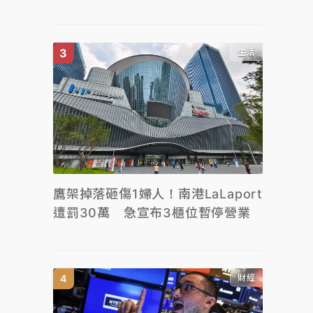
生活
鷹架掉落砸傷1婦人！南港LaLaport
遭罰30萬 急宣布3櫃位暫停營業
財經