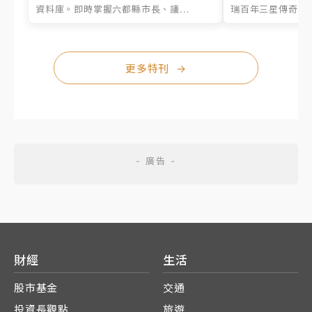
資料庫。即時掌握六都縣市長、議...
瑞百年三星傳奇、台
更多特刊
→
財經
生活
股市基金
交通
投資長觀點
旅遊