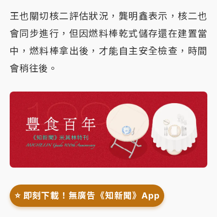
王也關切核二評估狀況，龔明鑫表示，核二也
會同步進行，但因燃料棒乾式儲存還在建置當
中，燃料棒拿出後，才能自主安全檢查，時間
會稍往後。
⭐️ 即刻下載！無廣告《知新聞》App