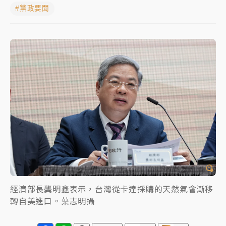
#黨政要聞
周末精選｜
苯駢芘無安全攝取值！致癌苦茶油下肚 毒
物醫籲多吃蔬果代謝
《知新聞》揭「運科計畫」人體實驗黑幕 運動部不追
究！遭監委質疑
台股處置新制明天上路 4大鬆綁一次看
周末精選｜
鎢業董座離奇命喪豪宅！檢警3方向追出前
員工犯案 破案關鍵曝
經濟部長龔明鑫表示，台灣從卡達採購的天然氣會漸移
轉自美進口。葉志明攝