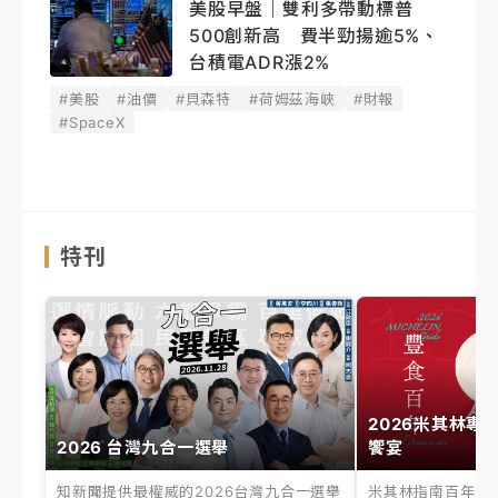
美股早盤｜雙利多帶動標普
500創新高 費半勁揚逾5%、
台積電ADR漲2%
#美股
#油價
#貝森特
#荷姆茲海峽
#財報
#SpaceX
特刊
2026米其林專
2026 台灣九合一選舉
饗宴
知新聞提供最權威的2026台灣九合一選舉
米其林指南百年之