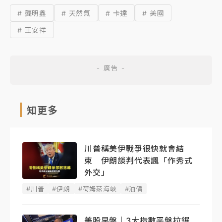
# 龔明鑫
# 天然氣
# 卡達
# 美國
# 王安祥
知更多
川普稱美伊戰爭很快就會結
束 伊朗談判代表諷「作秀式
外交」
#川普
#伊朗
#荷姆茲海峽
#油價
美股早盤｜3大指數平盤拉鋸