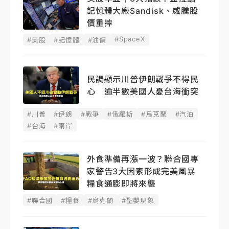
記憶體大廠Sandisk、威騰股
價重摔
#SpaceX
#美股
#記憶體
#油價
民調顯示川普伊朗戰爭不得民
心 逾半數美國人憂台海衝突
#川普
#伊朗
#戰爭
#俄羅斯
#烏克蘭
#汽油
#台海
#兩岸
外食準備再漲一波？聯合國專
家警告3大因素形成完美風暴
糧食通膨即將來襲
#聯合國
#糧食
#烏克蘭
#聖嬰現象