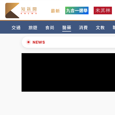
最新
金控第2季海外曝險破31兆創高 日本年增45
交通
旅遊
食尚
醫藥
消費
文教
日職｜
林安可狀態正好卻因左膝疼痛下二軍 
韓股最壞時期已過？大摩估去槓桿完成逾半 
NEWS
「白海豚」雨炸新北！通報109件災情 侯友
▲
白海豚挾豪雨狂炸新北！時雨量破百毫米 水
▼
金控第2季海外曝險破31兆創高 日本年增45
日職｜
林安可狀態正好卻因左膝疼痛下二軍 
韓股最壞時期已過？大摩估去槓桿完成逾半 
「白海豚」雨炸新北！通報109件災情 侯友