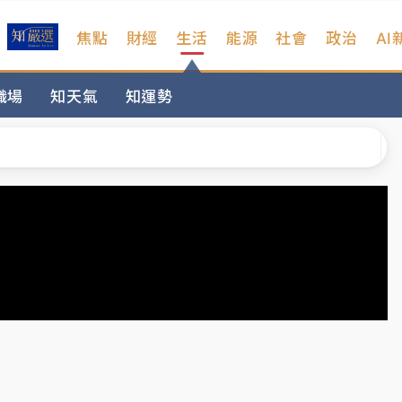
焦點
財經
生活
能源
社會
政治
AI
%居冠
職場
知天氣
知運勢
日媒感嘆「好事多磨」
波動率降至2個月低
宜揭這類災損最多
塔、雨棚砸落毀車
%居冠
日媒感嘆「好事多磨」
波動率降至2個月低
宜揭這類災損最多