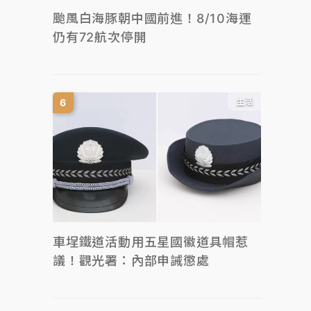
颱風白海豚朝中國前進！8/10海運
仍有72航次停開
生活
車埕鐵道活動用五星國徽道具帽惹
議！觀光署：內部申誡懲處