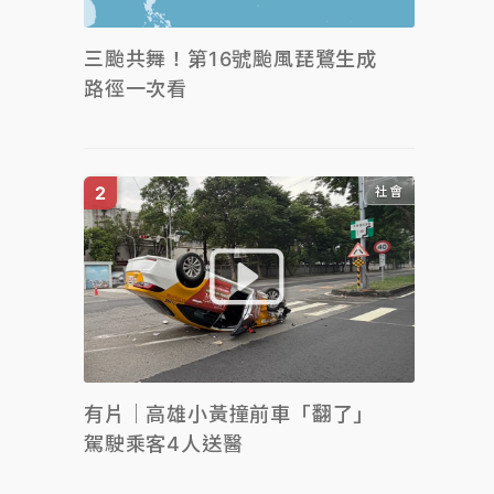
三颱共舞！第16號颱風琵鷺生成
路徑一次看
社會
有片｜高雄小黃撞前車「翻了」
駕駛乘客4人送醫