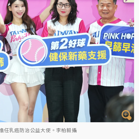
)擔任乳癌防治公益大使。李柏毅攝