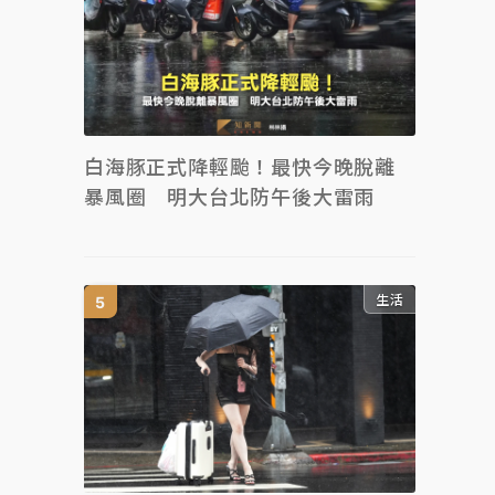
白海豚正式降輕颱！最快今晚脫離
暴風圈 明大台北防午後大雷雨
生活