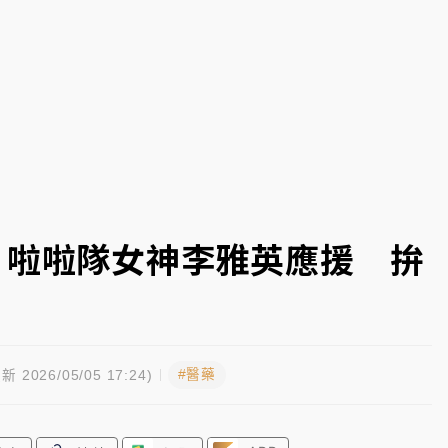
塔、雨棚砸落毀車
！啦啦隊女神李雅英應援 拚
#醫藥
新 2026/05/05 17:24)