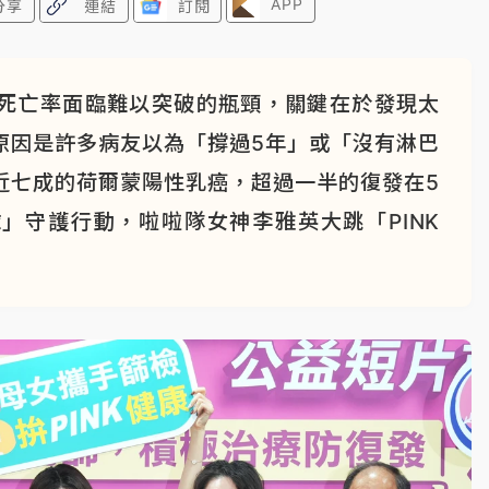
APP
分享
連結
訂閱
死亡率面臨難以突破的瓶頸，關鍵在於發現太
原因是許多病友以為「撐過5年」或「沒有淋巴
近七成的荷爾蒙陽性乳癌，超過一半的復發在5
」守護行動，啦啦隊女神李雅英大跳「PINK