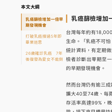
本文大綱
乳癌篩檢增加
乳癌篩檢增加一倍早
期發現機會
台灣每年約有18,00
打破乳癌撐過5年即
生命。「乳癌不可怕
畢業迷思
統計資料，有定期做
26歲確診乳癌 7年
檢者診斷出零期至一
後復發為愛女不能倒
的早期發現機會。
然而台灣仍有逾三成
擴大40至74歲、
存活率高達99%，
險，接下來目標是持