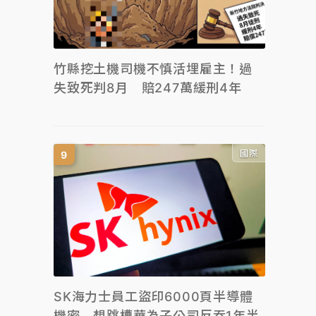
竹縣挖土機司機不慎活埋雇主！過
失致死判8月 賠247萬緩刑4年
國際
SK海力士員工盜印6000頁半導體
機密 想跳槽華為子公司反吞1年半