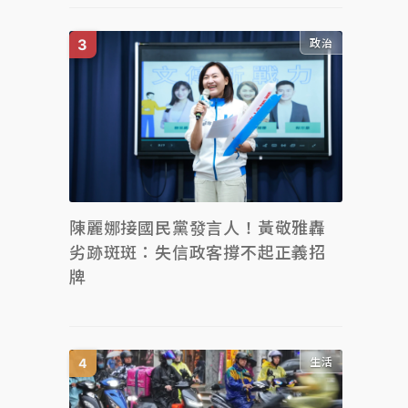
政治
陳麗娜接國民黨發言人！黃敬雅轟
劣跡斑斑：失信政客撐不起正義招
牌
生活