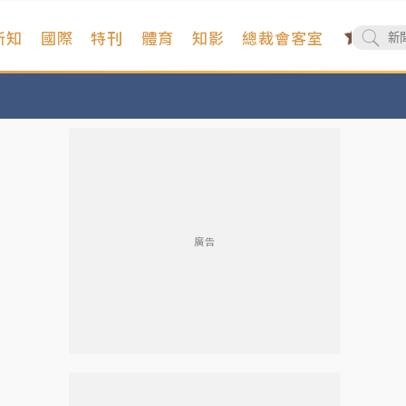
新知
國際
特刊
體育
知影
總裁會客室
廣告