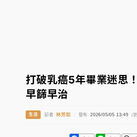
白海豚挾豪雨狂炸新北！時雨量破百毫米 水
打破乳癌5年畢業迷思
早篩早治
林芳如
2026/05/05 13:49
生活
記者
|
發布
(更