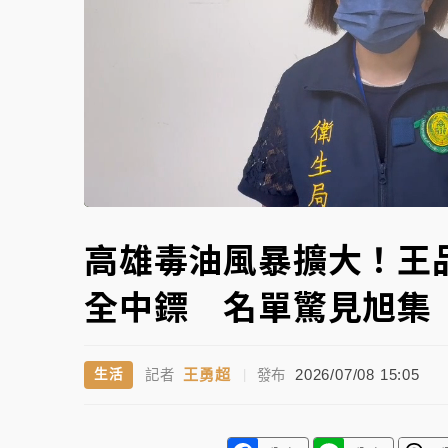
白海豚逼近！北市水門只出不進 未移置車輛最
L
Unmute
9
高雄毒油風暴擴大！王
全中鏢 名單驚見旭集
王勇超
2026/07/08 15:05
生活
記者
|
發布