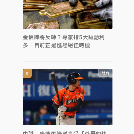
金價即將反轉？專家指5大驅動利
多 目前正是進場絕佳時機
體育
中職｜先讓張皓崴享受「外野的快