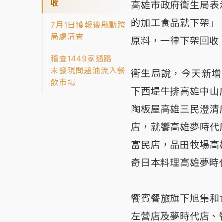
收
高雄市政府衛生局表
的加工食品就下架」
7月1日獲報後啟動跨
局處清查
原料，一律下架回收
稽查1449家通路
未發現問題油流入餐
衛生局說，今天新增
飲市場
下西堤牛排高雄中山
陶板屋高雄三民澄清
店，就饗高雄夢時代
富民店，品田牧場高
奇日本料理高雄夢時
饗賓餐旅旗下旭集和
左營店及夢時代店、