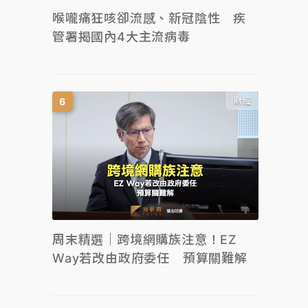
喉嚨痛狂咳卻流感、新冠陰性 疾
管署揭國內4大主流病毒
財經
周末精選｜跨境網購族注意！EZ
Way若改由政府委任 預算關難解