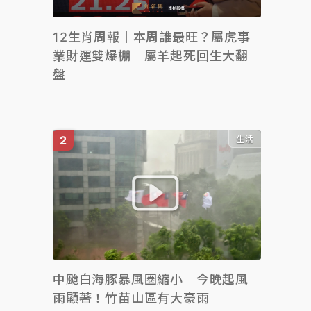
12生肖周報｜本周誰最旺？屬虎事
業財運雙爆棚 屬羊起死回生大翻
盤
生活
中颱白海豚暴風圈縮小 今晚起風
雨顯著！竹苗山區有大豪雨