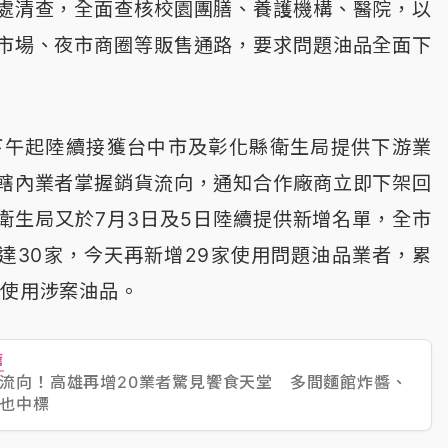
處清查，全面查核校園團膳、養護機構、醫院，以
市場、夜市商圈等販售通路，要求問題油品全面下
下午起陸續接獲台中市及彰化縣衛生局提供下游業
轄內業者掌握銷貨流向，通知合作廠商立即下架回
衛生局又於7月3日及5日陸續提供新增名單，全市
達30家，今天再新增29家使用問題油品業者，累
者使用涉案油品。
薦
流向！高雄再增20業者驚見饗食天堂 多間麵館炸醬、
也中標