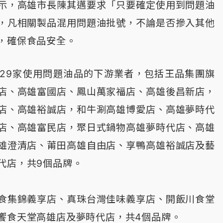
示，高雄市長陳其邁要求「只要確定使用到問題油
，凡相關製品混用問題油批號，不論是否摻入其他
，確保食品安全。
29家使用問題油品的下游業者，包括王品集團旗
店、高雄富國店、鳳山萬家福店、高雄後昌新店，
店、高雄裕誠店，和牛涮高雄博愛店、高雄夢時代
店、高雄富民店，聚日式鍋物高雄夢時代店、高雄
雄澄清店、莆田高雄自由店、享鴨高雄裕誠店及藝
代店，共9個品牌。
食集錦義享店、真珠台灣佳味義享店、開飯川食堂
饗食天堂高雄店及夢時代店，共4個品牌。