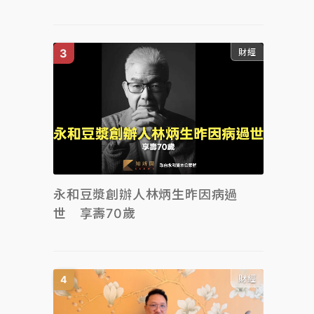
財經
永和豆漿創辦人林炳生昨因病過
世 享壽70歲
財經