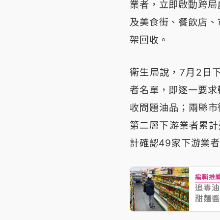
業者，立即啟動跨局
及美食街、餐飲店、
架回收。
衛生局說，7月2日
者名單，即逐一要求
收問題油品；兩縣市
第二層下游業者累計
計確認49家下游業
編輯推
追毒油
甜麵醬