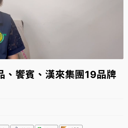
高罰4800＋拖吊費
oaded
:
3.20%
品、饗賓、漢來集團19品牌