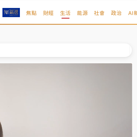
焦點
財經
生活
能源
社會
政治
AI
維持不變
 民權西路鷹架倒塌壓2車
風 榕樹連根拔起
、明天影響最劇烈
高罰4800＋拖吊費
維持不變
 民權西路鷹架倒塌壓2車
風 榕樹連根拔起
、明天影響最劇烈