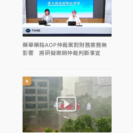
藥華藥指AOP仲裁案對財務業務無
影響 將研擬撤銷仲裁判斷事宜
生活