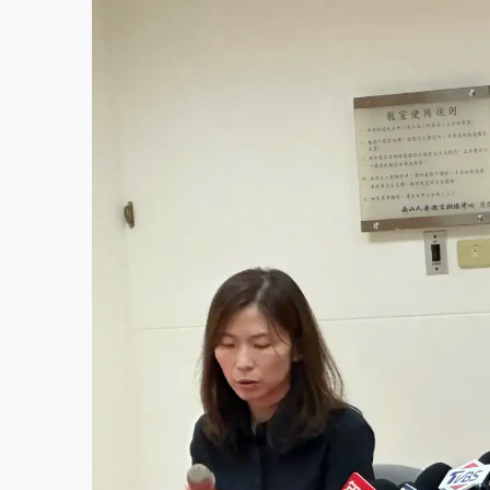
白海豚逼近！新北高灘地停車場下午4時強制
父親節玩樂園！六福村今明2天「爸爸免費」 
中颱白海豚環流掠北海！今明防劇烈降雨 東