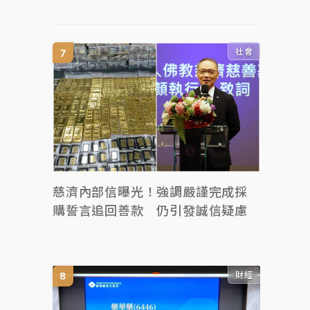
社會
慈濟內部信曝光！強調嚴謹完成採
購誓言追回善款 仍引發誠信疑慮
財經