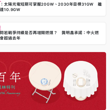
：太陽光電短期可掌握20GW、2030年目標31GW 離
達10.9GW
薦
問若戰爭持續是否再增開燃煤？ 龔明鑫承諾：中火燃
會超過去年