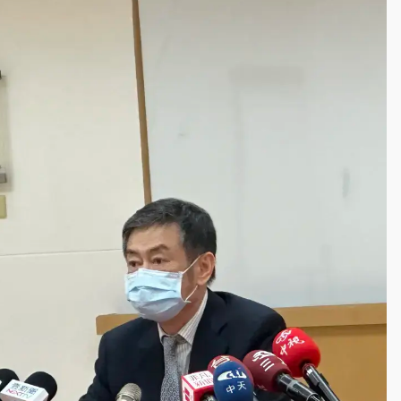
拖吊 中午開放水門周邊紅黃線停車
遠雄海洋買1送1
部高溫飆38度