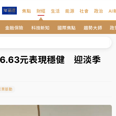
焦點
財經
生活
能源
社會
政治
AI
、明天影響最劇烈
金融保險
科技新知
國際焦點
趨勢大師
政
風 榕樹連根拔起
高罰4800＋拖吊費
拖吊 中午開放水門周邊紅黃線停車
46.63元表現穩健 迎淡季
遠雄海洋買1送1
部高溫飆38度
產業脈動
、明天影響最劇烈
風 榕樹連根拔起
高罰4800＋拖吊費