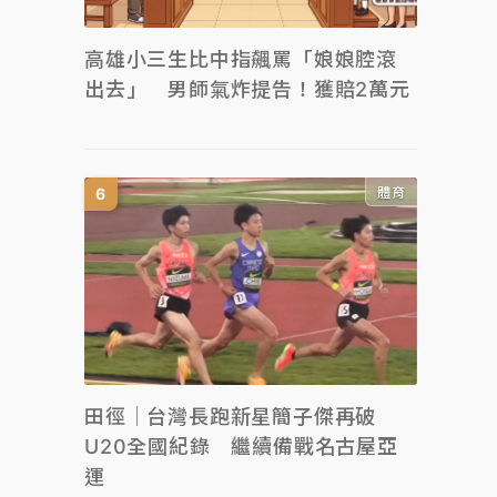
高雄小三生比中指飆罵「娘娘腔滾
出去」 男師氣炸提告！獲賠2萬元
體育
田徑｜台灣長跑新星簡子傑再破
U20全國紀錄 繼續備戰名古屋亞
運