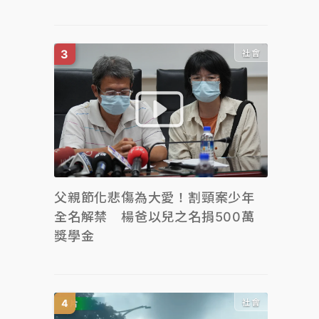
社會
父親節化悲傷為大愛！割頸案少年
全名解禁 楊爸以兒之名捐500萬
獎學金
社會