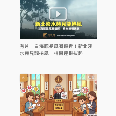
有片｜白海豚暴風圈逼近！新北淡
水赫見龍捲風 榕樹連根拔起
社會