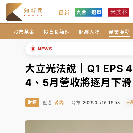
最新
中颱白海豚風雨來了！中部以北防豪雨 今晚
股市基金
投資長觀點
財經人物
產業脈動
有片｜
白海豚暴風圈逼近！新北淡水赫見龍捲
白海豚逼近！北市水門只出不進 未移置車輛最
NEWS
白海豚逼近！新北高灘地停車場下午4時強制
大立光法說｜Q1 EPS 
▲
父親節玩樂園！六福村今明2天「爸爸免費」 
▼
4、5月營收將逐月下滑
中颱白海豚環流掠北海！今明防劇烈降雨 東
芮內
2026/04/16 16:58
財經
#
記者
|
發布
中颱白海豚風雨來了！中部以北防豪雨 今晚
有片｜
白海豚暴風圈逼近！新北淡水赫見龍捲
白海豚逼近！北市水門只出不進 未移置車輛最