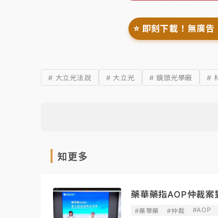
⭐️ 即刻下載！無廣告
# 大立光法說
# 大立光
# 鏡頭光學廠
#
知更多
藥華藥指AOP仲裁
#AOP
#藥華藥
#仲裁