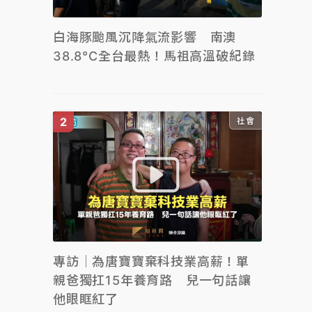
白海豚颱風沉降氣流影響 南澳
38.8°C全台最熱！馬祖高溫破紀錄
社會
專訪｜為唐寶寶棄科技業高薪！單
親爸獨扛15年養育路 兒一句話讓
他眼眶紅了