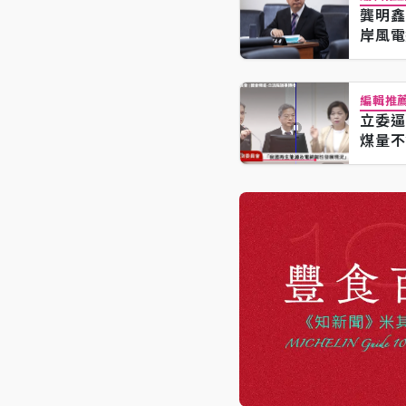
龔明鑫
岸風電
編輯推
立委逼
煤量不