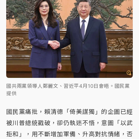
國共兩黨領導人鄭麗文、習近平4月10日會晤。國民黨
提供
國民黨痛批，賴清德「倚美謀獨」的企圖已經
被川普總統戳破，卻仍執迷不悟，意圖「以武
拒和」，用不斷增加軍備、升高對抗情緒，否