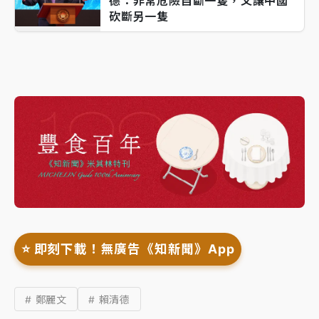
德：非常危險自斷一隻，又讓中國
砍斷另一隻
⭐️ 即刻下載！無廣告《知新聞》App
# 鄭麗文
# 賴清德