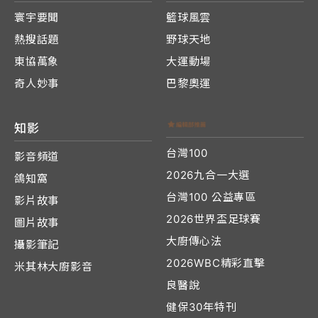
寰宇要聞
籃球風雲
熱搜話題
野球天地
東協萬象
大運動場
奇人妙事
巴黎奧運
知影
台灣100
影音頻道
2026九合一大選
鴿知窩
台灣100 公益專區
影片故事
2026世界盃足球賽
圖片故事
大廚傳心法
攝影筆記
2026WBC精彩直擊
米其林大廚影音
良醫說
健保30年特刊