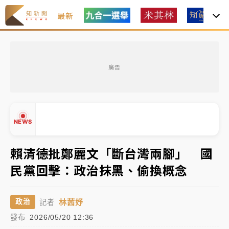
最新
女律師陳昱瑄詐慈濟10億！黃金158kg遭查扣畫面曝光
廣告
暑假過三周才推「E宿新北打卡趣」！抽獎程序複雜 觀
旅局回應了
中信慈善基金會想增加董事人數！辜仲諒向法院聲請遭
NEWS
駁 理由曝光
故宮《龍藏經》特展第2檔！今線上預約開賣一度塞車
賴清德批鄭麗文「斷台灣兩腳」 國
周六起展出延長至晚上7時
民黨回擊：政治抹黑、偷換概念
台東農業處長涉圖利渡假村！東檢抗告成功 今重開羈
▲
押庭
▼
林茜妤
政治
記者
父親節泡湯了！中颱白海豚雨彈轟3天 「紅到發紫」降
發布
2026/05/20 12:36
雨熱區曝