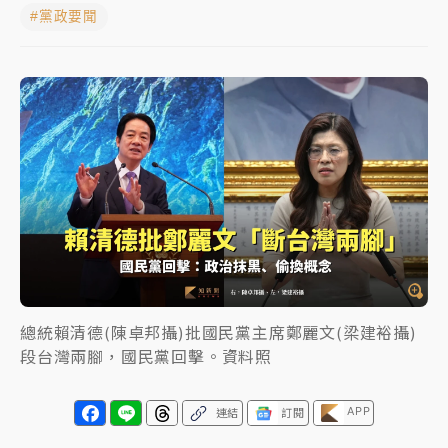
#黨政要聞
女律師陳昱瑄詐慈濟10億！黃金158kg遭查扣畫面曝光
暑假過三周才推「E宿新北打卡趣」！抽獎程序複雜 觀
旅局回應了
中信慈善基金會想增加董事人數！辜仲諒向法院聲請遭
駁 理由曝光
故宮《龍藏經》特展第2檔！今線上預約開賣一度塞車
周六起展出延長至晚上7時
台東農業處長涉圖利渡假村！東檢抗告成功 今重開羈
押庭
總統賴清德(陳卓邦攝)批國民黨主席鄭麗文(梁建裕攝)
父親節泡湯了！中颱白海豚雨彈轟3天 「紅到發紫」降
段台灣兩腳，國民黨回擊。資料照
雨熱區曝
APP
連結
訂閱