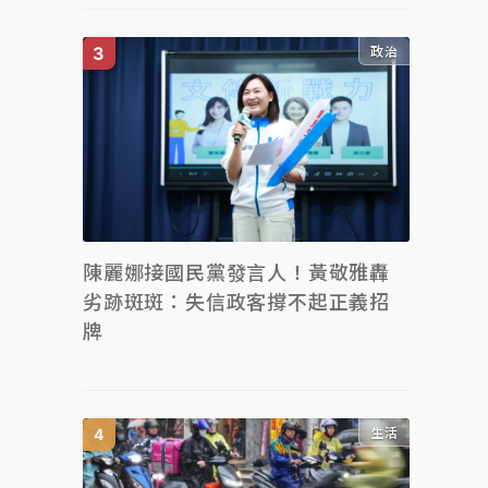
政治
陳麗娜接國民黨發言人！黃敬雅轟
劣跡斑斑：失信政客撐不起正義招
牌
生活