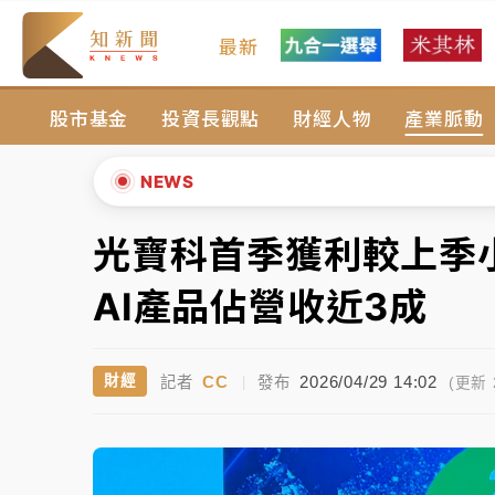
最新
金控第2季海外曝險破31兆創高 日本年增45
股市基金
投資長觀點
財經人物
產業脈動
日職｜
林安可狀態正好卻因左膝疼痛下二軍 
韓股最壞時期已過？大摩估去槓桿完成逾半 
NEWS
「白海豚」雨炸新北！通報109件災情 侯友
光寶科首季獲利較上季小
▲
白海豚挾豪雨狂炸新北！時雨量破百毫米 水
▼
AI產品佔營收近3成
金控第2季海外曝險破31兆創高 日本年增45
CC
2026/04/29 14:02
財經
記者
|
發布
日職｜
林安可狀態正好卻因左膝疼痛下二軍 
(更新 2
韓股最壞時期已過？大摩估去槓桿完成逾半 
「白海豚」雨炸新北！通報109件災情 侯友