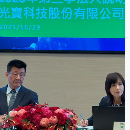
塔、雨棚砸落毀車