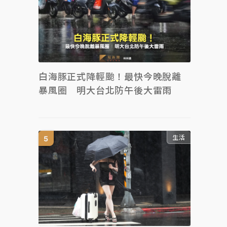
白海豚正式降輕颱！最快今晚脫離
暴風圈 明大台北防午後大雷雨
生活