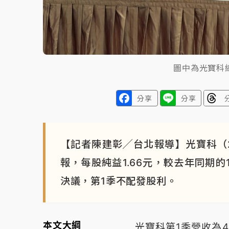
圖中為光寶科
分享
分享
【記者陳建彰╱台北報導】光寶科（2
報，每股純益1.66元，較去年同期的
決議，第1季不配發股利。
本文大綱
光寶科第1季營收為43