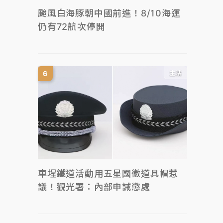
颱風白海豚朝中國前進！8/10海運
仍有72航次停開
生活
車埕鐵道活動用五星國徽道具帽惹
議！觀光署：內部申誡懲處