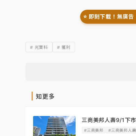
⭐️ 即刻下載！無廣告
# 光寶科
# 獲利
知更多
三商美邦人壽9/1下
#三商美邦
#三商美邦人