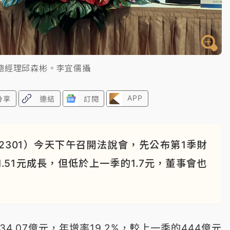
總經理邱森彬。李宜儒攝
APP
分享
連結
訂閱
301）今天下午召開法說會，先公布第1季財
1.51元成長，但低於上一季的1.7元，董事會也
4.07億元，年增率19.2%，較上一季的444億元