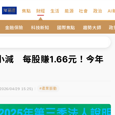
焦點
財經
生活
能源
社會
政治
AI
%居冠
金融保險
科技新知
國際焦點
趨勢大師
政
日媒感嘆「好事多磨」
波動率降至2個月低
宜揭這類災損最多
減 每股賺1.66元！今年
塔、雨棚砸落毀車
%居冠
#產業脈動
日媒感嘆「好事多磨」
026/04/29 15:25)
波動率降至2個月低
宜揭這類災損最多