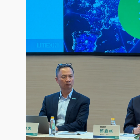
白海豚挾豪雨狂炸新北！時雨量破百毫米 水