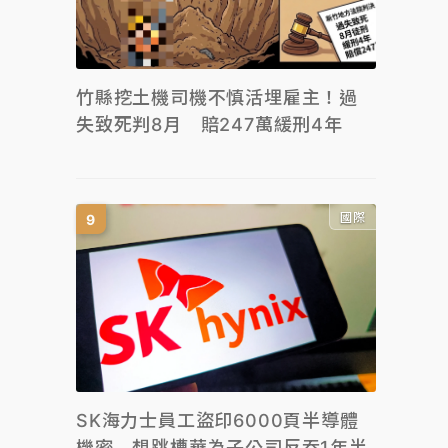
竹縣挖土機司機不慎活埋雇主！過
失致死判8月 賠247萬緩刑4年
國際
SK海力士員工盜印6000頁半導體
機密 想跳槽華為子公司反吞1年半