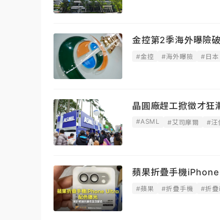
金控第2季海外曝險破
#金控
#海外曝險
#日本
晶圓廠趕工掀徵才狂
#ASML
#艾司摩爾
#汪
蘋果折疊手機iPhon
#蘋果
#折疊手機
#折疊i