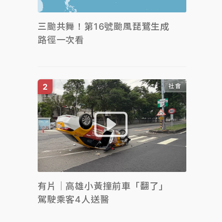
三颱共舞！第16號颱風琵鷺生成
路徑一次看
社會
有片｜高雄小黃撞前車「翻了」
駕駛乘客4人送醫