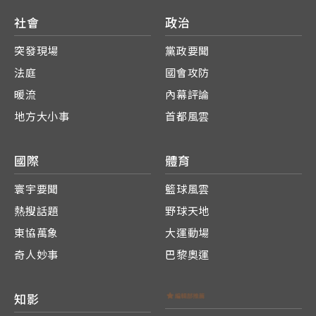
社會
政治
突發現場
黨政要聞
法庭
國會攻防
暖流
內幕評論
地方大小事
首都風雲
國際
體育
寰宇要聞
籃球風雲
熱搜話題
野球天地
東協萬象
大運動場
奇人妙事
巴黎奧運
知影