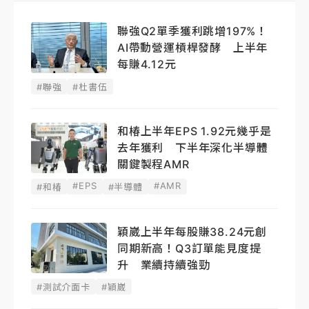
聯強Q2單季獲利跳增197%！
AI帶動營運槓桿發酵 上半年
每賺4.12元
#聯強
#杜書伍
和椿上半年EPS 1.92元幾乎是
去年獲利 下半年深化半導體
關鍵製程AMR
#EPS
#AMR
#和椿
#半導體
穎崴上半年每股賺38.24元創
同期新高！Q3訂單能見度提
升 業續持續強勁
#測試介面卡
#穎崴