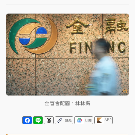
女律師陳昱瑄詐慈濟10億！黃金158kg遭查扣畫面曝光
暑假過三周才推「E宿新北打卡趣」！抽獎程序複雜 觀
旅局回應了
中信慈善基金會想增加董事人數！辜仲諒向法院聲請遭
駁 理由曝光
故宮《龍藏經》特展第2檔！今線上預約開賣一度塞車
周六起展出延長至晚上7時
台東農業處長涉圖利渡假村！東檢抗告成功 今重開羈
押庭
金管會配圖。林林攝
父親節泡湯了！中颱白海豚雨彈轟3天 「紅到發紫」降
雨熱區曝
APP
連結
訂閱