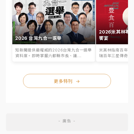
2026米其林專
2026 台灣九合一選舉
饗宴
知新聞提供最權威的2026台灣九合一選舉
米其林指南百年之
資料庫。即時掌握六都縣市長、議...
瑞百年三星傳奇、台
更多特刊
→