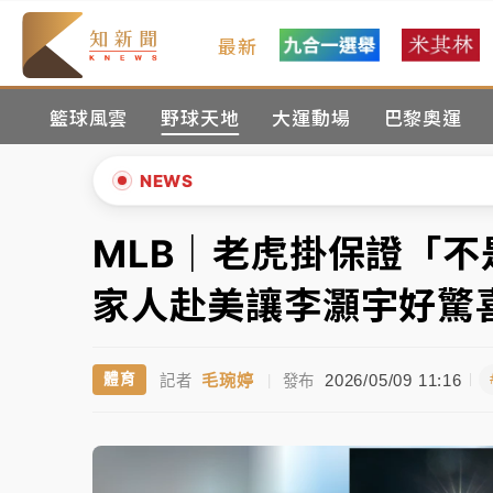
最新
油價持續凍漲！ 中油宣布下周一汽柴油價格
籃球風雲
野球天地
大運動場
巴黎奧運
中颱白海豚進逼！台北喜來登圍籬傾倒砸傷人
有片｜
白海豚暴風圈逼近！新北淡水赫見龍捲
NEWS
中颱白海豚風雨來了！中部以北防豪雨 今晚
MLB｜老虎掛保證「
▲
白海豚逼近！北市水門只出不進 未移置車輛最
▼
家人赴美讓李灝宇好驚
油價持續凍漲！ 中油宣布下周一汽柴油價格
毛琬婷
2026/05/09 11:16
體育
記者
|
發布
中颱白海豚進逼！台北喜來登圍籬傾倒砸傷人
有片｜
白海豚暴風圈逼近！新北淡水赫見龍捲
中颱白海豚風雨來了！中部以北防豪雨 今晚