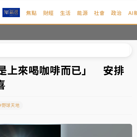
焦點
財經
生活
能源
社會
政治
AI
維持不變
 民權西路鷹架倒塌壓2車
風 榕樹連根拔起
、明天影響最劇烈
不是上來喝咖啡而已」 安排
高罰4800＋拖吊費
喜
維持不變
#野球天地
 民權西路鷹架倒塌壓2車
風 榕樹連根拔起
、明天影響最劇烈