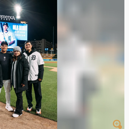
高罰4800＋拖吊費