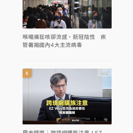
喉嚨痛狂咳卻流感、新冠陰性 疾
管署揭國內4大主流病毒
財經
周末精選｜跨境網購族注意！EZ