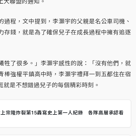
上大聯盟的通知。
的過程，文中提到，李灝宇的父親是名公車司機、
力存錢，就是為了確保兒子在成長過程中擁有追逐
犧牲了很多。」李灝宇感性的說：「沒有他們，就
青棒強權平鎮高中時，李灝宇禮拜一到五都住在宿
班就是不想錯過兒子的每個精彩時刻。
村上宗隆炸裂第15轟寫史上第一人紀錄 各隊高層承認看