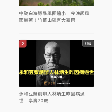
中颱白海豚暴風圈縮小 今晚起風
雨顯著！竹苗山區有大豪雨
財經
永和豆漿創辦人林炳生昨因病過
世 享壽70歲