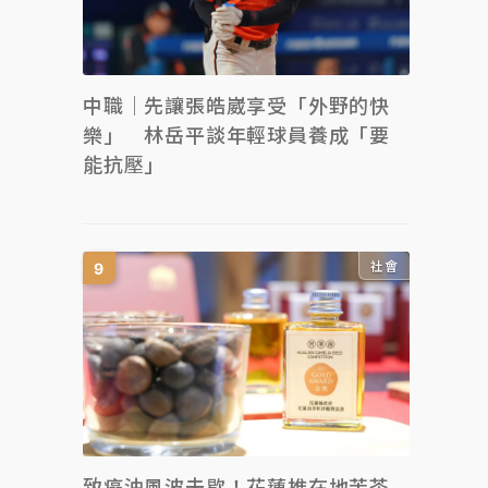
中職｜先讓張皓崴享受「外野的快
樂」 林岳平談年輕球員養成「要
能抗壓」
社會
致癌油風波未歇！花蓮推在地苦茶