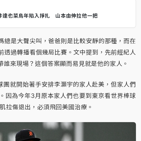
井達也菜鳥年陷入掙扎 山本由伸拉他一把
媽總是大聲尖叫，爸爸則是比較安靜的那種，而在
前透過轉播看個幾局比賽。文中提到，先前經紀人
帶誰來現場？這個答案顯而易見就是他的家人。
，球團就開始著手安排李灝宇的家人赴美，但家人們
。因為今年3月原本家人們也要到東京看世界棒球
斜肌拉傷退出，必須飛回美國治療。