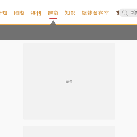
新知
國際
特刊
體育
知影
總裁會客室
廣告