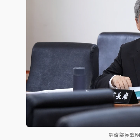
中颱白海豚環流掠北海！今明防劇烈降雨 東
周末精選｜
慈濟遭詐10億完整始末曝！律師
本周爆款短影音｜
柯文哲帶電子手鐶拄拐杖現
周末精選｜
跨境網購族注意！EZ Way若改
蔣萬安的建中同學！47歲法律學霸戰桃園 公
經濟部長龔