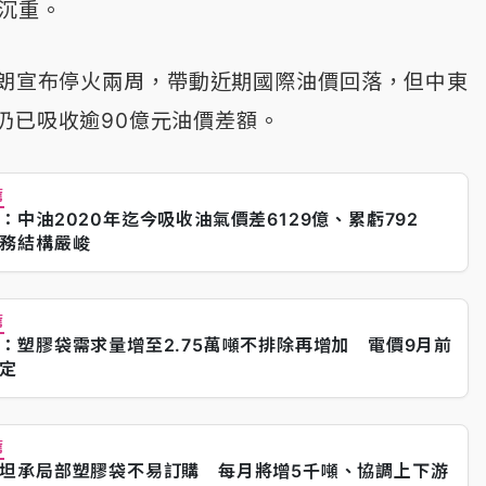
力沉重。
朗宣布停火兩周，帶動近期國際油價回落，但中東
仍已吸收逾90億元油價差額。
薦
：中油2020年迄今吸收油氣價差6129億、累虧792
務結構嚴峻
薦
：塑膠袋需求量增至2.75萬噸不排除再增加 電價9月前
定
薦
坦承局部塑膠袋不易訂購 每月將增5千噸、協調上下游