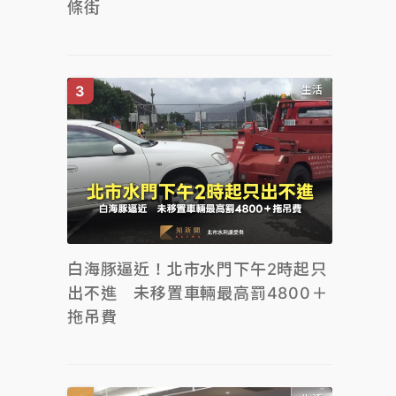
條街
生活
白海豚逼近！北市水門下午2時起只
出不進 未移置車輛最高罰4800＋
拖吊費