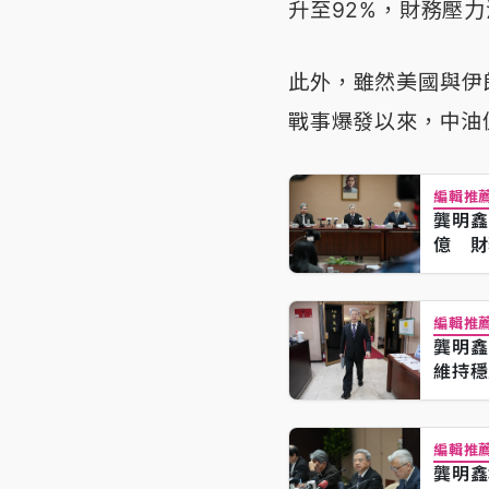
升至92%，財務壓
此外，雖然美國與伊
戰事爆發以來，中油
編輯推
龔明鑫
億 財
編輯推
龔明鑫
維持穩
編輯推
龔明鑫