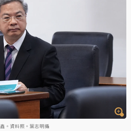
部高溫飆38度
掮客大玩兩面手法 郭台銘、蔡英文成關鍵
身／周玉蔻蔡玉真開撕爆料
由政府委任 預算難關如何解？
開上任首要3件事
明鑫。資料照。葉志明攝