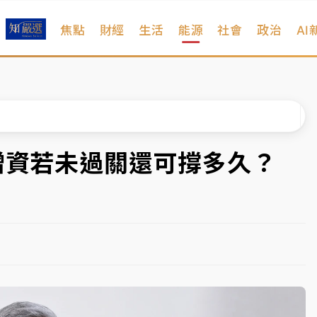
焦點
財經
生活
能源
社會
政治
AI
遠雄海洋買1送1
拖吊 中午開放水門周邊紅黃線停車
部高溫飆38度
掮客大玩兩面手法 郭台銘、蔡英文成關鍵
億增資若未過關還可撐多久？
身／周玉蔻蔡玉真開撕爆料
由政府委任 預算難關如何解？
開上任首要3件事
遠雄海洋買1送1
拖吊 中午開放水門周邊紅黃線停車