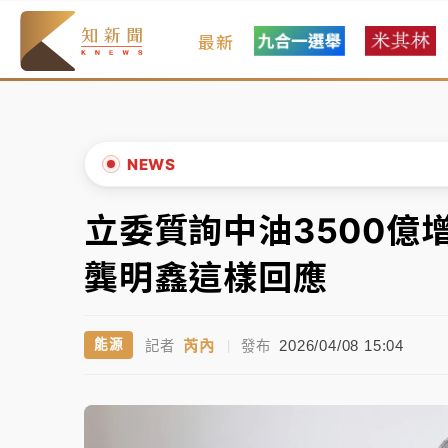
最新
父親節玩樂園！六福村今明2天「爸爸免費」 
白海豚逼近！新北高灘地停車場下午4時強制
中颱白海豚環流掠北海！今明防劇烈降雨 東
NEWS
周末精選｜
慈濟遭詐10億完整始末曝！律師
立委質詢中油3500
▲
本周爆款短影音｜
柯文哲帶電子手鐶拄拐杖現
▼
龔明鑫這樣回應
周末精選｜
跨境網購族注意！EZ Way若改
芮內
2026/04/08 15:04
能源
記者
|
發布
蔣萬安的建中同學！47歲法律學霸戰桃園 公
父親節玩樂園！六福村今明2天「爸爸免費」 
白海豚逼近！新北高灘地停車場下午4時強制