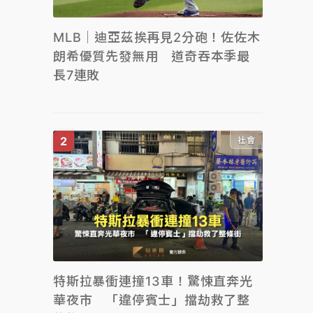
MLB｜迪亞茲挨再見2分砲！佐佐木
朗希優質先發無用 道奇吞本季最
長7連敗
社會
特斯拉暴衝連撞13車！驚悚直奔光
華夜市 「違停賓士」擋劫救了整