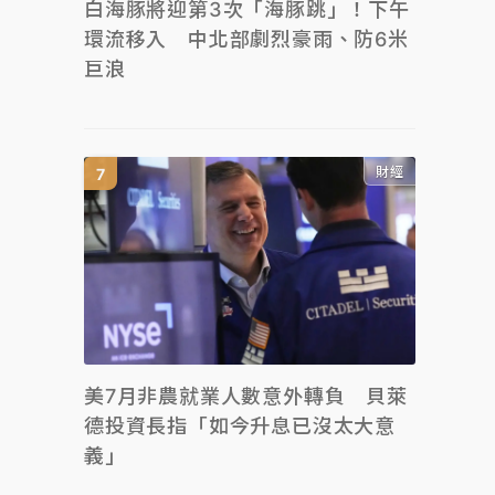
白海豚將迎第3次「海豚跳」！下午
環流移入 中北部劇烈豪雨、防6米
巨浪
財經
美7月非農就業人數意外轉負 貝萊
德投資長指「如今升息已沒太大意
義」