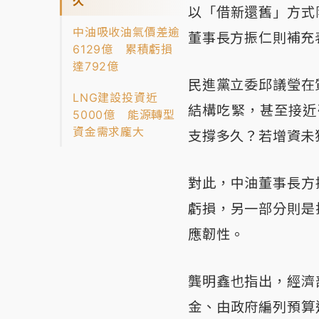
久
以「借新還舊」方式
中油吸收油氣價差逾
董事長方振仁則補充
6129億 累積虧損
達792億
民進黨立委邱議瑩在
LNG建設投資近
結構吃緊，甚至接近
5000億 能源轉型
資金需求龐大
支撐多久？若增資未
對此，中油董事長方
虧損，另一部分則是
應韌性。
龔明鑫也指出，經濟
金、由政府編列預算