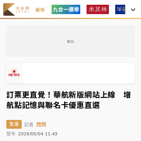
最新
油價持續凍漲！ 中油宣布下周一汽柴油價格維持不變
廣告
中颱白海豚進逼！台北喜來登圍籬傾倒砸傷人 民權西
路鷹架倒塌壓2車
有片｜
白海豚暴風圈逼近！新北淡水赫見龍捲風 榕樹
NEWS
連根拔起
中颱白海豚風雨來了！中部以北防豪雨 今晚、明天影
訂票更直覺！華航新版網站上線 增
響最劇烈
航點記憶與聯名卡優惠直選
▲
白海豚逼近！北市水門只出不進 未移置車輛最高罰
▼
4800＋拖吊費
問問
生活
記者
發布
2026/05/04 11:43
油價持續凍漲！ 中油宣布下周一汽柴油價格維持不變