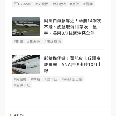
#Trip.com
#父親節
#易遊網
#長榮
#機票
颱風白海豚靠近！華航14架次
不飛、虎航取消16架次 星
宇、長榮8/7往返沖繩全停
#颱風
#白海豚
#航班取消
彩繪機伴遊！華航皮卡丘躍京
成電鐵 ANA吉伊卡哇10月上
線
#彩繪機
#華航
#皮卡丘
#ANA全日空
#吉伊卡哇