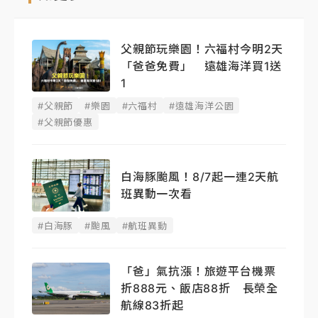
父親節玩樂園！六福村今明2天
「爸爸免費」 遠雄海洋買1送
1
#父親節
#樂園
#六福村
#遠雄海洋公園
#父親節優惠
白海豚颱風！8/7起一連2天航
班異動一次看
#白海豚
#颱風
#航班異動
「爸」氣抗漲！旅遊平台機票
折888元、飯店88折 長榮全
航線83折起