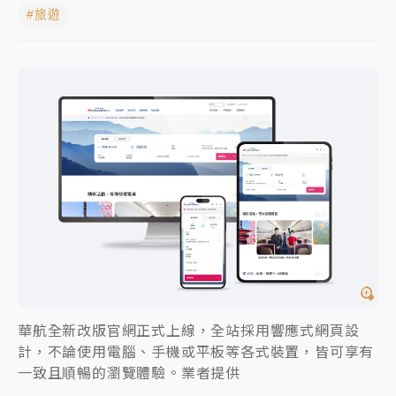
#旅遊
中颱白海豚進逼！台北喜來登圍籬傾倒砸傷人 民權西
路鷹架倒塌壓2車
有片｜
白海豚暴風圈逼近！新北淡水赫見龍捲風 榕樹
連根拔起
中颱白海豚風雨來了！中部以北防豪雨 今晚、明天影
響最劇烈
白海豚逼近！北市水門只出不進 未移置車輛最高罰
4800＋拖吊費
華航全新改版官網正式上線，全站採用響應式網頁設
計，不論使用電腦、手機或平板等各式裝置，皆可享有
一致且順暢的瀏覽體驗。業者提供