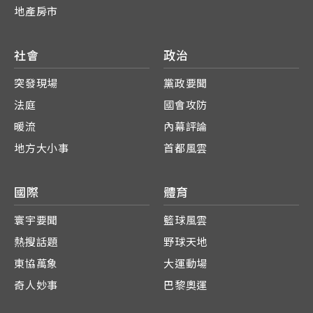
地產房市
社會
政治
突發現場
黨政要聞
法庭
國會攻防
暖流
內幕評論
地方大小事
首都風雲
國際
體育
寰宇要聞
籃球風雲
熱搜話題
野球天地
東協萬象
大運動場
奇人妙事
巴黎奧運