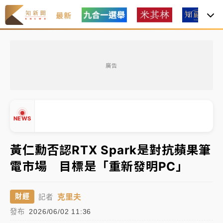
最新
女律師陳昱瑄詐慈濟10億！黃金158kg遭查扣畫面曝光
廣告
暑假過三周才推「E宿新北打卡趣」！抽獎程序複雜 觀
旅局回應了
中信慈善基金會想增加董事人數！辜仲諒向法院聲請遭
NEWS
駁 理由曝光
故宮《龍藏經》特展第2檔！今線上預約開賣一度塞車
黃仁勳否認RTX Spark是對抗蘋果筆
周六起展出延長至晚上7時
電市場 目標是「重新發明PC」
台東農業處長涉圖利渡假村！東檢抗告成功 今重開羈
▲
押庭
▼
克里夫
財經
記者
父親節泡湯了！中颱白海豚雨彈轟3天 「紅到發紫」降
發布
2026/06/02 11:36
雨熱區曝