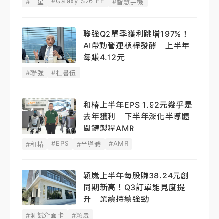
#Galaxy S26 FE
#三星
#智慧手機
聯強Q2單季獲利跳增197%！
AI帶動營運槓桿發酵 上半年
每賺4.12元
#聯強
#杜書伍
和椿上半年EPS 1.92元幾乎是
去年獲利 下半年深化半導體
關鍵製程AMR
#EPS
#AMR
#和椿
#半導體
穎崴上半年每股賺38.24元創
同期新高！Q3訂單能見度提
升 業續持續強勁
#測試介面卡
#穎崴