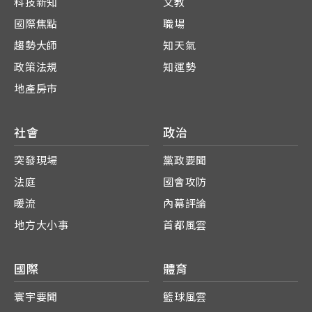
科技新知
文教
國際焦點
職場
趨勢大師
知天氣
政策法規
知運勢
地產房市
社會
政治
突發現場
黨政要聞
法庭
國會攻防
暖流
內幕評論
地方大小事
首都風雲
國際
體育
寰宇要聞
籃球風雲