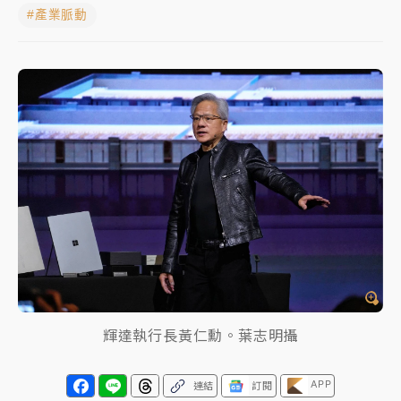
#產業脈動
女律師陳昱瑄詐慈濟10億！黃金158kg遭查扣畫面曝光
暑假過三周才推「E宿新北打卡趣」！抽獎程序複雜 觀
旅局回應了
中信慈善基金會想增加董事人數！辜仲諒向法院聲請遭
駁 理由曝光
故宮《龍藏經》特展第2檔！今線上預約開賣一度塞車
周六起展出延長至晚上7時
台東農業處長涉圖利渡假村！東檢抗告成功 今重開羈
押庭
父親節泡湯了！中颱白海豚雨彈轟3天 「紅到發紫」降
雨熱區曝
輝達執行長黃仁勳。葉志明攝
APP
連結
訂閱