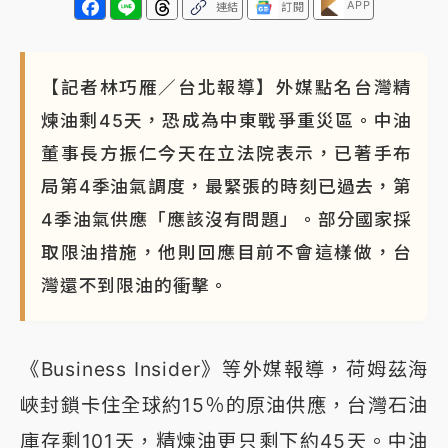
APP
連結
訂閱
【記者林巧雁／台北報導】外媒點名台灣精
煉油剩45天，恐成為中東戰爭重災區。中油
董事長方振仁今天在立法院表示，已著手布
局第4季油氣調度，最緊張的時刻已過去，第
4季油氣供應「應該沒有問題」。部分國家採
取限油措施，他則回應目前不會這樣做，台
灣還不到限油的衝擊。
《Business Insider》等外媒報導，荷姆茲海
峽封鎖卡住全球約15％的原油供應，台灣石油
庫存剩101天，精煉油更只剩下約45天。中油