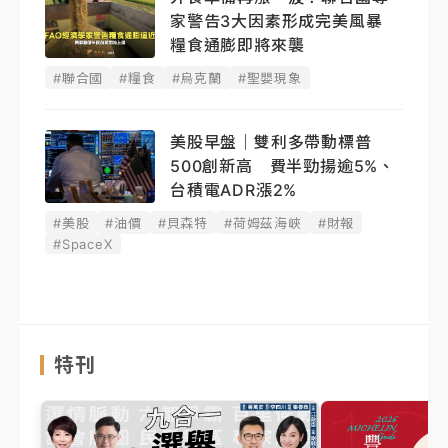
家警告3大因素形成完美風暴
糧食通膨即將來襲
#聯合國
#糧食
#烏克蘭
#聖嬰現象
美股早盤｜雙利多帶動標普
500創新高 費半勁揚逾5%、
台積電ADR漲2%
#美股
#油價
#貝森特
#荷姆茲海峽
#財報
#SpaceX
特刊