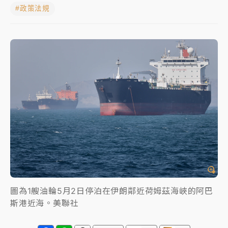
#政策法規
中颱白海豚進逼！台北喜來登圍籬傾倒砸傷人 民權西
路鷹架倒塌壓2車
有片｜
白海豚暴風圈逼近！新北淡水赫見龍捲風 榕樹
連根拔起
中颱白海豚風雨來了！中部以北防豪雨 今晚、明天影
響最劇烈
白海豚逼近！北市水門只出不進 未移置車輛最高罰
4800＋拖吊費
圖為1艘油輪5月2日停泊在伊朗鄰近荷姆茲海峽的阿巴
斯港近海。美聯社