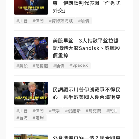
束 伊朗談判代表諷「作秀式
外交」
#川普
#伊朗
#荷姆茲海峽
#油價
美股早盤｜3大指數平盤拉鋸
記憶體大廠Sandisk、威騰股
價重摔
#SpaceX
#美股
#記憶體
#油價
民調顯示川普伊朗戰爭不得民
心 逾半數美國人憂台海衝突
#川普
#伊朗
#戰爭
#俄羅斯
#烏克蘭
#汽油
#台海
#兩岸
外食準備再漲一波？聯合國專