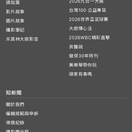
2026九合一大選
鴿知窩
台灣100 公益專區
影片故事
2026世界盃足球賽
圖片故事
大廚傳心法
攝影筆記
2026WBC精彩直擊
米其林大廚影音
良醫說
健保30年特刊
美樂蒂帶你玩
頭家有事嗎
知新聞
關於我們
編輯規範與申訴
得獎紀錄
攝影棚出租