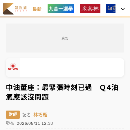
最新
油價持續凍漲！ 中油宣布下周一汽柴油價格維持不變
廣告
中颱白海豚進逼！台北喜來登圍籬傾倒砸傷人 民權西
路鷹架倒塌壓2車
有片｜
白海豚暴風圈逼近！新北淡水赫見龍捲風 榕樹
NEWS
連根拔起
中颱白海豚風雨來了！中部以北防豪雨 今晚、明天影
中油董座：最緊張時刻已過 Ｑ4油
響最劇烈
氣應該沒問題
白海豚逼近！北市水門只出不進 未移置車輛最高罰
▲
4800＋拖吊費
▼
林巧雁
財經
記者
油價持續凍漲！ 中油宣布下周一汽柴油價格維持不變
發布
2026/05/11 12:38