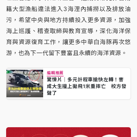
籍大型漁船違法進入3海浬內捕撈以及排放油
污，希望中央與地方持續投入更多資源，加強
海上巡護、稽查取締與教育宣導，深化海洋保
育與資源復育工作，讓更多中華白海豚再次悠
游，也為下一代留下豐富且永續的海洋資源。
編輯推薦
驚悚片｜多元計程車搶快左轉！害
成大生撞上拋飛1米重摔亡 校方發
聲了