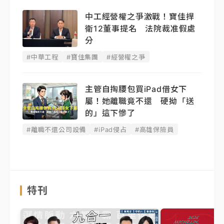
中工經營權之爭激戰！寶佳捍
衛12董事提名 法院裁准假處
分
#中華工程
#寶佳集團
#經營權之爭
主管自掏腰包買iPad借女下
屬！她離職竟不還 硬拗「送
的」這下慘了
#離職不還公司設備
#iPad侵占
#高雄保險員
特刊