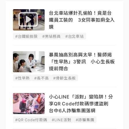
台北車站爆針孔偷拍！竟是台
鐵員工裝的 3女同事如廁全入
鏡
#台鐵偷拍狼
#男站務員
#台北車站
暴風抽高別高興太早！醫師揭
「性早熟」3警訊 小心生長板
提前閉合
#性早熟
#長不高
#骨齡生長板
小心LINE「派對」變陷阱！分
享QR Code付款碼慘遭盜刷
台中6人詐騙集團落網
#QR Code付款碼
#LINE派對
#詐騙集團