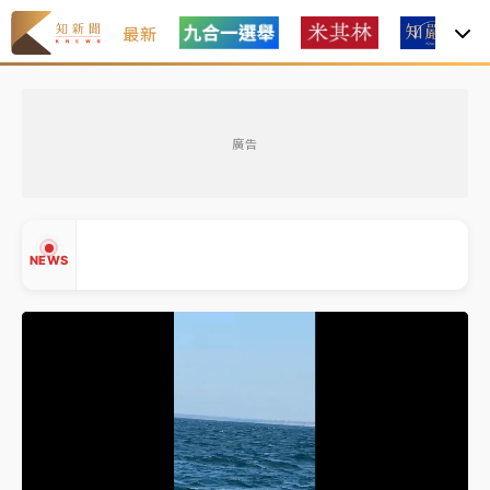
最新
油價持續凍漲！ 中油宣布下周一汽柴油價格維持不變
廣告
中颱白海豚進逼！台北喜來登圍籬傾倒砸傷人 民權西
路鷹架倒塌壓2車
有片｜
白海豚暴風圈逼近！新北淡水赫見龍捲風 榕樹
NEWS
連根拔起
中颱白海豚風雨來了！中部以北防豪雨 今晚、明天影
響最劇烈
白海豚逼近！北市水門只出不進 未移置車輛最高罰
▲
4800＋拖吊費
▼
油價持續凍漲！ 中油宣布下周一汽柴油價格維持不變