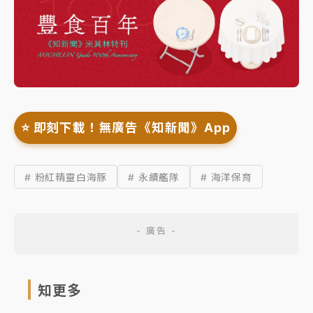
⭐️ 即刻下載！無廣告《知新聞》App
# 粉紅精靈白海豚
# 永續艦隊
# 海洋保育
知更多