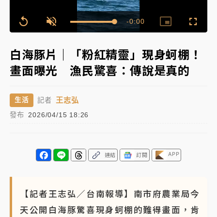
中颱白海豚進逼！台北喜來登圍籬傾倒砸傷人 民權西
Remaining
-
0:00
Loaded
:
路鷹架倒塌壓2車
Replay
Unmute
Picture-
Fullscr
100.00%
in-
Picture
Time��
有片｜
白海豚暴風圈逼近！新北淡水赫見龍捲風 榕樹
白海豚片｜「粉紅精靈」現身蚵棚！
連根拔起
畫面曝光 漁民驚喜：傳說是真的
中颱白海豚風雨來了！中部以北防豪雨 今晚、明天影
響最劇烈
王志弘
生活
記者
白海豚逼近！北市水門只出不進 未移置車輛最高罰
發布
2026/04/15 18:26
4800＋拖吊費
APP
連結
訂閱
【記者王志弘／台南報導】南市府農業局今
天公開白海豚驚喜現身蚵棚的難得畫面，肯