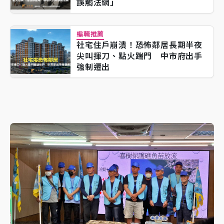
誤觸法網」
編輯推薦
社宅住戶崩潰！恐怖鄰居長期半夜
尖叫揮刀、點火踹門 中市府出手
強制遷出