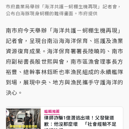
市府農業局舉辦「海洋共護－蚵棚生機再現」記者會，
公布白海豚現身蚵棚的難得畫面。市府提供
南市府今天舉辦「海洋共護－蚵棚生機再現」
記者會，呈現台南沿海海洋保育、巡護及漁業
資源復育成果。海洋保育署署長陸曉筠、南市
府副秘書長殷世熙與會，南市區漁會理事長方
裕豐、總幹事林鈺昕也率漁民組成的永續艦隊
到場，展現中央、地方與漁民攜手守護海洋的
決心。
編輯推薦
律師詐騙1億潛逃出境！父發聲道
歉：他沒那麼壞 「社會經驗不足