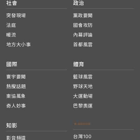
社會
政治
突發現場
黨政要聞
法庭
國會攻防
暖流
內幕評論
地方大小事
首都風雲
國際
體育
寰宇要聞
籃球風雲
熱搜話題
野球天地
東協萬象
大運動場
奇人妙事
巴黎奧運
知影
台灣100
影音頻道