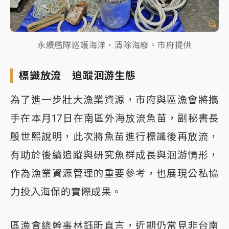
永續艦隊巡護海洋，清除海廢。市府提供
標識放流 追蹤洄游生態
為了進一步壯大漁業資源，市府與區漁會將攜
手在本月17日在南區外海放流魚苗，副秘書長
殷世熙說明，此次將魚苗進行標識後再放流，
有助於後續追蹤與研究魚群成長與洄游情形，
作為漁業資源管理的重要參考，也展現公私協
力投入海保的實際成果。
區漁會總幹事林鈺昕直言，近期仍常見非台南