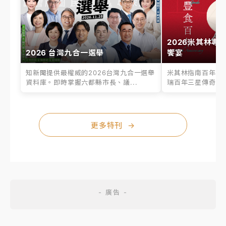
2026米其林專
2026 台灣九合一選舉
饗宴
知新聞提供最權威的2026台灣九合一選舉
米其林指南百年之
資料庫。即時掌握六都縣市長、議...
瑞百年三星傳奇、台
更多特刊
→