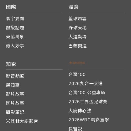
國際
體育
寰宇要聞
籃球風雲
熱搜話題
野球天地
東協萬象
大運動場
奇人妙事
巴黎奧運
知影
台灣100
影音頻道
2026九合一大選
鴿知窩
台灣100 公益專區
影片故事
2026世界盃足球賽
圖片故事
大廚傳心法
攝影筆記
2026WBC精彩直擊
米其林大廚影音
良醫說