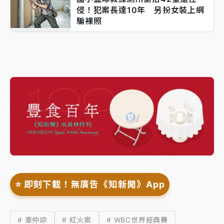
侵！犯案長達10年 另扮女裝上網
騙裸照
⭐️ 即刻下載！無廣告《知新聞》App
# 辜仲諒
# 紅火案
# WBC世界經典賽