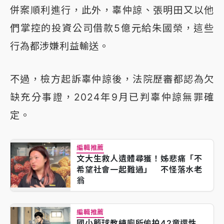
併案順利進行，此外，辜仲諒、張明田又以他
們掌控的投資公司借款5億元給朱國榮，這些
行為都涉嫌利益輸送。
不過，檢方起訴辜仲諒後，法院歷審都認為欠
缺充分事證，2024年9月已判辜仲諒無罪確
定。
編輯推薦
文大生救人遺體尋獲！姊悲痛「不
希望社會一起難過」 不怪落水老
翁
編輯推薦
國小籃球教練廁所偷拍42童還性