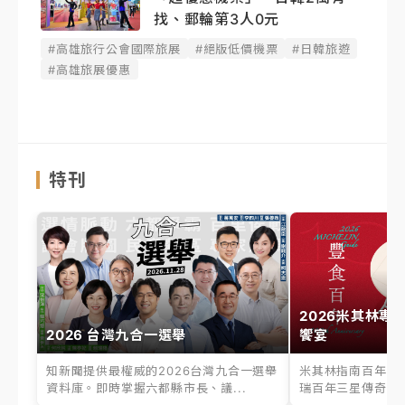
找、郵輪第3人0元
#高雄旅行公會國際旅展
#絕版低價機票
#日韓旅遊
#高雄旅展優惠
特刊
2026米其林專
2026 台灣九合一選舉
饗宴
知新聞提供最權威的2026台灣九合一選舉
米其林指南百年之
資料庫。即時掌握六都縣市長、議...
瑞百年三星傳奇、台