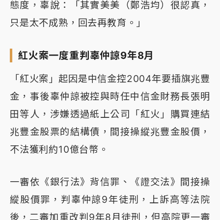
態度，辜說：「其實美美（鄭浩均）很認真，
只是太不成熟，回去再教育。」
紅火案一度重判辜仲諒9年8月
「紅火案」起因是中信金控2004年要插旗兆豐
金，事後辜仲諒被控與時任中信金財務長張明
田等人，涉嫌透過紙上公司「紅火」購買連結
兆豐金股票的結構債，間接操縱兆豐金股價，
不法獲利約10億台幣。
一審依《銀行法》背信罪、《證交法》間接操
縱股價罪，判辜仲諒9年徒刑，上訴高等法院
後，二審加重改判9年8月徒刑，但高院更一審