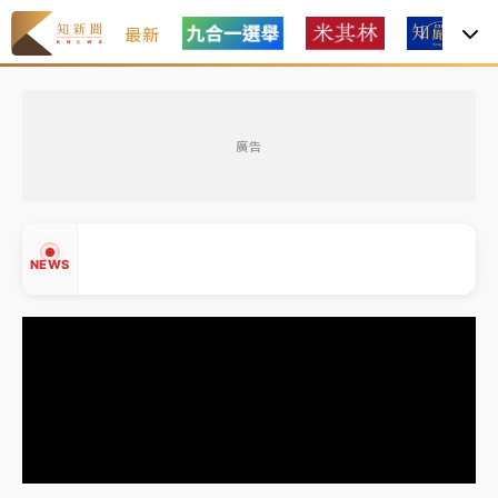
最新
中租控股7月營收創今年新高 前7月獲利成長6%
廣告
獨家｜
和欣客運總裁逝世！少東涉洗錢遭收押 戴手銬
腳鐐提前奔靈堂畫面曝
處置制度大變革！ 證交所今起縮短股票「關禁閉」天
NEWS
數與撮合時間
才續任就飛美國大學面試 清大校長高為元致歉：機會
到來時引起我的好奇
白海豚颱風解除海警 西南風來了！4縣市大雨特報、各
▲
地午後雷雨
▼
分析｜
7月營收甫首破單月9000億元下半年續旺指
標？ 鴻海本週法說法人關注的四大重點