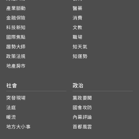
產業脈動
醫藥
金融保險
消費
科技新知
文教
國際焦點
職場
趨勢大師
知天氣
政策法規
知運勢
地產房市
社會
政治
突發現場
黨政要聞
法庭
國會攻防
暖流
內幕評論
地方大小事
首都風雲