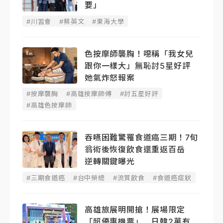
要」
#川習會
#蔡英文
#東海大學
色按摩師襲胸！噁稱「我女兒
跟你一樣大」無恥討5星好評
她氣炸怒報案
#按摩襲胸
#高雄按摩師傅
#討五星好評
#高雄色按摩師
吞嚥困難驚罹食道癌三期！7旬
翁術後恢復飲食還重返百岳
逆轉關鍵曝光
#三期食道癌
#台中榮總
#流質飲食
#食道癌症狀
高雄旅展明開搶！展場限定
「超優惠機票」 日韓2萬有