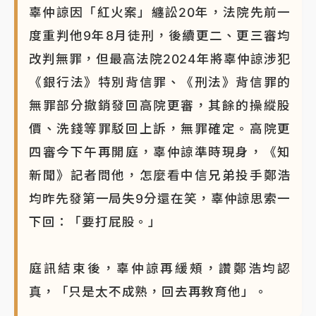
辜仲諒因「紅火案」纏訟20年，法院先前一
NBA｜
傳奇名帥驚傳離世！曾以「瘋狂籃球」震撼聯
度重判他9年8月徒刑，後續更二、更三審均
盟 兩大愛徒向他致
改判無罪，但最高法院2024年將辜仲諒涉犯
《銀行法》特別背信罪、《刑法》背信罪的
無罪部分撤銷發回高院更審，其餘的操縱股
價、洗錢等罪駁回上訴，無罪確定。高院更
四審今下午再開庭，辜仲諒準時現身，《知
新聞》記者問他，怎麼看中信兄弟投手鄭浩
均昨先發第一局失9分還在笑，辜仲諒思索一
下回：「要打屁股。」
庭訊結束後，辜仲諒再緩頰，讚鄭浩均認
真，「只是太不成熟，回去再教育他」。