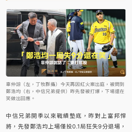
辜仲諒（左，丁牧群攝）今天再因紅火案出庭，被問到
鄭浩均（右，中信兄弟提供）昨先發被打爆，下場還在
笑做出回應。
中信兄弟開季以來戰績墊底，昨對上富邦悍
將，先發鄭浩均上場僅投0.1局狂失9分退場，