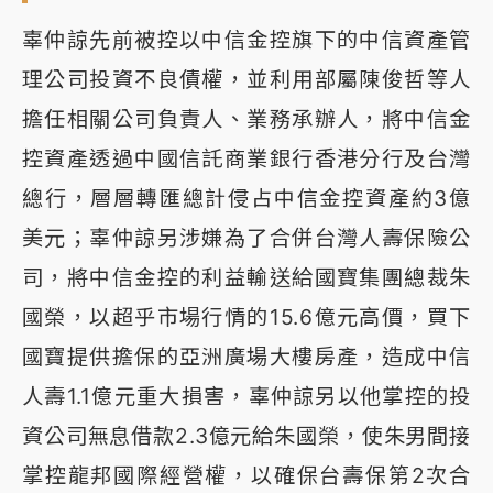
辜仲諒先前被控以中信金控旗下的中信資產管
理公司投資不良債權，並利用部屬陳俊哲等人
擔任相關公司負責人、業務承辦人，將中信金
控資產透過中國信託商業銀行香港分行及台灣
總行，層層轉匯總計侵占中信金控資產約3億
美元；辜仲諒另涉嫌為了合併台灣人壽保險公
司，將中信金控的利益輸送給國寶集團總裁朱
國榮，以超乎市場行情的15.6億元高價，買下
國寶提供擔保的亞洲廣場大樓房產，造成中信
人壽1.1億元重大損害，辜仲諒另以他掌控的投
資公司無息借款2.3億元給朱國榮，使朱男間接
掌控龍邦國際經營權，以確保台壽保第2次合