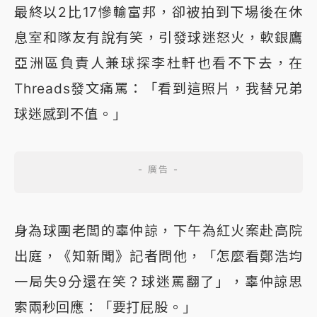
最終以2比17慘輸富邦，卻被拍到下場後在休
息室和隊友有說有笑，引發球迷怒火，軟銀鷹
亞洲區負責人兼球探李杜軒也看不下去，在
Threads發文痛罵：「看到這照片，我替兄弟
球迷感到不值。」
身為球團老闆的辜仲諒，下午為紅火案赴高院
出庭，《知新聞》記者問他，「怎麼看鄭浩均
一局失9分還在笑？球迷罵翻了」，辜仲諒思
索兩秒回應：「要打屁股。」