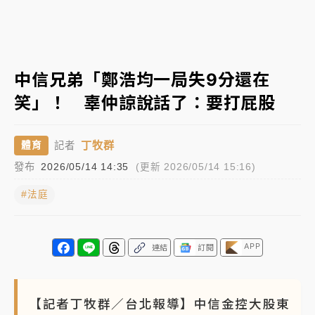
NBA｜
傳奇名帥驚傳離世！曾以「瘋狂籃球」震撼聯
盟 兩大愛徒向他致
中租控股7月營收創今年新高 前7月獲利成長6%
中信兄弟「鄭浩均一局失9分還在
笑」！ 辜仲諒說話了：要打屁股
獨家｜
和欣客運總裁逝世！少東涉洗錢遭收押 戴手銬
腳鐐提前奔靈堂畫面曝
丁牧群
體育
記者
處置制度大變革！ 證交所今起縮短股票「關禁閉」天
發布
2026/05/14 14:35
(更新 2026/05/14 15:16)
數與撮合時間
#法庭
才續任就飛美國大學面試 清大校長高為元致歉：機會
到來時引起我的好奇
白海豚颱風解除海警 西南風來了！4縣市大雨特報、各
APP
連結
訂閱
地午後雷雨
分析｜
7月營收甫首破單月9000億元下半年續旺指
【記者丁牧群／台北報導】中信金控大股東
標？ 鴻海本週法說法人關注的四大重點