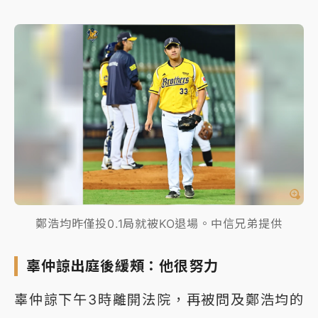
鄭浩均昨僅投0.1局就被KO退場。中信兄弟提供
辜仲諒出庭後緩頰：他很努力
辜仲諒下午3時離開法院，再被問及鄭浩均的