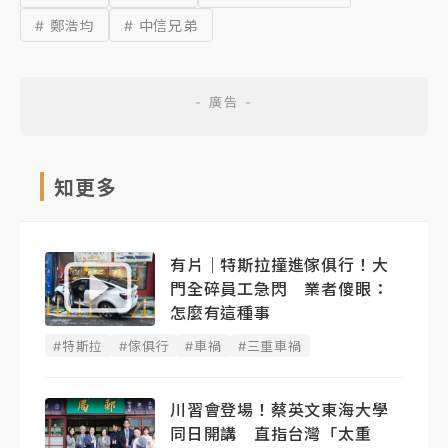
# 鄭浩均
# 中信兄弟
知更多
有片｜特斯拉撞進傢俱行！大
門全碎員工急閃 業者傻眼：
怎麼有這種事
#特斯拉
#傢俱行
#車禍
#三重車禍
川習會登場！蔡英文東海大學
同日開講 直指台灣「太重