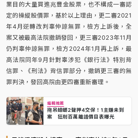
業目的大量買進兆豐金股票，也不構成一審認
定的操縱股價罪，基於以上理由，更二審2021
年4月逆轉改判辜仲諒無罪，檢方上訴後，全
案又被最高法院撤銷發回，更三審2023年11月
仍判辜仲諒無罪，檢方2024年1月再上訴，最
高法院同年9月針對辜涉犯《銀行法》特別背
信罪、《刑法》背信罪部分，撤銷更三審的無
罪判決，發回高院由更四審重新審理。
編輯推薦
拖吊蟑螂2聲押4交保！1主嫌未到
案 狂削百萬離譜價目表曝光