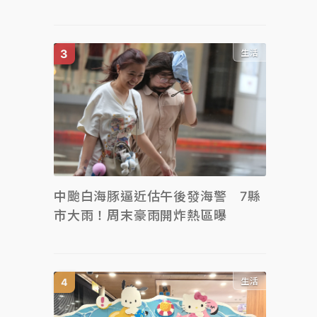
生活
中颱白海豚逼近估午後發海警 7縣
市大雨！周末豪雨開炸熱區曝
生活