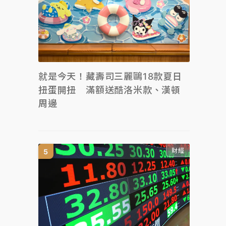
就是今天！藏壽司三麗鷗18款夏日
扭蛋開扭 滿額送酷洛米款、漢頓
周邊
財經