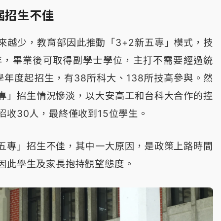
屆招生不佳
來越少，教育部因此推動「3+2新五專」模式，技
年，畢業後可取得副學士學位，主打不需要經過統
學年度起招生，有38所科大、138所技高參與。然
五專」招生情況慘淡，以大安高工和台科大合作的控
招收30人，最終僅收到15位學生。
新五專」招生不佳，其中一大原因，是政策上路時間
因此學生及家長抱持觀望態度。