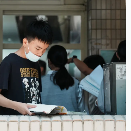
一度塞車 周六起展出延長至晚上7時
今重開羈押庭
到發紫」降雨熱區曝