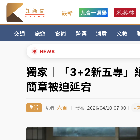
最新
女律師陳昱瑄詐慈濟10億！黃金158kg遭查
交通
旅遊
食尚
醫藥
消費
文教
暑假過三周才推「E宿新北打卡趣」！抽獎程
中信慈善基金會想增加董事人數！辜仲諒向法
NEWS
故宮《龍藏經》特展第2檔！今線上預約開賣
獨家｜「3+2新五專
▲
台東農業處長涉圖利渡假村！東檢抗告成功 
▼
簡章被迫延宕
父親節泡湯了！中颱白海豚雨彈轟3天 「紅
六百
2026/04/10 07:00
生活
#
記者
|
發布
女律師陳昱瑄詐慈濟10億！黃金158kg遭查
暑假過三周才推「E宿新北打卡趣」！抽獎程
中信慈善基金會想增加董事人數！辜仲諒向法