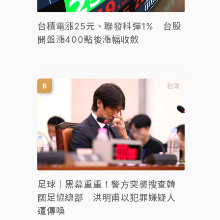
台積電漲25元、聯發科彈1% 台股
開盤漲400點後漲幅收斂
體育
足球｜黑幕重重！警方突襲搜查韓
國足協總部 洪明甫以犯罪嫌疑人
遭傳喚