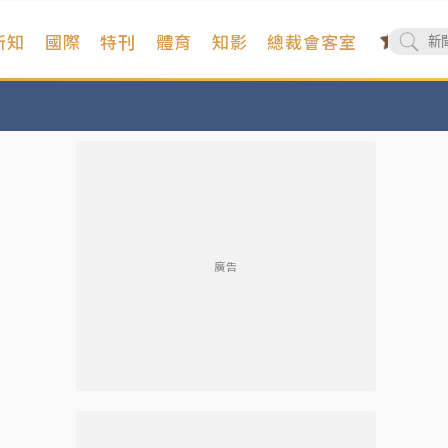
新知
國際
特刊
體育
知影
總裁會客室
廣告