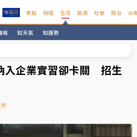
焦點
財經
生活
能源
社會
政治
AI
扣畫面曝光
職場
知天氣
知運勢
序複雜 觀旅局回應了
院聲請遭駁 理由曝光
一度塞車 周六起展出延長至晚上7時
」納入企業實習卻卡關 招生
今重開羈押庭
到發紫」降雨熱區曝
文教
扣畫面曝光
序複雜 觀旅局回應了
院聲請遭駁 理由曝光