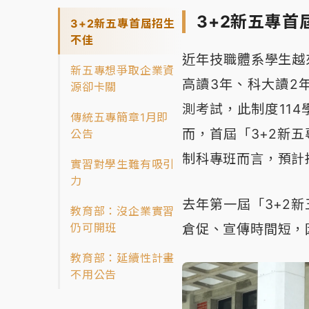
3+2新五專首
3+2新五專首屆招生
不佳
近年技職體系學生越
新五專想爭取企業資
高讀3年、科大讀2
源卻卡關
測考試，此制度114
傳統五專簡章1月即
而，首屆「3+2新
公告
制科專班而言，預計
實習對學生難有吸引
力
去年第一屆「3+2
教育部：沒企業實習
仍可開班
倉促、宣傳時間短，
教育部：延續性計畫
不用公告