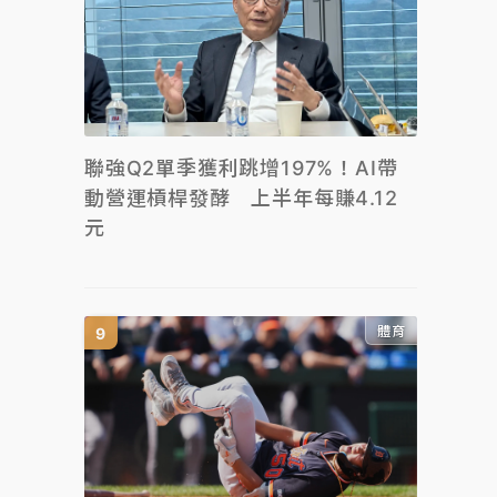
聯強Q2單季獲利跳增197%！AI帶
動營運槓桿發酵 上半年每賺4.12
元
體育