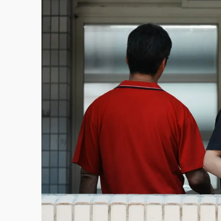
故宮《龍藏經》特展第2檔！今線上預約開賣
台東農業處長涉圖利渡假村！東檢抗告成功 
父親節泡湯了！中颱白海豚雨彈轟3天 「紅