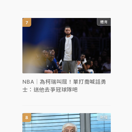
體育
NBA｜為柯瑞叫屈！單打喬喊話勇
士：送他去爭冠球隊吧
財經