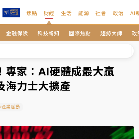
焦點
財經
生活
能源
社會
政治
AI
扣畫面曝光
金融保險
科技新知
國際焦點
趨勢大師
政
序複雜 觀旅局回應了
院聲請遭駁 理由曝光
一度塞車 周六起展出延長至晚上7時
！專家：AI硬體成最大贏
今重開羈押庭
及海力士大擴產
到發紫」降雨熱區曝
#產業脈動
扣畫面曝光
序複雜 觀旅局回應了
院聲請遭駁 理由曝光