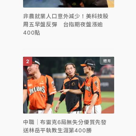
非農就業人口意外減少！美科技股
周五早盤反彈 台指期夜盤漲逾
400點
體育
中職｜布雷克6局無失分優質先發
送林岳平執教生涯第400勝