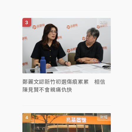
政治
鄭麗文認新竹初選傷痕累累 相信
陳見賢不會親痛仇快
財經