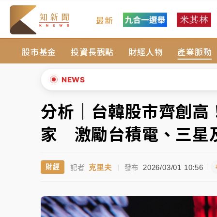
最新
女律師陳昱瑄詐慈濟10億！黃金158kg遭查
股市基金
投資長觀點
財經人物
產業脈動
暑假過三周才推「E宿新北打卡趣」！抽獎程
中信慈善基金會想增加董事人數！辜仲諒向法
NEWS
故宮《龍藏經》特展第2檔！今線上預約開賣
分析｜台韓股市齊創高
▲
台東農業處長涉圖利渡假村！東檢抗告成功 
▼
家 激勵台積電、三星
父親節泡湯了！中颱白海豚雨彈轟3天 「紅
克里夫
2026/03/01 10:56
財經
記者
|
發布
女律師陳昱瑄詐慈濟10億！黃金158kg遭查
暑假過三周才推「E宿新北打卡趣」！抽獎程
中信慈善基金會想增加董事人數！辜仲諒向法