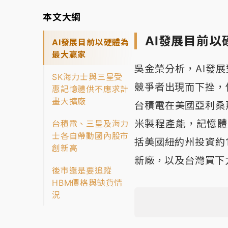
本文大綱
AI發展目前以
AI發展目前以硬體為
最大贏家
吳金榮分析，AI發
SK海力士與三星受
競爭者出現而下挫，
惠記憶體供不應求計
畫大擴廠
台積電在美國亞利桑
米製程產能，記憶體
台積電、三星及海力
士各自帶動國內股市
括美國紐約州投資約1
創新高
新廠，以及台灣買下
後市還是要追蹤
HBM價格與缺貨情
況