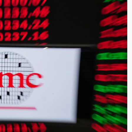
一度塞車 周六起展出延長至晚上7時
今重開羈押庭
到發紫」降雨熱區曝