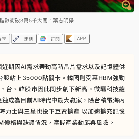
指數衝破3萬5千大關。葉志明攝
APP
分享
連結
訂閱
近期因AI需求帶動高階晶片需求以及記憶體供
股站上35000點關卡。韓國則受惠HBM強勁
漲，台、韓股市因此同步創下新高。微驅科技總
應鏈成為目前AI時代中最大贏家，除台積電海內
海力士與三星也投下巨資擴產 以加速擴充記憶
BM價格與缺貨情況，掌握產業動能與風險。