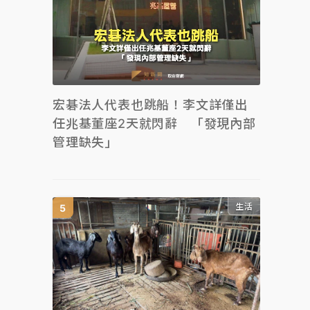
宏碁法人代表也跳船！李文詳僅出
任兆基董座2天就閃辭 「發現內部
管理缺失」
生活