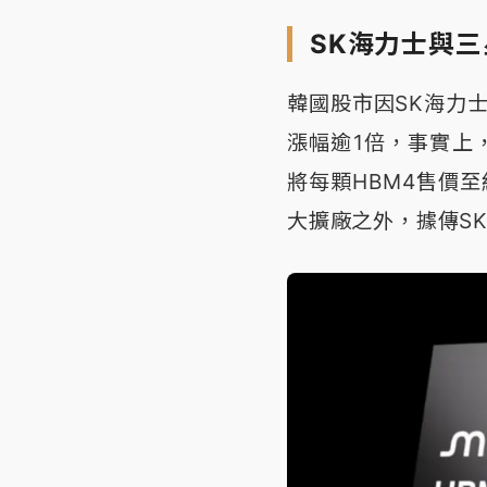
SK海力士與
韓國股市因SK海力
漲幅逾1倍，事實上
將每顆HBM4售價至
大擴廠之外，據傳S