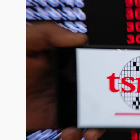
故宮《龍藏經》特展第2檔！今線上預約開賣
台東農業處長涉圖利渡假村！東檢抗告成功 
父親節泡湯了！中颱白海豚雨彈轟3天 「紅