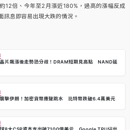
約12倍、今年至2月漲近180%，過高的漲幅反成
面訊息即容易出現大跌的情況。
薦
晶片飆漲後走勢恐分歧！DRAM短期見高點 NAND延
薦
襲擊伊朗！加密貨幣應聲跳水 比特幣跌破6.4萬美元
薦
球8大CSP資本支出破7100億美元 Google TPU佔出