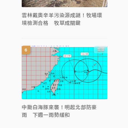
雲林戴奧辛羊污染源成謎！牧場環
境檢測合格 牧草成關鍵
生活
中颱白海豚來襲！明起北部防豪
雨 下週一雨勢緩和