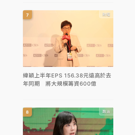
財經
緯穎上半年EPS 156.38元遠高於去
年同期 將大規模籌資600億
政治