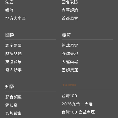
法庭
國會攻防
暖流
內幕評論
地方大小事
首都風雲
國際
體育
寰宇要聞
籃球風雲
熱搜話題
野球天地
東協萬象
大運動場
奇人妙事
巴黎奧運
知影
台灣100
影音頻道
2026九合一大選
鴿知窩
台灣100 公益專區
影片故事