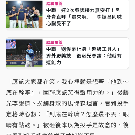
編輯推薦
中職｜連2次參與接力無安打！呂
彥青直呼「還來啊」 李振昌則喊
心臟受不了
編輯推薦
中職｜劉俊豪化身「超級工具人」
秀外野美技 後藤光尊讚：他就有
這能力
「應該大家都在笑，我心裡就是想著『他到～
底在幹嘛』，國輝應該笑得蠻用力的。」後藤
光尊說道。挨觸身球的馬傑森坦言，看到投手
定格時心想：「到底在幹嘛？怎麼還不丟，眼
睛有點乾。」被砸後本以為投手是故意的，後