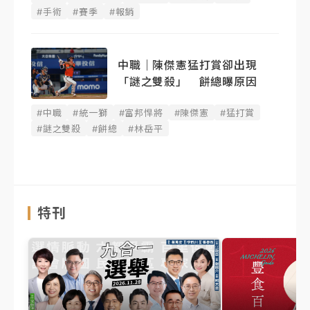
#手術
#賽季
#報銷
中職｜陳傑憲猛打賞卻出現
「謎之雙殺」 餅總曝原因
#中職
#統一獅
#富邦悍將
#陳傑憲
#猛打賞
#謎之雙殺
#餅總
#林岳平
特刊