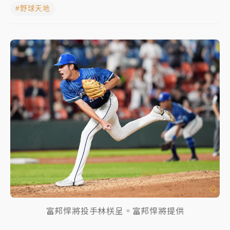
#野球天地
中颱白海豚進逼！台北喜來登圍籬傾倒砸傷人 民權西
路鷹架倒塌壓2車
有片｜
白海豚暴風圈逼近！新北淡水赫見龍捲風 榕樹
連根拔起
中颱白海豚風雨來了！中部以北防豪雨 今晚、明天影
響最劇烈
白海豚逼近！北市水門只出不進 未移置車輛最高罰
4800＋拖吊費
富邦悍將投手林栚呈。富邦悍將提供