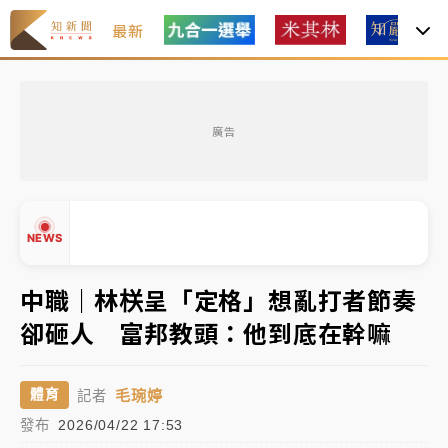
最新
油價持續凍漲！ 中油宣布下周一汽柴油價格維持不變
廣告
中颱白海豚進逼！台北喜來登圍籬傾倒砸傷人 民權西
路鷹架倒塌壓2車
有片｜
白海豚暴風圈逼近！新北淡水赫見龍捲風 榕樹
NEWS
連根拔起
中颱白海豚風雨來了！中部以北防豪雨 今晚、明天影
中職｜林栚呈「定格」想亂打者節奏
響最劇烈
卻砸人 富邦教頭：他到底在幹嘛
白海豚逼近！北市水門只出不進 未移置車輛最高罰
▲
4800＋拖吊費
▼
毛琬婷
體育
記者
油價持續凍漲！ 中油宣布下周一汽柴油價格維持不變
發布
2026/04/22 17:53