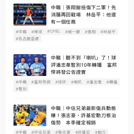
中職｜張翔腳扭傷下二軍！先
消腫再回戰場 林岳平：他還
有一個任務
#CPBL
#中職
#棒球
#統一獅
#張翔
#林岳平
#名古屋亞運
中職｜聽不到「喇叭」了！球
評潘忠韋暫別10年轉播 富邦
悍將發公告證實
#中職
#富邦悍將
#球評
#喇叭
#潘忠韋
#轉播
#暫別
中職｜中信兄弟最新傷兵動態
曝！張志豪、許基宏動刀根治
傷勢 本季確定報銷
#中職
#中信兄弟
#張志豪
#許基宏
#動刀