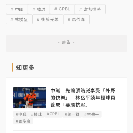
# CPBL
# 中職
# 棒球
# 富邦悍將
# 林栚呈
# 後藤光尊
# 馬傑森
知更多
中職｜先讓張皓崴享受「外野
的快樂」 林岳平談年輕球員
養成「要能抗壓」
#CPBL
#中職
#棒球
#統一獅
#林岳平
#張皓崴