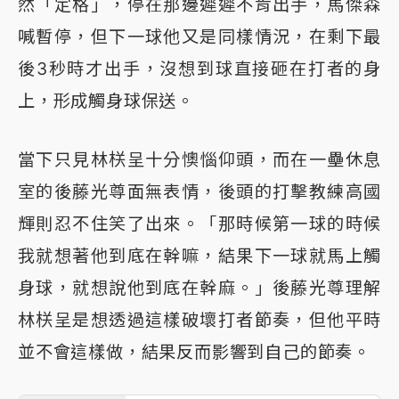
然「定格」，停在那邊遲遲不肯出手，馬傑森
喊暫停，但下一球他又是同樣情況，在剩下最
後3秒時才出手，沒想到球直接砸在打者的身
上，形成觸身球保送。
當下只見林栚呈十分懊惱仰頭，而在一壘休息
室的後藤光尊面無表情，後頭的打擊教練高國
輝則忍不住笑了出來。「那時候第一球的時候
我就想著他到底在幹嘛，結果下一球就馬上觸
身球，就想說他到底在幹麻。」後藤光尊理解
林栚呈是想透過這樣破壞打者節奏，但他平時
並不會這樣做，結果反而影響到自己的節奏。