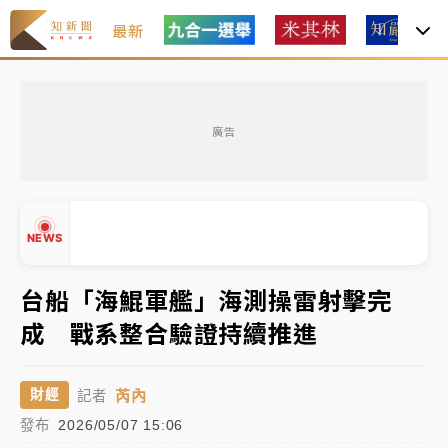
最新
中租控股7月營收創今年新高 前7月獲利成長6%
廣告
獨家｜
和欣客運總裁逝世！少東涉洗錢遭收押 戴手銬
腳鐐提前奔靈堂畫面曝
處置制度大變革！ 證交所今起縮短股票「關禁閉」天
NEWS
數與撮合時間
台船「海鯤軍艦」海測操雷射擊完
才續任就飛美國大學面試 清大校長高為元致歉：機會
到來時引起我的好奇
成 戰系整合驗證持續推進
▲
白海豚颱風解除海警 西南風來了！4縣市大雨特報、各
▼
地午後雷雨
芮內
財經
記者
發布
2026/05/07 15:06
分析｜
7月營收甫首破單月9000億元下半年續旺指