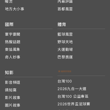
暖流
內幕評論
地方大小事
首都風雲
國際
體育
寰宇要聞
籃球風雲
熱搜話題
野球天地
東協萬象
大運動場
奇人妙事
巴黎奧運
知影
台灣100
影音頻道
2026九合一大選
鴿知窩
台灣100 公益專區
影片故事
2026世界盃足球賽
圖片故事