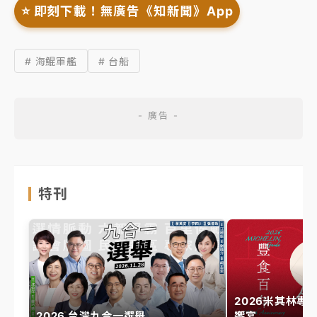
⭐️ 即刻下載！無廣告《知新聞》App
# 海鯤軍艦
# 台船
特刊
2026米其林專
2026 台灣九合一選舉
饗宴