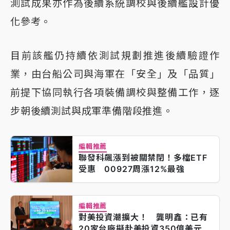
測試成果亦作為後續系統調校與後續艦設計優
化參考。
目前該艦仍持續依測試規劃推進後續驗證作
業，由台船公司與海軍在「安全」及「品質」
前提下協同執行各項裝備調校與整備工作，逐
步朝後續測試與成軍準備階段推進。
編輯推薦
聯發科飆漲到被關禁閉！多檔ETF
受惠 00927周漲12%最強
編輯推薦
對美投資潮擴大！ 龔明鑫：已有
20家台廠擬赴美投資350億美元