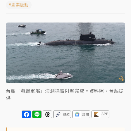
標？ 鴻海本週法說法人關注的四大重點
#產業脈動
NBA｜
傳奇名帥驚傳離世！曾以「瘋狂籃球」震撼聯
盟 兩大愛徒向他致
中租控股7月營收創今年新高 前7月獲利成長6%
獨家｜
和欣客運總裁逝世！少東涉洗錢遭收押 戴手銬
腳鐐提前奔靈堂畫面曝
處置制度大變革！ 證交所今起縮短股票「關禁閉」天
數與撮合時間
才續任就飛美國大學面試 清大校長高為元致歉：機會
台船「海鯤軍艦」海測操雷射擊完成。資料照。台船提
到來時引起我的好奇
供
白海豚颱風解除海警 西南風來了！4縣市大雨特報、各
地午後雷雨
APP
連結
訂閱
分析｜
7月營收甫首破單月9000億元下半年續旺指