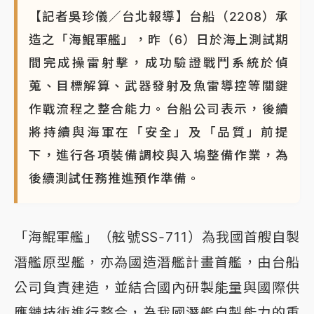
標？ 鴻海本週法說法人關注的四大重點
【記者吳珍儀／台北報導】台船（2208）承
NBA｜
傳奇名帥驚傳離世！曾以「瘋狂籃球」震撼聯
造之「海鯤軍艦」，昨（6）日於海上測試期
盟 兩大愛徒向他致
間完成操雷射擊，成功驗證戰鬥系統於偵
蒐、目標解算、武器發射及魚雷導控等關鍵
作戰流程之整合能力。台船公司表示，後續
將持續與海軍在「安全」及「品質」前提
下，進行各項裝備調校與入塢整備作業，為
後續測試任務推進預作準備。
「海鯤軍艦」（舷號SS-711）為我國首艘自製
潛艦原型艦，亦為國造潛艦計畫首艦，由台船
公司負責建造，並結合國內研製能量與國際供
應鏈技術進行整合，為我國潛艦自製能力的重