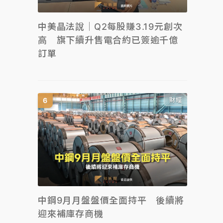
中美晶法說｜Q2每股賺3.19元創次
高 旗下續升售電合約已簽逾千億
訂單
財經
中鋼9月月盤盤價全面持平 後續將
迎來補庫存商機