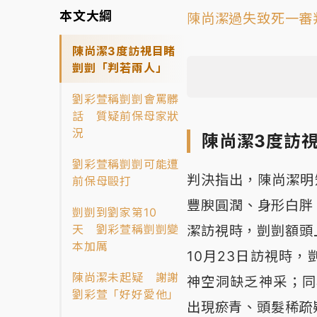
本文大綱
陳尚潔過失致死一審
陳尚潔3度訪視目睹
剴剴「判若兩人」
劉彩萱稱剴剴會罵髒
話 質疑前保母家狀
況
陳尚潔3度訪
劉彩萱稱剴剴可能遭
判決指出，陳尚潔明
前保母毆打
豐腴圓潤、身形白胖
剴剴到劉家第10
天 劉彩萱稱剴剴變
潔訪視時，剴剴額頭
本加厲
10月23日訪視時
陳尚潔未起疑 謝謝
神空洞缺乏神采；同
劉彩萱「好好愛他」
出現瘀青、頭髮稀疏