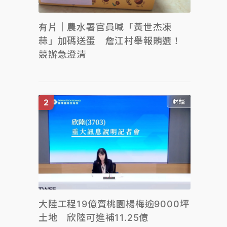
有片｜農水署官員喊「黃世杰凍
蒜」加碼送蛋 詹江村舉報賄選！
競辦急澄清
財經
大陸工程19億賣桃園楊梅逾9000坪
土地 欣陸可進補11.25億