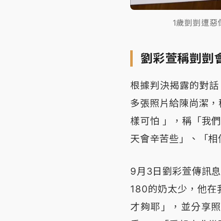
1歲剴剴遭
劉彩萱稱剴剴
根據判決揭露的對話
多張照片給陳尚潔，
樣可怕 」，稱「我
天會辛苦些」、「相
9月3日劉彩萱傳訊
180的奶太少，他
才夠耶」，並分享