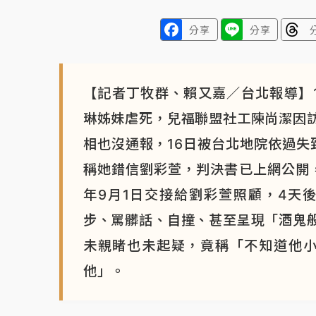
分享
分享
【記者丁牧群、賴又嘉／台北報導】1
琳姊妹虐死，兒福聯盟社工陳尚潔因
相也沒通報，16日被台北地院依過失
稱她錯信劉彩萱，判決書已上網公開，
年9月1日交接給劉彩萱照顧，4天
步、罵髒話、自撞、甚至呈現「酒鬼
未親睹也未起疑，竟稱「不知道他小
他」。