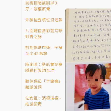
訪視目睹剴剴掉3
牙、暴瘦瘀青
未積極查核也沒通報
片面聽信劉彩萱荒謬
卸責之詞
剴剴慘遭虐死 全身
至少42傷勢
陳尚潔：劉彩萱刻意
隱瞞但說詞合理
聽信保母「羊癲瘋」
離譜說詞
法官批：消極漠視、
推諉卸責