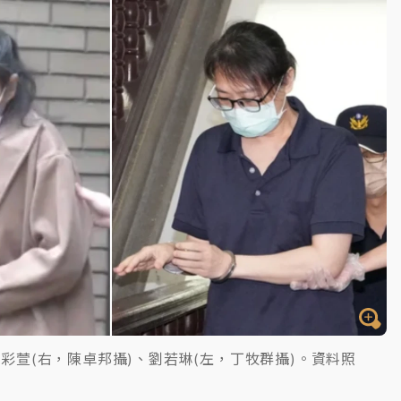
彩萱(右，陳卓邦攝)、劉若琳(左，丁牧群攝)。資料照