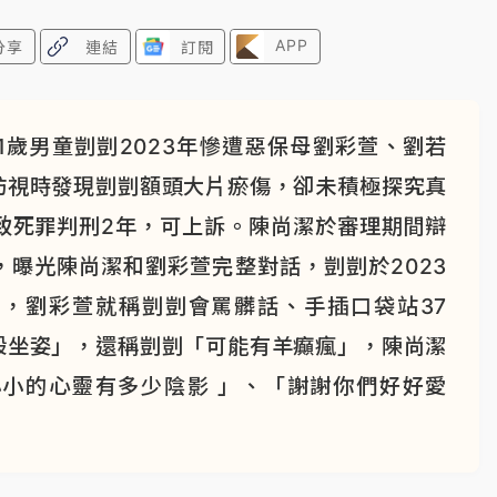
APP
分享
連結
訂閱
歲男童剴剴2023年慘遭惡保母劉彩萱、劉若
訪視時發現剴剴額頭大片瘀傷，卻未積極探究真
致死罪判刑2年，可上訴。陳尚潔於審理期間辯
曝光陳尚潔和劉彩萱完整對話，剴剴於2023
後，劉彩萱就稱剴剴會罵髒話、手插口袋站37
般坐姿」，還稱剴剴「可能有羊癲瘋」，陳尚潔
小的心靈有多少陰影 」、「謝謝你們好好愛