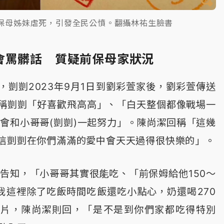
惡保母姊妹虐死，引發全民公憤。翻攝林祐生臉書
會罵髒話 質疑前保母家狀況
，剴剴2023年9月1日到劉彩萱家後，劉彩萱傳送
稱剴剴「好喜歡飛高高」、「白天整個都像戰場一
們會和小哥哥(剴剴)一起努力」。陳尚潔回稱「這幾
信剴剴在你們滿滿的愛中會天天過得很快樂的」。
息告知，「小哥哥其實很能吃、「前保姆給他150～
在我這裡除了吃飯時間吃飯還吃小點心，奶還喝270
照片，陳尚潔則回，「是不是到你們家都吃得特別