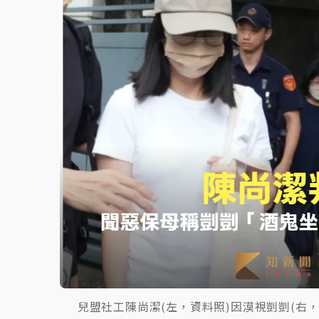
故宮《龍藏經》特展第2檔！今線上預約開賣
台東農業處長涉圖利渡假村！東檢抗告成功 
父親節泡湯了！中颱白海豚雨彈轟3天 「紅
兒盟社工陳尚潔(左，資料照)因漠視剴剴(右