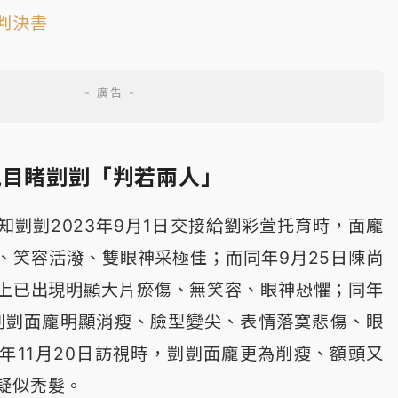
判決書
視目睹剴剴「判若兩人」
知剴剴2023年9月1日交接給劉彩萱托育時，面龐
、笑容活潑、雙眼神采極佳；而同年9月25日陳尚
上已出現明顯大片瘀傷、無笑容、眼神恐懼；同年
，剴剴面龐明顯消瘦、臉型變尖、表情落寞悲傷、眼
年11月20日訪視時，剴剴面龐更為削瘦、額頭又
疑似禿髮。