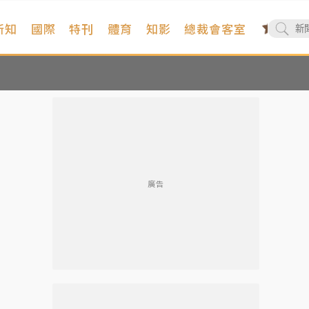
新知
國際
特刊
體育
知影
總裁會客室
廣告