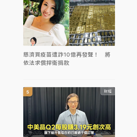
慈濟買疫苗遭詐10億再發聲！ 將
依法求償捍衛捐款
財經