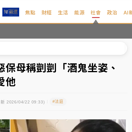
焦點
財經
生活
能源
社會
政治
AI
扣畫面曝光
序複雜 觀旅局回應了
院聲請遭駁 理由曝光
一度塞車 周六起展出延長至晚上7時
惡保母稱剴剴「酒鬼坐姿、
今重開羈押庭
愛他
到發紫」降雨熱區曝
#法庭
扣畫面曝光
新 2026/04/22 09:33)
序複雜 觀旅局回應了
院聲請遭駁 理由曝光