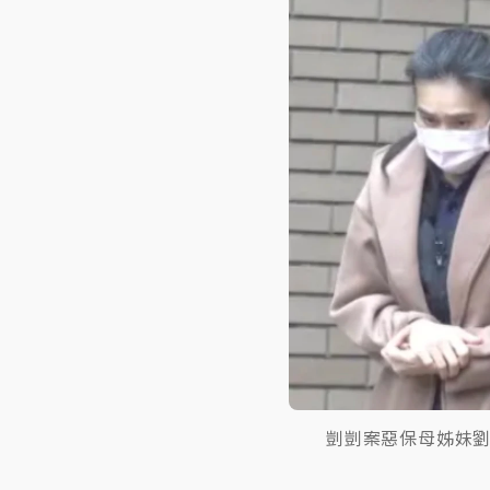
剴剴案惡保母姊妹劉