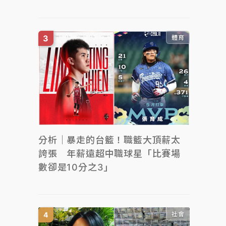
體育
分析｜暴走的台籃！職籃大頂薪太
誇張 年薪遠超中職球星「比賽場
數卻是10分之3」
社會