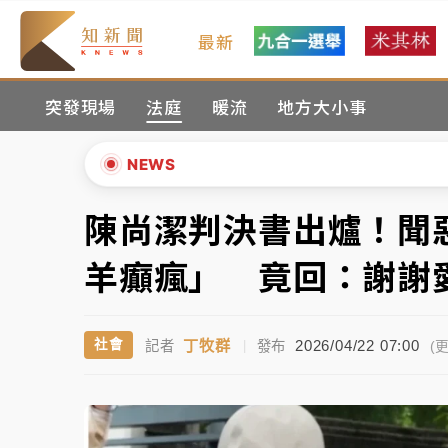
最新
女律師陳昱瑄詐慈濟10億！黃金158kg遭查
突發現場
法庭
暖流
地方大小事
暑假過三周才推「E宿新北打卡趣」！抽獎程
中信慈善基金會想增加董事人數！辜仲諒向法
NEWS
故宮《龍藏經》特展第2檔！今線上預約開賣
陳尚潔判決書出爐！聞
▲
台東農業處長涉圖利渡假村！東檢抗告成功 
▼
羊癲瘋」 竟回：謝謝
父親節泡湯了！中颱白海豚雨彈轟3天 「紅
丁牧群
2026/04/22 07:00
社會
記者
|
發布
女律師陳昱瑄詐慈濟10億！黃金158kg遭查
(更
暑假過三周才推「E宿新北打卡趣」！抽獎程
中信慈善基金會想增加董事人數！辜仲諒向法