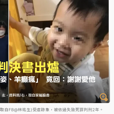
一度塞車 周六起展出延長至晚上7時
今重開羈押庭
到發紫」降雨熱區曝
，取自FB@林祐生)受虐跡象，被依過失致死罪判刑2年。