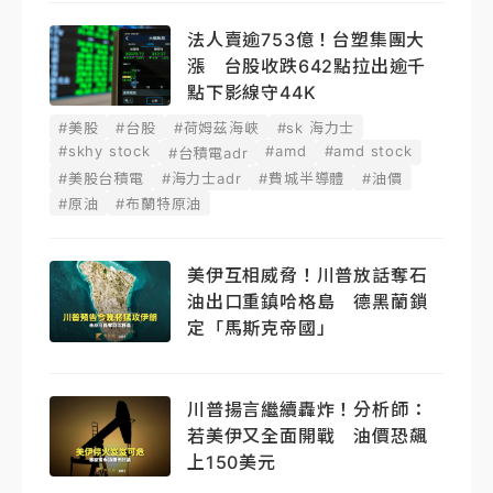
法人賣逾753億！台塑集團大
漲 台股收跌642點拉出逾千
點下影線守44K
#美股
#台股
#荷姆茲海峽
#sk 海力士
#skhy stock
#amd
#amd stock
#台積電adr
#美股台積電
#海力士adr
#費城半導體
#油價
#原油
#布蘭特原油
美伊互相威脅！川普放話奪石
油出口重鎮哈格島 德黑蘭鎖
定「馬斯克帝國」
川普揚言繼續轟炸！分析師：
若美伊又全面開戰 油價恐飆
上150美元