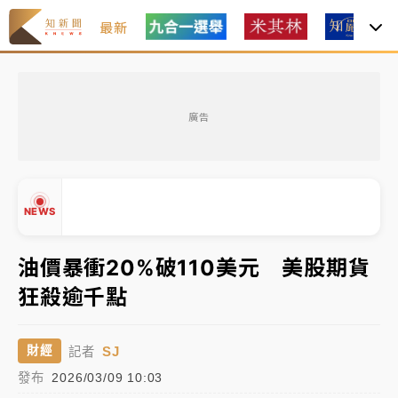
最新
女律師陳昱瑄詐慈濟10億！黃金158kg遭查扣畫面曝光
廣告
暑假過三周才推「E宿新北打卡趣」！抽獎程序複雜 觀
旅局回應了
中信慈善基金會想增加董事人數！辜仲諒向法院聲請遭
NEWS
駁 理由曝光
故宮《龍藏經》特展第2檔！今線上預約開賣一度塞車
油價暴衝20%破110美元 美股期貨
周六起展出延長至晚上7時
狂殺逾千點
台東農業處長涉圖利渡假村！東檢抗告成功 今重開羈
▲
押庭
▼
SJ
財經
記者
父親節泡湯了！中颱白海豚雨彈轟3天 「紅到發紫」降
發布
2026/03/09 10:03
雨熱區曝