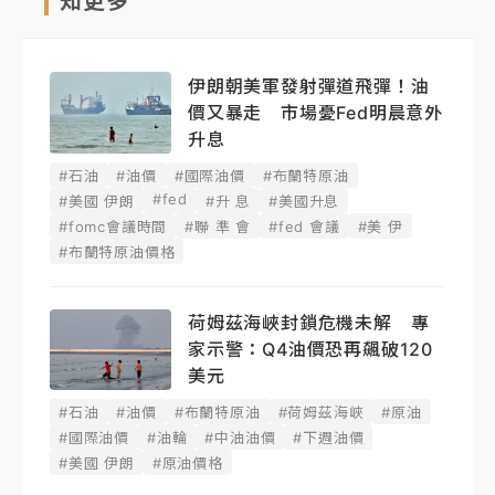
知更多
伊朗朝美軍發射彈道飛彈！油
價又暴走 市場憂Fed明晨意外
升息
#石油
#油價
#國際油價
#布蘭特原油
#fed
#美國 伊朗
#升 息
#美國升息
#fomc會議時間
#聯 準 會
#fed 會議
#美 伊
#布蘭特原油價格
荷姆茲海峽封鎖危機未解 專
家示警：Q4油價恐再飆破120
美元
#石油
#油價
#布蘭特原油
#荷姆茲海峽
#原油
#國際油價
#油輪
#中油油價
#下週油價
#美國 伊朗
#原油價格