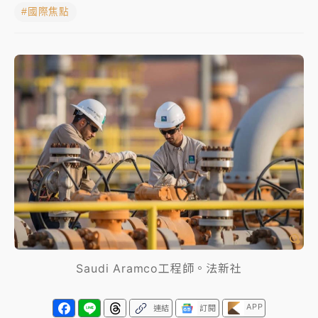
#國際焦點
女律師陳昱瑄詐慈濟10億！黃金158kg遭查扣畫面曝光
暑假過三周才推「E宿新北打卡趣」！抽獎程序複雜 觀
旅局回應了
中信慈善基金會想增加董事人數！辜仲諒向法院聲請遭
駁 理由曝光
故宮《龍藏經》特展第2檔！今線上預約開賣一度塞車
周六起展出延長至晚上7時
台東農業處長涉圖利渡假村！東檢抗告成功 今重開羈
押庭
父親節泡湯了！中颱白海豚雨彈轟3天 「紅到發紫」降
雨熱區曝
Saudi Aramco工程師。法新社
APP
連結
訂閱