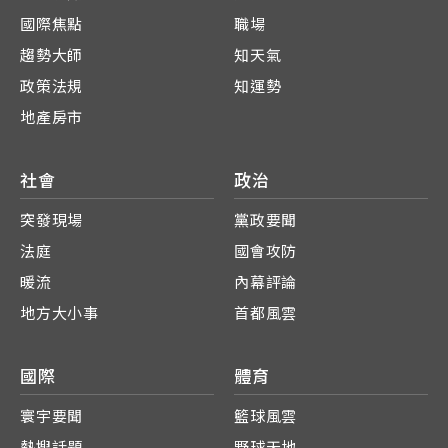
國際焦點
職場
趨勢大師
知天氣
政策法規
知運勢
地產房市
社會
政治
突發現場
黨政要聞
法庭
國會攻防
暖流
內幕評論
地方大小事
首都風雲
國際
體育
寰宇要聞
籃球風雲
熱搜話題
野球天地