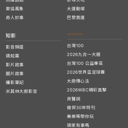
東協萬象
大運動場
奇人妙事
巴黎奧運
知影
台灣100
影音頻道
2026九合一大選
鴿知窩
台灣100 公益專區
影片故事
2026世界盃足球賽
圖片故事
大廚傳心法
攝影筆記
2026WBC精彩直擊
米其林大廚影音
良醫說
健保30年特刊
美樂蒂帶你玩
頭家有事嗎