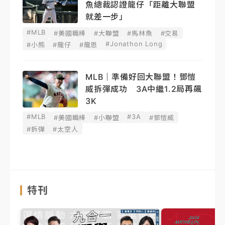
魚總裁認證龍仔「距離大聯盟
就差一步」
#MLB
#美國職棒
#大聯盟
#馬林魚
#交易
#Jonathon Long
#小熊
#龍仔
#龍恩
MLB｜準備好回大聯盟！鄧愷
威拆彈成功 3A中繼1.2局再飆
3K
#MLB
#3A
#美國職棒
#小聯盟
#鄧愷威
#拆彈
#太空人
特刊