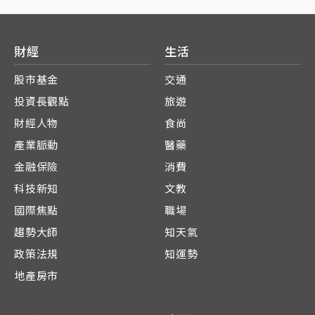
財經
生活
股市基金
交通
投資長觀點
旅遊
財經人物
食尚
產業脈動
醫藥
金融保險
消費
科技新知
文教
國際焦點
職場
趨勢大師
知天氣
政策法規
知運勢
地產房市