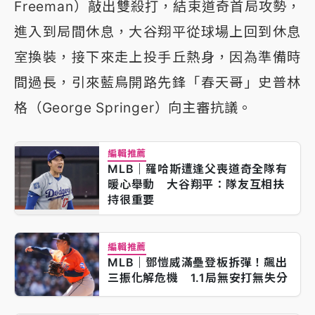
Freeman）敲出雙殺打，結束道奇首局攻勢，
進入到局間休息，大谷翔平從球場上回到休息
室換裝，接下來走上投手丘熱身，因為準備時
間過長，引來藍鳥開路先鋒「春天哥」史普林
格（George Springer）向主審抗議。
編輯推薦
MLB｜羅哈斯遭逢父喪道奇全隊有
暖心舉動 大谷翔平：隊友互相扶
持很重要
編輯推薦
MLB｜鄧愷威滿壘登板拆彈！飆出
三振化解危機 1.1局無安打無失分