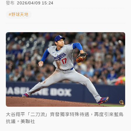
發布
2026/04/09 15:24
中颱白海豚進逼！台北喜來登圍籬傾倒砸傷人 民權西
#野球天地
路鷹架倒塌壓2車
有片｜
白海豚暴風圈逼近！新北淡水赫見龍捲風 榕樹
連根拔起
中颱白海豚風雨來了！中部以北防豪雨 今晚、明天影
響最劇烈
白海豚逼近！北市水門只出不進 未移置車輛最高罰
4800＋拖吊費
大谷翔平「二刀流」齊發獨享特殊待遇，再度引來藍鳥
抗議。美聯社