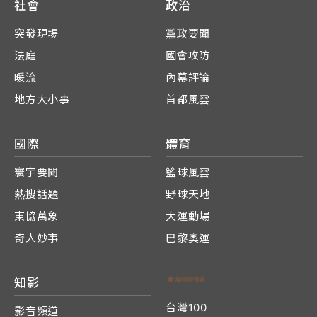
社會
政治
突發現場
黨政要聞
法庭
國會攻防
暖流
內幕評論
地方大小事
首都風雲
國際
體育
寰宇要聞
籃球風雲
熱搜話題
野球天地
東協萬象
大運動場
奇人妙事
巴黎奧運
知影
台灣100
影音頻道