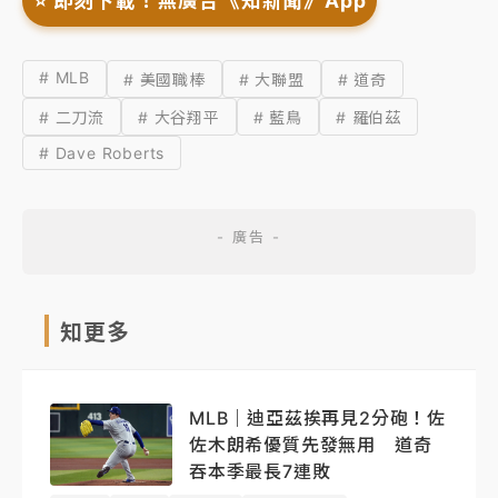
⭐️ 即刻下載！無廣告《知新聞》App
# MLB
# 美國職棒
# 大聯盟
# 道奇
# 二刀流
# 大谷翔平
# 藍鳥
# 羅伯茲
# Dave Roberts
知更多
MLB｜迪亞茲挨再見2分砲！佐
佐木朗希優質先發無用 道奇
吞本季最長7連敗