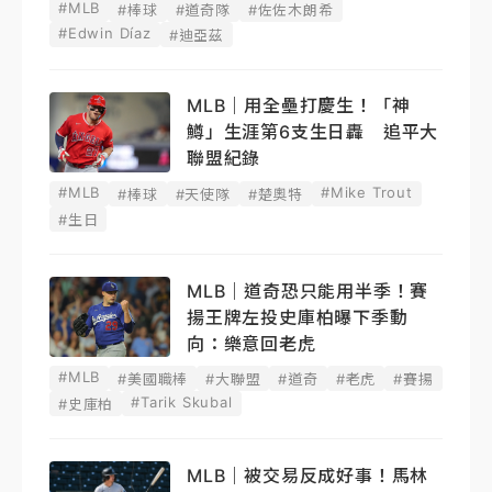
#MLB
#棒球
#道奇隊
#佐佐木朗希
#Edwin Díaz
#迪亞茲
MLB｜用全壘打慶生！「神
鱒」生涯第6支生日轟 追平大
聯盟紀錄
#MLB
#Mike Trout
#棒球
#天使隊
#楚奧特
#生日
MLB｜道奇恐只能用半季！賽
揚王牌左投史庫柏曝下季動
向：樂意回老虎
#MLB
#美國職棒
#大聯盟
#道奇
#老虎
#賽揚
#Tarik Skubal
#史庫柏
MLB｜被交易反成好事！馬林