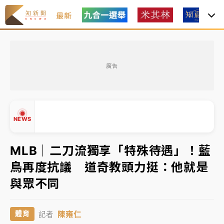
最新
油價持續凍漲！ 中油宣布下周一汽柴油價格維持不變
廣告
中颱白海豚進逼！台北喜來登圍籬傾倒砸傷人 民權西
路鷹架倒塌壓2車
有片｜
白海豚暴風圈逼近！新北淡水赫見龍捲風 榕樹
NEWS
連根拔起
中颱白海豚風雨來了！中部以北防豪雨 今晚、明天影
MLB｜二刀流獨享「特殊待遇」！藍
響最劇烈
鳥再度抗議 道奇教頭力挺：他就是
白海豚逼近！北市水門只出不進 未移置車輛最高罰
▲
與眾不同
4800＋拖吊費
▼
油價持續凍漲！ 中油宣布下周一汽柴油價格維持不變
陳雍仁
體育
記者