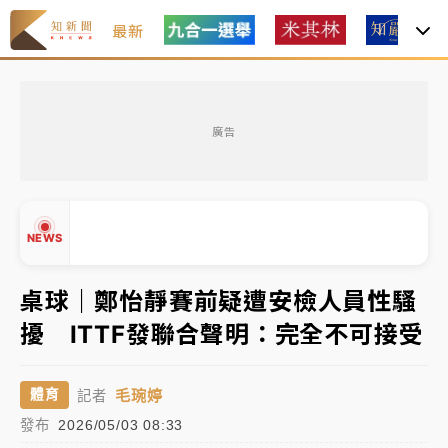
最新
女律師陳昱瑄詐慈濟10億！黃金158kg遭查扣畫面曝光
廣告
暑假過三周才推「E宿新北打卡趣」！抽獎程序複雜 觀
旅局回應了
中信慈善基金會想增加董事人數！辜仲諒向法院聲請遭
NEWS
駁 理由曝光
故宮《龍藏經》特展第2檔！今線上預約開賣一度塞車
桌球｜鄭怡靜賽前疑遭安檢人員性騷
周六起展出延長至晚上7時
擾 ITTF發聯合聲明：完全不可接受
台東農業處長涉圖利渡假村！東檢抗告成功 今重開羈
▲
押庭
▼
毛琬婷
體育
記者
父親節泡湯了！中颱白海豚雨彈轟3天 「紅到發紫」降
發布
2026/05/03 08:33
雨熱區曝