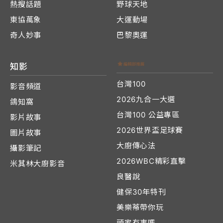
熱搜話題
野球天地
東協萬象
大運動場
奇人妙事
巴黎奧運
知影
台灣100
影音頻道
2026九合一大選
鴿知窩
台灣100 公益專區
影片故事
2026世界盃足球賽
圖片故事
大廚傳心法
攝影筆記
2026WBC精彩直擊
米其林大廚影音
良醫說
健保30年特刊
美樂蒂帶你玩
頭家有事嗎