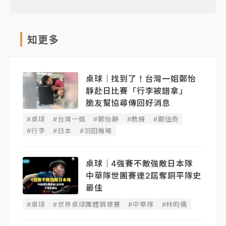
知更多
桌球｜找到了！台灣一姐鄭怡
靜赴日比賽「行李被錯拿」
脆友幫協尋傳回好消息
#桌球
#台灣一姐
#鄭怡靜
#教練
#鄭佳奇
#行李
#日本
#羽田機場
桌球｜4強賽不敵強敵日本隊
中華隊世團賽連2屆奪銅平隊史
最佳
#桌球
#世界桌球團體錦標賽
#中華隊
#林昀儒