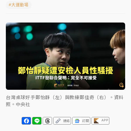
#大運動場
女律師陳昱瑄詐慈濟10億！黃金158kg遭查扣畫面曝光
暑假過三周才推「E宿新北打卡趣」！抽獎程序複雜 觀
旅局回應了
中信慈善基金會想增加董事人數！辜仲諒向法院聲請遭
駁 理由曝光
故宮《龍藏經》特展第2檔！今線上預約開賣一度塞車
周六起展出延長至晚上7時
台東農業處長涉圖利渡假村！東檢抗告成功 今重開羈
押庭
台灣桌球好手鄭怡靜（左）與教練鄭佳奇（右）。資料
父親節泡湯了！中颱白海豚雨彈轟3天 「紅到發紫」降
照。中央社
雨熱區曝
APP
連結
訂閱