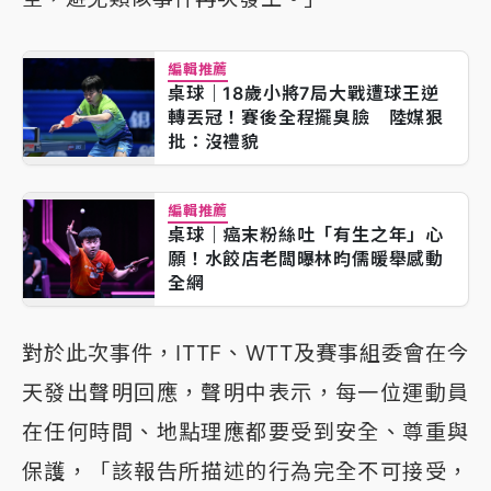
編輯推薦
桌球｜18歲小將7局大戰遭球王逆
轉丟冠！賽後全程擺臭臉 陸媒狠
批：沒禮貌
編輯推薦
桌球｜癌末粉絲吐「有生之年」心
願！水餃店老闆曝林昀儒暖舉感動
全網
對於此次事件，ITTF、WTT及賽事組委會在今
天發出聲明回應，聲明中表示，每一位運動員
在任何時間、地點理應都要受到安全、尊重與
保護，「該報告所描述的行為完全不可接受，