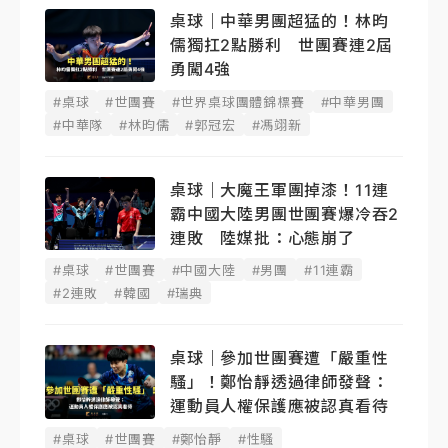
桌球｜中華男團超猛的！林昀
儒獨扛2點勝利 世團賽連2屆
勇闖4強
#桌球
#世團賽
#世界桌球團體錦標賽
#中華男團
#中華隊
#林昀儒
#郭冠宏
#馮翊新
桌球｜大魔王軍團掉漆！11連
霸中國大陸男團世團賽爆冷吞2
連敗 陸媒批：心態崩了
#桌球
#世團賽
#中國大陸
#男團
#11連霸
#2連敗
#韓國
#瑞典
桌球｜參加世團賽遭「嚴重性
騷」！鄭怡靜透過律師發聲：
運動員人權保護應被認真看待
#桌球
#世團賽
#鄭怡靜
#性騷