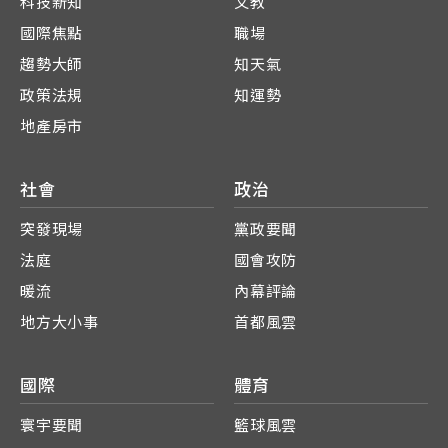
科技新知
文教
國際焦點
職場
趨勢大師
知天氣
政策法規
知運勢
地產房市
社會
政治
突發現場
黨政要聞
法庭
國會攻防
暖流
內幕評論
地方大小事
首都風雲
國際
體育
寰宇要聞
籃球風雲