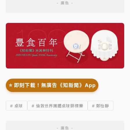
⭐️ 即刻下載！無廣告《知新聞》App
# 桌球
# 倫敦世界團體桌球錦標賽
# 鄭怡靜