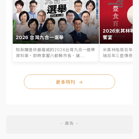
2026米其林專
2026 台灣九合一選舉
饗宴
知新聞提供最權威的2026台灣九合一選舉
米其林指南百年之
資料庫。即時掌握六都縣市長、議...
瑞百年三星傳奇、台
更多特刊
→