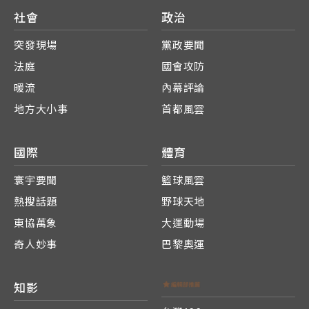
社會
政治
突發現場
黨政要聞
法庭
國會攻防
暖流
內幕評論
地方大小事
首都風雲
國際
體育
寰宇要聞
籃球風雲
熱搜話題
野球天地
東協萬象
大運動場
奇人妙事
巴黎奧運
知影