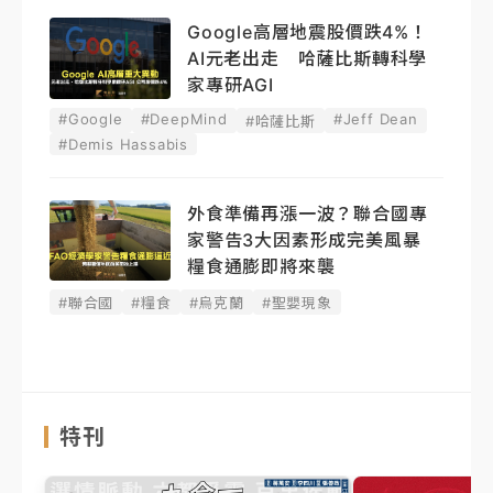
Google高層地震股價跌4%！
AI元老出走 哈薩比斯轉科學
家專研AGI
#Google
#DeepMind
#Jeff Dean
#哈薩比斯
#Demis Hassabis
外食準備再漲一波？聯合國專
家警告3大因素形成完美風暴
糧食通膨即將來襲
#聯合國
#糧食
#烏克蘭
#聖嬰現象
特刊