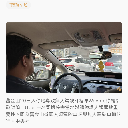
#熱搜話題
女律師陳昱瑄詐慈濟10億！黃金158kg遭查扣畫面曝光
台積電殺35元、台股跌近300點 被動元件、低軌衛星
及載板皆走弱
中信慈善基金會想增加董事人數！辜仲諒向法院聲請遭
駁 理由曝光
故宮《龍藏經》特展第2檔！今線上預約開賣一度塞車
周六起展出延長至晚上7時
台東農業處長涉圖利渡假村！東檢抗告成功 今重開羈
押庭
舊金山20日大停電導致無人駕駛計程車Waymo停擺引
父親節泡湯了！中颱白海豚雨彈轟3天 「紅到發紫」降
雨熱區曝
發討論。Uber一名司機投書當地媒體強調人類駕駛重
要性。圖為舊金山街頭人類駕駛車輛與無人駕駛車輛並
行。中央社