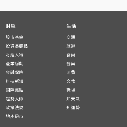
財經
生活
股市基金
交通
投資長觀點
旅遊
財經人物
食尚
產業脈動
醫藥
金融保險
消費
科技新知
文教
國際焦點
職場
趨勢大師
知天氣
政策法規
知運勢
地產房市