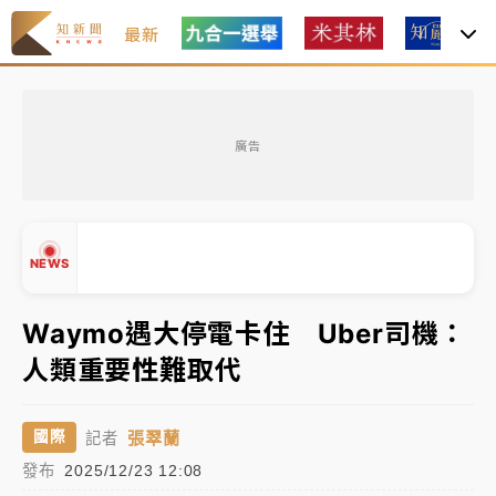
最新
女律師陳昱瑄詐慈濟10億！黃金158kg遭查扣畫面曝光
廣告
台積電殺35元、台股跌近300點 被動元件、低軌衛星
及載板皆走弱
中信慈善基金會想增加董事人數！辜仲諒向法院聲請遭
NEWS
駁 理由曝光
故宮《龍藏經》特展第2檔！今線上預約開賣一度塞車
Waymo遇大停電卡住 Uber司機：
周六起展出延長至晚上7時
人類重要性難取代
台東農業處長涉圖利渡假村！東檢抗告成功 今重開羈
▲
▼
押庭
張翠蘭
國際
記者
父親節泡湯了！中颱白海豚雨彈轟3天 「紅到發紫」降
發布
2025/12/23 12:08
雨熱區曝