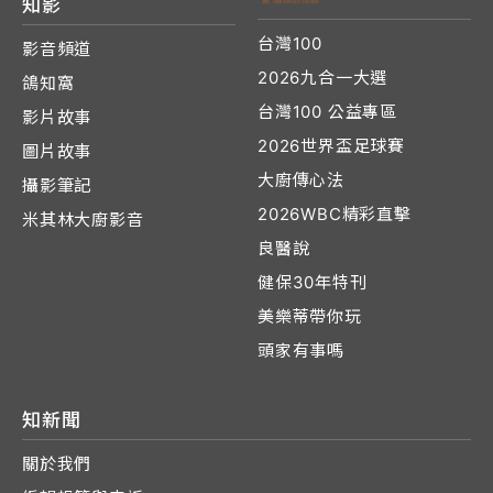
知影
台灣100
影音頻道
2026九合一大選
鴿知窩
台灣100 公益專區
影片故事
2026世界盃足球賽
圖片故事
大廚傳心法
攝影筆記
2026WBC精彩直擊
米其林大廚影音
良醫說
健保30年特刊
美樂蒂帶你玩
頭家有事嗎
知新聞
關於我們