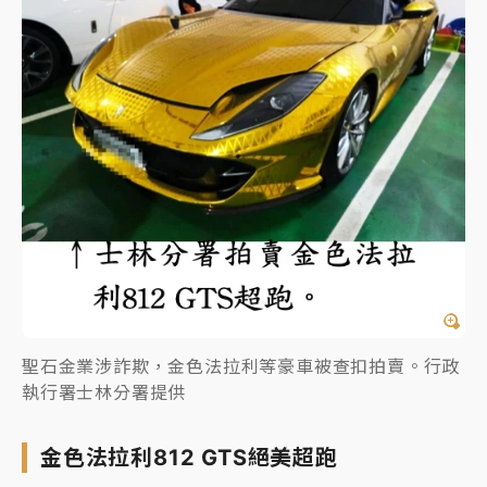
聖石金業涉詐欺，金色法拉利等豪車被查扣拍賣。行政
執行署士林分署提供
金色法拉利812 GTS絕美超跑