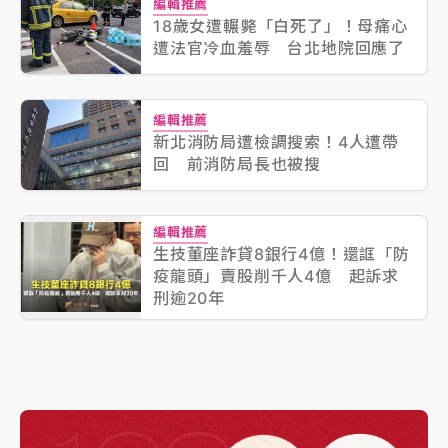
編輯推薦
18歲女遭輾斃「白死了」！母痛心
遭法官冷血羞辱 台北地院回應了
編輯推薦
新北消防局遭檢調搜索！4人遭帶
回 前消防局長也被搜
編輯推薦
生技董座詐貸8銀行4億！還誆「防
疫龍頭」賣股削千人4億 起訴求
刑逾20年