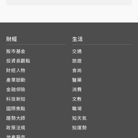
財經
生活
股市基金
交通
投資長觀點
旅遊
財經人物
食尚
產業脈動
醫藥
金融保險
消費
科技新知
文教
國際焦點
職場
趨勢大師
知天氣
政策法規
知運勢
地產房市