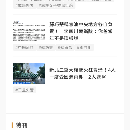
#戒護外考
#高雄女子監獄烘焙
蘇巧慧稱毒油中央地方各自負
責！ 李四川競辦酸：你爸當
年不是這樣說
#中聯油脂
#蘇巧慧
#蘇貞昌
#李四川
新北三重大樓起火狂冒煙！4人
一度受困遮雨棚 2人送醫
#三重火警
特刊