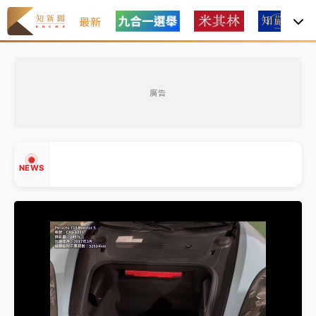
最新
金控第2季海外曝險破31兆創高 日本年增45%居冠
廣告
日職｜
林安可狀態正好卻因左膝疼痛下二軍 日媒感嘆
「好事多磨」
韓股最壞時期已過？大摩估去槓桿完成逾半 波動率降
NEWS
至2個月低
「白海豚」雨炸新北！通報109件災情 侯友宜揭這類災
損最多
白海豚挾豪雨狂炸新北！時雨量破百毫米 水塔、雨棚
▲
砸落毀車
▼
金控第2季海外曝險破31兆創高 日本年增45%居冠