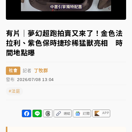
日職｜
林安可狀態正好卻因左膝疼痛下二軍 日媒感嘆
Loaded
:
「好事多磨」
Unmute
33.18%
韓股最壞時期已過？大摩估去槓桿完成逾半 波動率降
有片｜夢幻超跑拍賣又來了！金色法
至2個月低
拉利、紫色保時捷珍稀猛獸亮相 時
「白海豚」雨炸新北！通報109件災情 侯友宜揭這類災
間地點曝
損最多
白海豚挾豪雨狂炸新北！時雨量破百毫米 水塔、雨棚
丁牧群
社會
記者
砸落毀車
發布
2026/07/08 13:04
#法庭
APP
連結
訂閱