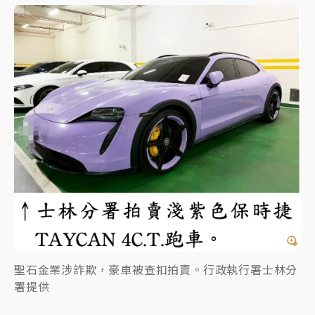
聖石金業涉詐欺，豪車被查扣拍賣。行政執行署士林分
署提供