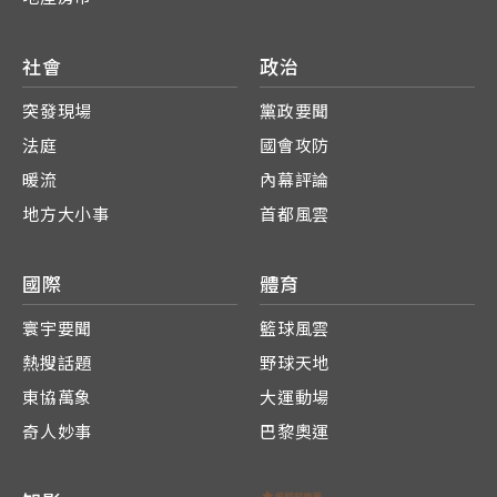
社會
政治
突發現場
黨政要聞
法庭
國會攻防
暖流
內幕評論
地方大小事
首都風雲
國際
體育
寰宇要聞
籃球風雲
熱搜話題
野球天地
東協萬象
大運動場
奇人妙事
巴黎奧運