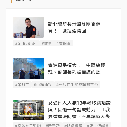
新北警所長涉幫詐團查個
資！ 遭搜索帶回
#金山派出所
#詐團
#查個資
毒油風暴擴大！ 中聯總經
理、副課長列被告遭約談
#苯駢芘
#中聯油脂
#查緝民生犯罪聯繫平台
女受刑人入獄13年考取烘焙證
照！因他一句話成動力 「我
要做魔法阿嬤，不再讓家人失
望」
#高雄女子監獄
#黃元冠
#烘焙證照
#更生保護會