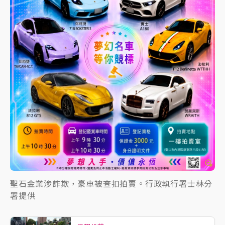
聖石金業涉詐欺，豪車被查扣拍賣。行政執行署士林分
署提供